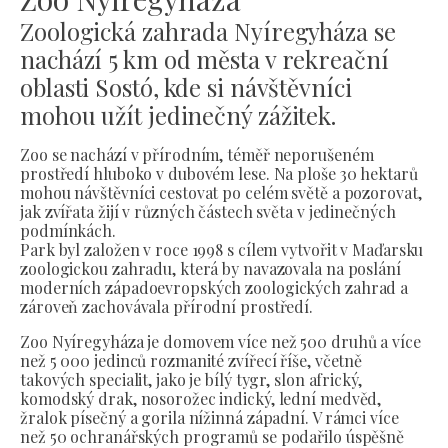
Zoologická zahrada Nyíregyháza se
nachází 5 km od města v rekreační
oblasti Sostó, kde si návštěvníci
mohou užít jedinečný zážitek.
Zoo se nachází v přírodním, téměř neporušeném
prostředí hluboko v dubovém lese. Na ploše 30 hektarů
mohou návštěvníci cestovat po celém světě a pozorovat,
jak zvířata žijí v různých částech světa v jedinečných
podmínkách.
Park byl založen v roce 1998 s cílem vytvořit v Maďarsku
zoologickou zahradu, která by navazovala na poslání
moderních západoevropských zoologických zahrad a
zároveň zachovávala přírodní prostředí.
Zoo Nyíregyháza je domovem více než 500 druhů a více
než 5 000 jedinců rozmanité zvířecí říše, včetně
takových specialit, jako je bílý tygr, slon africký,
komodský drak, nosorožec indický, lední medvěd,
žralok písečný a gorila nížinná západní. V rámci více
než 50 ochranářských programů se podařilo úspěšně