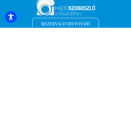
REZERVACE UBYTOVÁNÍ
Přihlaste se k odběru nejnovějších zpráv a
nabídek!
*
E-mailová adresa
Název