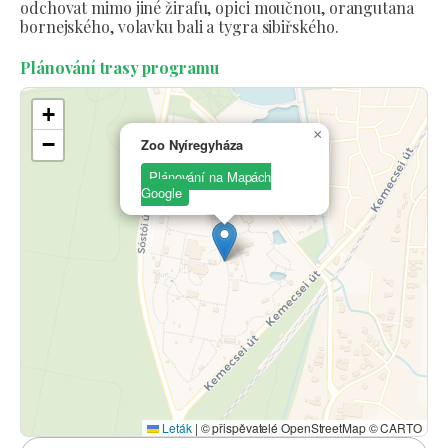
odchovat mimo jiné žirafu, opici moučnou, orangutana
bornejského, volavku bali a tygra sibiřského.
Plánování trasy programu
+
×
−
Zoo Nyíregyháza
Plánování na Mapách
Google
Leták
|
© přispěvatelé OpenStreetMap © CARTO