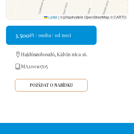
Leták
|
© přispěvatelé OpenStreetMap © CARTO
3.500
Ft / osoba / od noci
Hajdúszoboszló, Kálvin utca 16.
MA20010705
POŽÁDAT O NABÍDKU