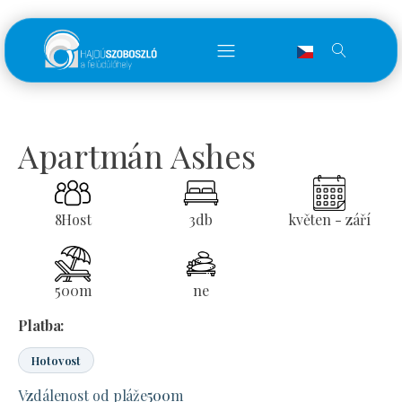
Apartmán Ashes
8
Host
3
db
květen - září
500
m
ne
Platba:
Hotovost
Vzdálenost od pláže
500
m