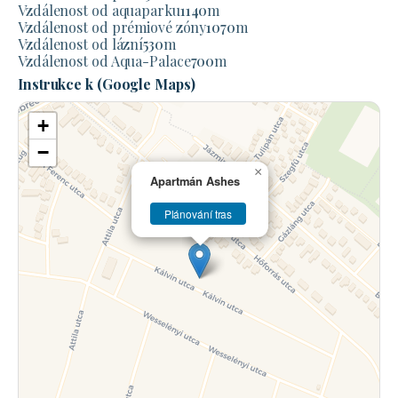
Vzdálenost od aquaparku
1140
m
Vzdálenost od prémiové zóny
1070
m
Vzdálenost od lázní
530
m
Vzdálenost od Aqua-Palace
700
m
Instrukce k (Google Maps)
+
−
×
Apartmán Ashes
Plánování tras