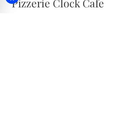
Pizzerie Clock Cafe
610
m
Italský
Po celý rok
Kousek od lázní se nachází pizzerie Clock Cafe v Hajdusz
pizzy, italských těstovin, gyrosu a salátů.
Nabídka v menu
více než 30 druhů pizzy podle původních italských
plněné pizzy
Italské těstoviny, špagety, torteliny, penne s různý
gyros
Hranolky
saláty
chlazené nápoje
Doručení domů zdarma v Hajdúszoboszló!
Přijímací místo průkazu SZÉP a stravenek!
🍴 Jak se dostat do restaurace