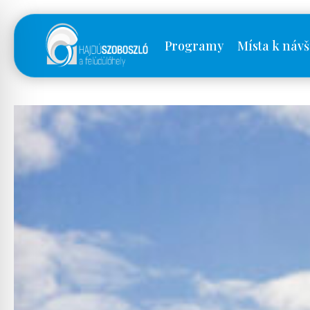
Programy
Místa k návš