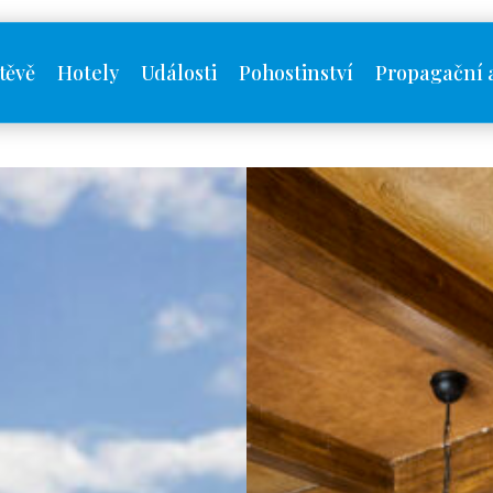
těvě
Hotely
Události
Pohostinství
Propagační 