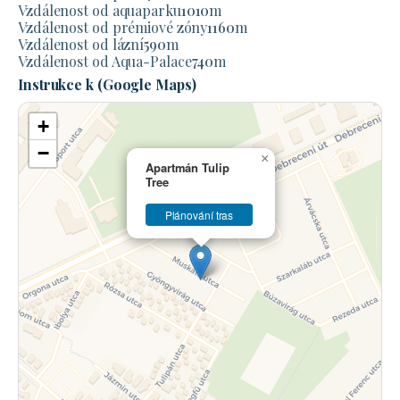
Vzdálenost od aquaparku
1010
m
Vzdálenost od prémiové zóny
1160
m
Vzdálenost od lázní
590
m
Vzdálenost od Aqua-Palace
740
m
Instrukce k (Google Maps)
+
−
×
Apartmán Tulip
Tree
Plánování tras