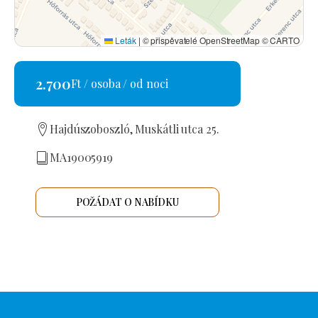
Leták
|
© přispěvatelé OpenStreetMap © CARTO
2.700
Ft / osoba / od noci
Hajdúszoboszló, Muskátli utca 25.
MA19005919
POŽÁDAT O NABÍDKU