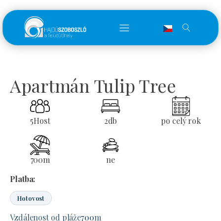
Apartmán Tulip Tree
5
Host
2
db
po celý rok
700
m
ne
Platba:
Hotovost
Vzdálenost od pláže
700
m