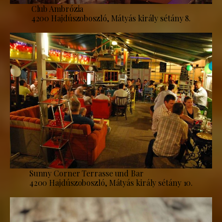
Club Ambrózia
4200 Hajdúszoboszló, Mátyás király sétány 8.
Sunny Corner Terrasse und Bar
4200 Hajdúszoboszló, Mátyás király sétány 10.