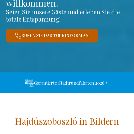
willkommen.
Seien Sie unsere Gäste und erleben Sie die
totale Entspannung!
RUFEN SIE DAS TOURINFORM AN
Garantierte Stadtrundfahrten 2026
Hajdúszoboszló in Bildern