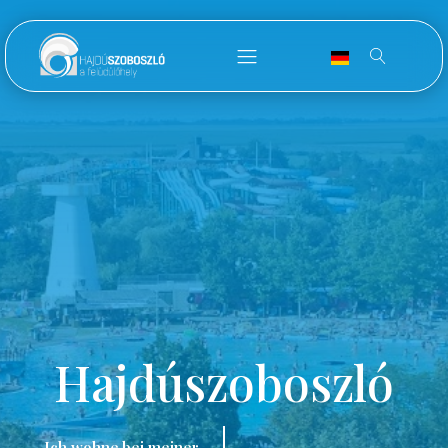
Hajdúszoboszló
Ich wohne bei meiner