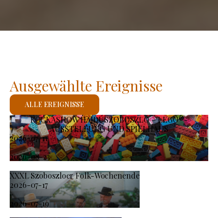
Ausgewählte Ereignisse
ALLE EREIGNISSE
KOCKASHOW HAJDÚSZOBOSZLÓ – LEGO®-
AUSSTELLUNG UND SPIELHAUS
2026-07-11
-
2026-08-23
XXXI. Szoboszloer Folk-Wochenende
2026-07-17
-
2026-07-19