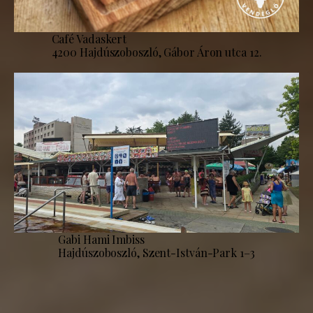
Café Vadaskert
4200 Hajdúszoboszló, Gábor Áron utca 12.
Gabi Hami Imbiss
Hajdúszoboszló, Szent-István-Park 1–3