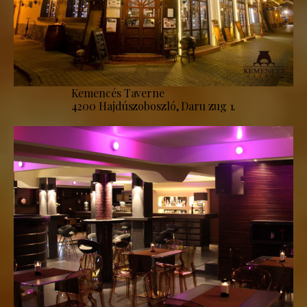
Kemencés Taverne
4200 Hajdúszoboszló, Daru zug 1.