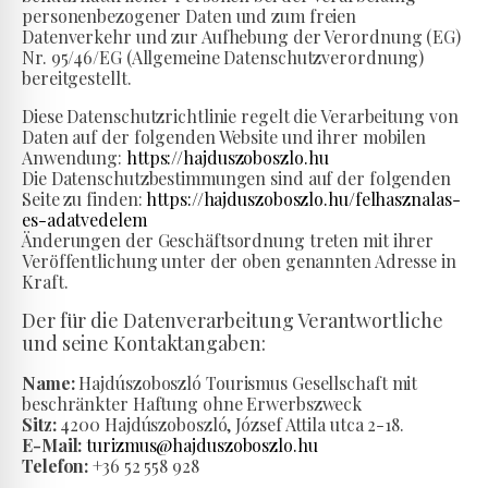
personenbezogener Daten und zum freien
Datenverkehr und zur Aufhebung der Verordnung (EG)
Nr. 95/46/EG (Allgemeine Datenschutzverordnung)
bereitgestellt.
Diese Datenschutzrichtlinie regelt die Verarbeitung von
Daten auf der folgenden Website und ihrer mobilen
Anwendung:
https://hajduszoboszlo.hu
Die Datenschutzbestimmungen sind auf der folgenden
Seite zu finden:
https://hajduszoboszlo.hu/felhasznalas-
es-adatvedelem
Änderungen der Geschäftsordnung treten mit ihrer
Veröffentlichung unter der oben genannten Adresse in
Kraft.
Der für die Datenverarbeitung Verantwortliche
und seine Kontaktangaben:
Name:
Hajdúszoboszló Tourismus Gesellschaft mit
beschränkter Haftung ohne Erwerbszweck
Sitz:
4200 Hajdúszoboszló, József Attila utca 2-18.
E-Mail:
turizmus@hajduszoboszlo.hu
Telefon:
+36 52 558 928