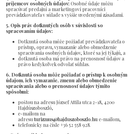
príjemcov osobných údajov:
Osobné údaje môžu
spracúvať predajní a marketingoví pracovníci
prevádzkovateľa v súlade s vyššie uvedenými zásadami.
5. Opis práv dotknutých osôb v súvislosti so
spracovaním údajov:
Dotknutá osoba môže požiadať prevádzkovateľa o
prístup, opravu, vymazanie alebo obmedzenie
spracúvania osobných údajov, ktoré sa jej týkajú, a
dotknutá osoba má právo na prenosnosť údajov a
právo kedykoľvek odvolať súhlas.
6. Dotknutá osoba môže požiadať o prístup k osobným
údajom, ich vymazanie, zmenu alebo obmedzenie
spracúvania alebo o prenosnosť údajov týmito
spôsobmi:
poštou na adresu József Attila utca 2-18, 4200
Hajdúszoboszló,
e-mailom na
adresu
turizmus@hajduszoboszlo.hu
e-mailom,
telefonicky na čísle +36 52 558 928.