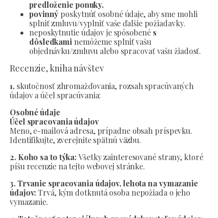
predloženie ponuky.
povinný
poskytnúť osobné údaje, aby sme mohli
splniť zmluvu/vyplniť vaše ďalšie požiadavky.
neposkytnutie údajov je spôsobené
s
dôsledkami
nemôžeme splniť vašu
objednávku/zmluvu alebo spracovať vašu žiadosť.
Recenzie, kniha návštev
1.
skutočnosť zhromažďovania, rozsah spracúvaných
údajov a účel spracúvania:
Osobné údaje
Účel spracovania údajov
Meno, e-mailová adresa, prípadne obsah príspevku.
Identifikujte, zverejnite spätnú väzbu.
2. Koho sa to týka:
Všetky zainteresované strany, ktoré
píšu recenzie na tejto webovej stránke.
3. Trvanie spracovania údajov, lehota na vymazanie
údajov:
Trvá, kým dotknutá osoba nepožiada o jeho
vymazanie.