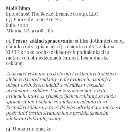
MailChimp
Spoločnosť The Rocket Science Group, LLC
675 Ponce de Leon Ave NE
Suite 5000
Atlanta, GA 30308 USA
13. Právny základ spracovania:
súhlas dotknutej osoby,
článok 6 ods. 1 písm. a) a f) a článok 6 ods. 5 zákona
XLVIII z roku 2008 o základných podmienkach a
niektorých obmedzeniach činností hospodárskej
reklamy:
Zadávateľ reklamy, poskytovateľ reklamných služieb
alebo vydavateľ reklamy vedie evidenciu osobných
údajov osôb, ktoré udelili svoj súhlas v rozsahu
uvedenom v súhlase. Údaje zaznamenané v tejto
evidencii, ktoré sa týkajú príjemcu reklamy, sa môžu
spracúvať len v súlade so súhlasom udeleným vo
formulári súhlasu, a to až do jeho odvolania, a môžu sa
poskytnúť tretím stranám len s predchádzajúcim
súhlasom dotknutej osoby.
14.
Upozorňujeme, že