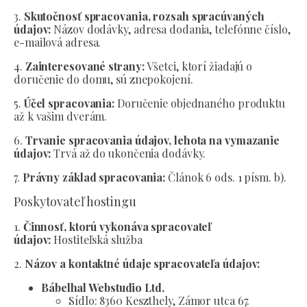
3.
Skutočnosť spracovania, rozsah spracúvaných
údajov:
Názov dodávky, adresa dodania, telefónne číslo,
e-mailová adresa.
4.
Zainteresované strany:
Všetci, ktorí žiadajú o
doručenie do domu, sú znepokojení.
5.
Účel spracovania:
Doručenie objednaného produktu
až k vašim dverám.
6.
Trvanie spracovania údajov, lehota na vymazanie
údajov:
Trvá až do ukončenia dodávky.
7.
Právny základ spracovania:
Článok 6 ods. 1 písm. b).
Poskytovateľ hostingu
1.
Činnosť, ktorú vykonáva spracovateľ
údajov:
Hostiteľská služba
2.
Názov a kontaktné údaje spracovateľa údajov:
Bábelhal Webstudio Ltd.
Sídlo:
8360 Keszthely, Zámor utca 67.