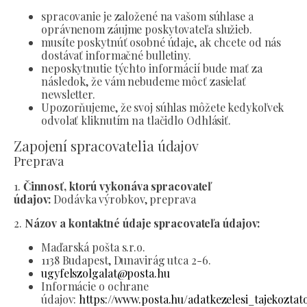
spracovanie je založené na vašom súhlase a
oprávnenom záujme poskytovateľa služieb.
musíte poskytnúť osobné údaje, ak chcete od nás
dostávať informačné bulletiny.
neposkytnutie týchto informácií bude mať za
následok, že vám nebudeme môcť zasielať
newsletter.
Upozorňujeme, že svoj súhlas môžete kedykoľvek
odvolať kliknutím na tlačidlo Odhlásiť.
Zapojení spracovatelia údajov
Preprava
1.
Činnosť, ktorú vykonáva spracovateľ
údajov:
Dodávka výrobkov, preprava
2.
Názov a kontaktné údaje spracovateľa údajov:
Maďarská pošta s.r.o.
1138 Budapest, Dunavirág utca 2-6.
ugyfelszolgalat@posta.hu
Informácie o ochrane
údajov:
https://www.posta.hu/adatkezelesi_tajekoztat