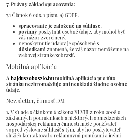
7. Právny základ spracovania:
7.1 Článok 6 ods. 1 písm. a) GDPR.
spracovanie je založené na súhlase.
povinný
poskytnúť osobné údaje, aby mohol byť
váš názor zverejnený.
neposkytnutie údajov je spôsobené
s
dôsledkami
znamená, že váš názor nemôžeme na
webovej stránke zobraziť.
Mobilná aplikácia
A
hajduszoboszlo.hu
mobilná aplikácia pre túto
stránku nezhromažďuje ani neukladá žiadne osobné
údaje.
Newsletter, činnosť DM
1.
V súlade s článkom 6 zákona XLVIII z roku 2008 o
základných podmienkach a niektorých obmedzeniach
hospodárskej reklamnej činnosti môže používateľ
vopred výslovne súhlasiť s tým, aby ho poskytovateľ
služieb kontaktoval s reklamnými ponukami a inými