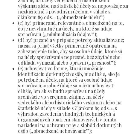
záujme, na účely vedeckého a historického
výskumu alebo na štatistické účely sa nepovažuje za
nezlučiteľné s pôvodným účelom v súlade s
článkom 89 ods. 1 („obmedzenie účelu”);
(c) byť primerané, relevantné a obmedzené na to,
čo je nevyhnutné na účely, na ktoré sa údaje
spracúvajú („minimalizácia údajov”);
(d) byť presné a v prípade potreby aktualizované;
musia sa prijať všetky primerané opatrenia na
zabezpečenie toho, aby sa osobné údaje, ktoré sú
na účely spracúvania nepresné, bez zbytočného
odkladu vymazali alebo opravili („presnosť”);
(e) uchovávať vo forme, ktorá umožňuje
identifikáciu dotknutých osôb, nie dlhšie, ako je
potrebné na účely, na ktoré sa osobné údaje
spracúvajú; osobné údaje sa môžu uchovávať
dlhšie, len ak sa budú spracúvať na účely
archivácie vo verejnom záujme, na účely
vedeckého alebo historického výskumu alebo na
štatistické účely v súlade s článkom 89 ods. 1, s
výhradou zavedenia vhodných technických a
organizačných opatrení stanovených v tomto
nariadení na ochranu práv a slobôd dotknutých
osôb („obmedzené uchovávanie”);