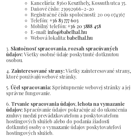
Kancelária:
8360 Keszthely, Kossuth utca 35.
Daňové číslo:
23992966-2-20
Registračné číslo spoločnosti:
20 09 074367
Telefón:
+36 83 777 603
Mobilný telefón:
+36 20 3888 458
E-mail:
info@babelhal.hu
Webová lokalita:
babelhal.hu
3.
Skutočnosť spracovania, rozsah spracúvaných
údajov:
Všetky osobné údaje poskytnuté dotknutou
osobou.
4.
Zainteresované strany:
Všetky zainteresované strany,
ktoré používajú webové stránky.
5.
Účel spracovania:
Sprístupnenie webovej stránky a jej
správne fungovanie.
6.
Trvanie spracovania údajov, lehota na vymazanie
údajov:
Spracúvanie údajov pokračuje až do ukončenia
zmluvy medzi prevádzkovateľom a poskytovateľom
hostingových služieb alebo do podania žiadosti
dotknutej osoby o vymazanie údajov poskytovateľovi
hostingových služieb.