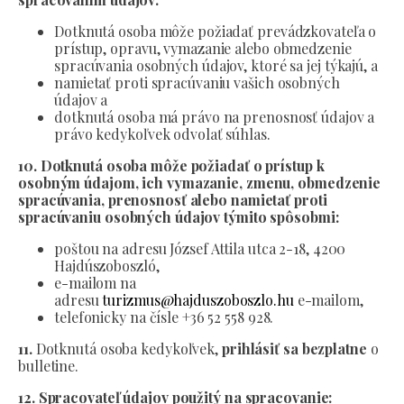
Dotknutá osoba môže požiadať prevádzkovateľa o
prístup, opravu, vymazanie alebo obmedzenie
spracúvania osobných údajov, ktoré sa jej týkajú, a
namietať proti spracúvaniu vašich osobných
údajov a
dotknutá osoba má právo na prenosnosť údajov a
právo kedykoľvek odvolať súhlas.
10. Dotknutá osoba môže požiadať o prístup k
osobným údajom, ich vymazanie, zmenu, obmedzenie
spracúvania, prenosnosť alebo namietať proti
spracúvaniu osobných údajov týmito spôsobmi:
poštou na adresu József Attila utca 2-18, 4200
Hajdúszoboszló,
e-mailom na
adresu
turizmus@hajduszoboszlo.hu
e-mailom,
telefonicky na čísle +36 52 558 928.
11.
Dotknutá osoba kedykoľvek,
prihlásiť sa bezplatne
o
bulletine.
12. Spracovateľ údajov použitý na spracovanie: