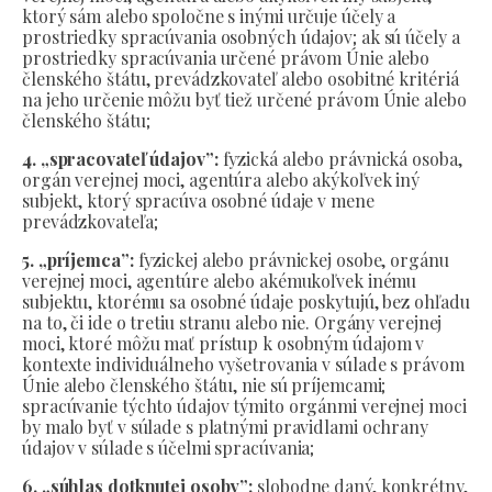
ktorý sám alebo spoločne s inými určuje účely a
prostriedky spracúvania osobných údajov; ak sú účely a
prostriedky spracúvania určené právom Únie alebo
členského štátu, prevádzkovateľ alebo osobitné kritériá
na jeho určenie môžu byť tiež určené právom Únie alebo
členského štátu;
4. „spracovateľ údajov”:
fyzická alebo právnická osoba,
orgán verejnej moci, agentúra alebo akýkoľvek iný
subjekt, ktorý spracúva osobné údaje v mene
prevádzkovateľa;
5. „príjemca”:
fyzickej alebo právnickej osobe, orgánu
verejnej moci, agentúre alebo akémukoľvek inému
subjektu, ktorému sa osobné údaje poskytujú, bez ohľadu
na to, či ide o tretiu stranu alebo nie. Orgány verejnej
moci, ktoré môžu mať prístup k osobným údajom v
kontexte individuálneho vyšetrovania v súlade s právom
Únie alebo členského štátu, nie sú príjemcami;
spracúvanie týchto údajov týmito orgánmi verejnej moci
by malo byť v súlade s platnými pravidlami ochrany
údajov v súlade s účelmi spracúvania;
6. „súhlas dotknutej osoby”:
slobodne daný, konkrétny,