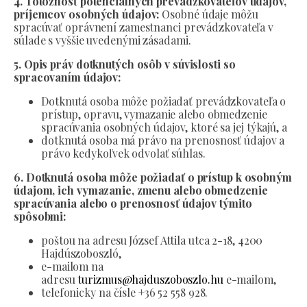
4. Totožnosť potenciálnych prevádzkovateľov údajov,
príjemcov osobných údajov:
Osobné údaje môžu
spracúvať oprávnení zamestnanci prevádzkovateľa v
súlade s vyššie uvedenými zásadami.
5. Opis práv dotknutých osôb v súvislosti so
spracovaním údajov:
Dotknutá osoba môže požiadať prevádzkovateľa o
prístup, opravu, vymazanie alebo obmedzenie
spracúvania osobných údajov, ktoré sa jej týkajú, a
dotknutá osoba má právo na prenosnosť údajov a
právo kedykoľvek odvolať súhlas.
6. Dotknutá osoba môže požiadať o prístup k osobným
údajom, ich vymazanie, zmenu alebo obmedzenie
spracúvania alebo o prenosnosť údajov týmito
spôsobmi:
poštou na adresu József Attila utca 2-18, 4200
Hajdúszoboszló,
e-mailom na
adresu
turizmus@hajduszoboszlo.hu
e-mailom,
telefonicky na čísle +36 52 558 928.