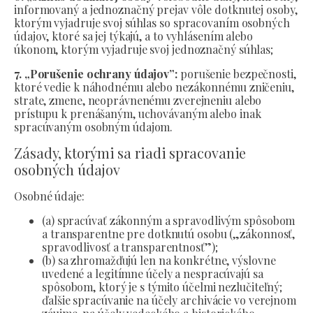
informovaný a jednoznačný prejav vôle dotknutej osoby,
ktorým vyjadruje svoj súhlas so spracovaním osobných
údajov, ktoré sa jej týkajú, a to vyhlásením alebo
úkonom, ktorým vyjadruje svoj jednoznačný súhlas;
7. „Porušenie ochrany údajov”:
porušenie bezpečnosti,
ktoré vedie k náhodnému alebo nezákonnému zničeniu,
strate, zmene, neoprávnenému zverejneniu alebo
prístupu k prenášaným, uchovávaným alebo inak
spracúvaným osobným údajom.
Zásady, ktorými sa riadi spracovanie
osobných údajov
Osobné údaje:
(a) spracúvať zákonným a spravodlivým spôsobom
a transparentne pre dotknutú osobu („zákonnosť,
spravodlivosť a transparentnosť”);
(b) sa zhromažďujú len na konkrétne, výslovne
uvedené a legitímne účely a nespracúvajú sa
spôsobom, ktorý je s týmito účelmi nezlučiteľný;
ďalšie spracúvanie na účely archivácie vo verejnom