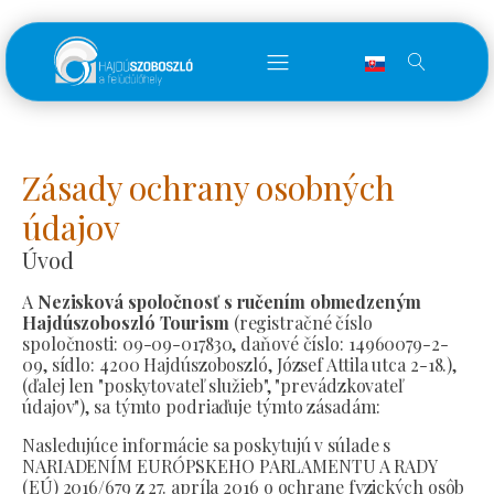
Zásady ochrany osobných
údajov
Úvod
A
Nezisková spoločnosť s ručením obmedzeným
Hajdúszoboszló Tourism
(registračné číslo
spoločnosti: 09-09-017830, daňové číslo: 14960079-2-
09, sídlo: 4200 Hajdúszoboszló, József Attila utca 2-18.),
(ďalej len "poskytovateľ služieb", "prevádzkovateľ
údajov"), sa týmto podriaďuje týmto zásadám:
Nasledujúce informácie sa poskytujú v súlade s
NARIADENÍM EURÓPSKEHO PARLAMENTU A RADY
(EÚ) 2016/679 z 27. apríla 2016 o ochrane fyzických osôb