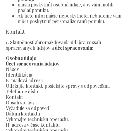
musia poskytnúť osobné údaje, aby vám mohli
poslať ponuku.
Ak tieto informácie neposkytnete, nebudeme vám
môcť poskytnúť personalizovanú ponuku.
Kontakt
1.
Skutočnosť zhromažďovania údajov, rozsah
spracúvaných údajov a
účel spracovania:
Osobné údaje
Účel spracovania údajov
Názov
Identifikácia
E-mailová adresa
Udržujte kontakt, posielajte správy s odpoveďami
Telefónne číslo
Kontakt
Obsah správy
Vyžaduje sa odpoveď
Dátum kontaktu
Vykonajte technickú operáciu.
IP adresa v čase kontaktu
Vykonajte technickú operáciu.