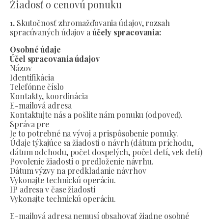
Žiadosť o cenovú ponuku
1.
Skutočnosť zhromažďovania údajov, rozsah
spracúvaných údajov a
účely spracovania:
Osobné údaje
Účel spracovania údajov
Názov
Identifikácia
Telefónne číslo
Kontakty, koordinácia
E-mailová adresa
Kontaktujte nás a pošlite nám ponuku (odpoveď).
Správa pre
Je to potrebné na vývoj a prispôsobenie ponuky.
Údaje týkajúce sa žiadosti o návrh (dátum príchodu,
dátum odchodu, počet dospelých, počet detí, vek detí)
Povolenie žiadosti o predloženie návrhu.
Dátum výzvy na predkladanie návrhov
Vykonajte technickú operáciu.
IP adresa v čase žiadosti
Vykonajte technickú operáciu.
E-mailová adresa nemusí obsahovať žiadne osobné