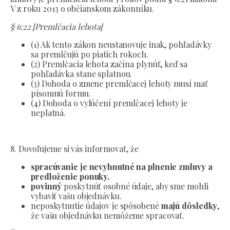
V z roku 2013 o občianskom zákonníku.
§ 6:22 [Premlčacia lehota]
(1) Ak tento zákon neustanovuje inak, pohľadávky
sa premlčujú po piatich rokoch.
(2) Premlčacia lehota začína plynúť, keď sa
pohľadávka stane splatnou.
(3) Dohoda o zmene premlčacej lehoty musí mať
písomnú formu.
(4) Dohoda o vylúčení premlčacej lehoty je
neplatná.
8. Dovoľujeme si vás informovať, že
spracúvanie je nevyhnutné na plnenie zmluvy a
predloženie ponuky.
povinný
poskytnúť osobné údaje, aby sme mohli
vybaviť vašu objednávku.
neposkytnutie údajov je spôsobené
majú dôsledky
,
že vašu objednávku nemôžeme spracovať.