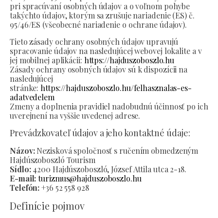
pri spracúvaní osobných údajov a o voľnom pohybe
takýchto údajov, ktorým sa zrušuje nariadenie (ES) č.
95/46/ES (všeobecné nariadenie o ochrane údajov).
Tieto zásady ochrany osobných údajov upravujú
spracovanie údajov na nasledujúcej webovej lokalite a v
jej mobilnej aplikácii:
https://hajduszoboszlo.hu
Zásady ochrany osobných údajov sú k dispozícii na
nasledujúcej
stránke:
https://hajduszoboszlo.hu/felhasznalas-es-
adatvedelem
Zmeny a doplnenia pravidiel nadobudnú účinnosť po ich
uverejnení na vyššie uvedenej adrese.
Prevádzkovateľ údajov a jeho kontaktné údaje:
Názov:
Nezisková spoločnosť s ručením obmedzeným
Hajdúszoboszló Tourism
Sídlo:
4200 Hajdúszoboszló, József Attila utca 2-18.
E-mail:
turizmus@hajduszoboszlo.hu
Telefón:
+36 52 558 928
Definície pojmov