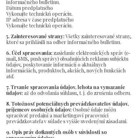
informačného bulletinu.
Dátum predplatného
Vykonajte technickú operáciu.
IP adresa v čase predplatného
Vykonajte technickú operáciu.
5. Zainteresované strany:
Všetky zainteresované strany,
ktoré sa prihlásili na odber informačného bulletinu.
6. Účel spracovania:
zasielanie elektronických správ (e-
mail, SMS, push správy) obsahujúcich reklamu subjektu
údajov, poskytovanie informácií o aktuálnych
informáciách, produktoch, akciách, nových funkciách
atď.
7. Trvanie spracovania údajov, lehota na vymazanie
údajov:
až do odvolania súhlasu, t. j. do zrušenia odberu.
8. Totožnosť potenciálnych prevádzkovateľov údajov,
príjemcov osobných údajov:
Osobné údaje môžu
spracúvať predajní a marketingoví pracovníci
prevádzkovateľa v súlade s vyššie uvedenými zásadami.
9. Opis práv dotknutých osôb v súvislosti so
spracovaním údajov: