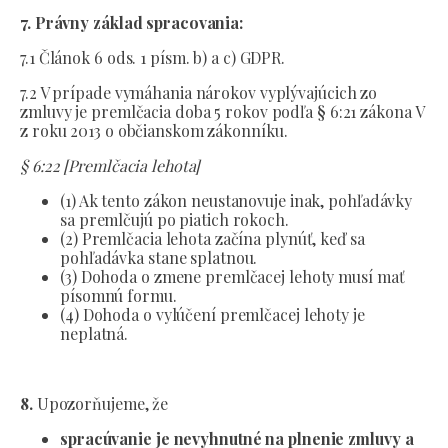
7. Právny základ spracovania:
7.1 Článok 6 ods. 1 písm. b) a c) GDPR.
7.2 V prípade vymáhania nárokov vyplývajúcich zo
zmluvy je premlčacia doba 5 rokov podľa § 6:21 zákona V
z roku 2013 o občianskom zákonníku.
§ 6:22 [Premlčacia lehota]
(1) Ak tento zákon neustanovuje inak, pohľadávky
sa premlčujú po piatich rokoch.
(2) Premlčacia lehota začína plynúť, keď sa
pohľadávka stane splatnou.
(3) Dohoda o zmene premlčacej lehoty musí mať
písomnú formu.
(4) Dohoda o vylúčení premlčacej lehoty je
neplatná.
8.
Upozorňujeme, že
spracúvanie je nevyhnutné na plnenie zmluvy a