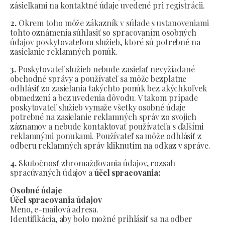
zásielkami na kontaktné údaje uvedené pri registrácii.
2.
Okrem toho môže zákazník v súlade s ustanoveniami
tohto oznámenia súhlasiť so spracovaním osobných
údajov poskytovateľom služieb, ktoré sú potrebné na
zasielanie reklamných ponúk.
3.
Poskytovateľ služieb nebude zasielať nevyžiadané
obchodné správy a používateľ sa môže bezplatne
odhlásiť zo zasielania takýchto ponúk bez akýchkoľvek
obmedzení a bez uvedenia dôvodu. V takom prípade
poskytovateľ služieb vymaže všetky osobné údaje
potrebné na zasielanie reklamných správ zo svojich
záznamov a nebude kontaktovať používateľa s ďalšími
reklamnými ponukami. Používateľ sa môže odhlásiť z
odberu reklamných správ kliknutím na odkaz v správe.
4.
Skutočnosť zhromažďovania údajov, rozsah
spracúvaných údajov a
účel spracovania:
Osobné údaje
Účel spracovania údajov
Meno, e-mailová adresa.
Identifikácia, aby bolo možné prihlásiť sa na odber