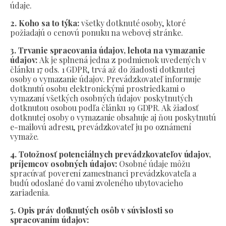
údaje.
2. Koho sa to týka:
všetky dotknuté osoby, ktoré
požiadajú o cenovú ponuku na webovej stránke.
3. Trvanie spracovania údajov, lehota na vymazanie
údajov:
Ak je splnená jedna z podmienok uvedených v
článku 17 ods. 1 GDPR, trvá až do žiadosti dotknutej
osoby o vymazanie údajov. Prevádzkovateľ informuje
dotknutú osobu elektronickými prostriedkami o
vymazaní všetkých osobných údajov poskytnutých
dotknutou osobou podľa článku 19 GDPR. Ak žiadosť
dotknutej osoby o vymazanie obsahuje aj ňou poskytnutú
e-mailovú adresu, prevádzkovateľ ju po oznámení
vymaže.
4. Totožnosť potenciálnych prevádzkovateľov údajov,
príjemcov osobných údajov:
Osobné údaje môžu
spracúvať poverení zamestnanci prevádzkovateľa a
budú odoslané do vami zvoleného ubytovacieho
zariadenia.
5. Opis práv dotknutých osôb v súvislosti so
spracovaním údajov: