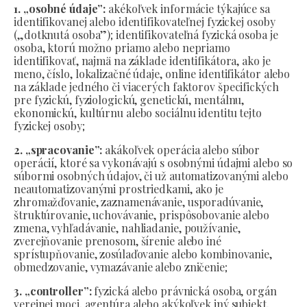
1. „osobné údaje”:
akékoľvek informácie týkajúce sa
identifikovanej alebo identifikovateľnej fyzickej osoby
(„dotknutá osoba”); identifikovateľná fyzická osoba je
osoba, ktorú možno priamo alebo nepriamo
identifikovať, najmä na základe identifikátora, ako je
meno, číslo, lokalizačné údaje, online identifikátor alebo
na základe jedného či viacerých faktorov špecifických
pre fyzickú, fyziologickú, genetickú, mentálnu,
ekonomickú, kultúrnu alebo sociálnu identitu tejto
fyzickej osoby;
2. „spracovanie”:
akákoľvek operácia alebo súbor
operácií, ktoré sa vykonávajú s osobnými údajmi alebo so
súbormi osobných údajov, či už automatizovanými alebo
neautomatizovanými prostriedkami, ako je
zhromažďovanie, zaznamenávanie, usporadúvanie,
štruktúrovanie, uchovávanie, prispôsobovanie alebo
zmena, vyhľadávanie, nahliadanie, používanie,
zverejňovanie prenosom, šírenie alebo iné
sprístupňovanie, zosúlaďovanie alebo kombinovanie,
obmedzovanie, vymazávanie alebo zničenie;
3. „controller”:
fyzická alebo právnická osoba, orgán
verejnej moci, agentúra alebo akýkoľvek iný subjekt,