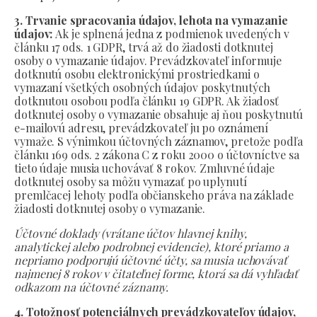
3. Trvanie spracovania údajov, lehota na vymazanie
údajov:
Ak je splnená jedna z podmienok uvedených v
článku 17 ods. 1 GDPR, trvá až do žiadosti dotknutej
osoby o vymazanie údajov. Prevádzkovateľ informuje
dotknutú osobu elektronickými prostriedkami o
vymazaní všetkých osobných údajov poskytnutých
dotknutou osobou podľa článku 19 GDPR. Ak žiadosť
dotknutej osoby o vymazanie obsahuje aj ňou poskytnutú
e-mailovú adresu, prevádzkovateľ ju po oznámení
vymaže. S výnimkou účtovných záznamov, pretože podľa
článku 169 ods. 2 zákona C z roku 2000 o účtovníctve sa
tieto údaje musia uchovávať 8 rokov. Zmluvné údaje
dotknutej osoby sa môžu vymazať po uplynutí
premlčacej lehoty podľa občianskeho práva na základe
žiadosti dotknutej osoby o vymazanie.
Účtovné doklady (vrátane účtov hlavnej knihy,
analytickej alebo podrobnej evidencie), ktoré priamo a
nepriamo podporujú účtovné účty, sa musia uchovávať
najmenej 8 rokov v čitateľnej forme, ktorá sa dá vyhľadať
odkazom na účtovné záznamy.
4. Totožnosť potenciálnych prevádzkovateľov údajov,