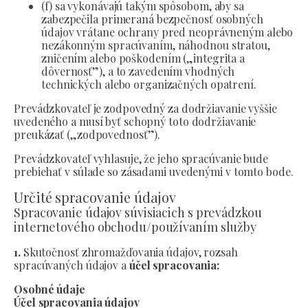
(f) sa vykonávajú takým spôsobom, aby sa
zabezpečila primeraná bezpečnosť osobných
údajov vrátane ochrany pred neoprávneným alebo
nezákonným spracúvaním, náhodnou stratou,
zničením alebo poškodením („integrita a
dôvernosť”), a to zavedením vhodných
technických alebo organizačných opatrení.
Prevádzkovateľ je zodpovedný za dodržiavanie vyššie
uvedeného a musí byť schopný toto dodržiavanie
preukázať („zodpovednosť”).
Prevádzkovateľ vyhlasuje, že jeho spracúvanie bude
prebiehať v súlade so zásadami uvedenými v tomto bode.
Určité spracovanie údajov
Spracovanie údajov súvisiacich s prevádzkou
internetového obchodu/používaním služby
1.
Skutočnosť zhromažďovania údajov, rozsah
spracúvaných údajov a
účel spracovania:
Osobné údaje
Účel spracovania údajov