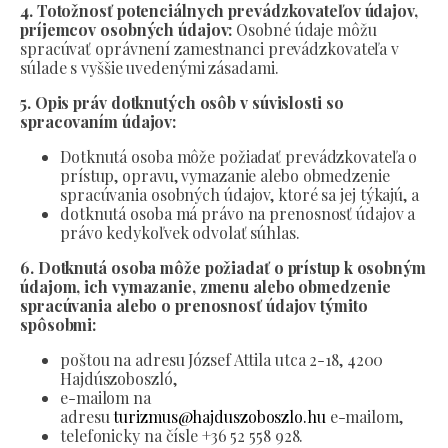
4. Totožnosť potenciálnych prevádzkovateľov údajov,
príjemcov osobných údajov:
Osobné údaje môžu
spracúvať oprávnení zamestnanci prevádzkovateľa v
súlade s vyššie uvedenými zásadami.
5. Opis práv dotknutých osôb v súvislosti so
spracovaním údajov:
Dotknutá osoba môže požiadať prevádzkovateľa o
prístup, opravu, vymazanie alebo obmedzenie
spracúvania osobných údajov, ktoré sa jej týkajú, a
dotknutá osoba má právo na prenosnosť údajov a
právo kedykoľvek odvolať súhlas.
6. Dotknutá osoba môže požiadať o prístup k osobným
údajom, ich vymazanie, zmenu alebo obmedzenie
spracúvania alebo o prenosnosť údajov týmito
spôsobmi:
poštou na adresu József Attila utca 2-18, 4200
Hajdúszoboszló,
e-mailom na
adresu
turizmus@hajduszoboszlo.hu
e-mailom,
telefonicky na čísle +36 52 558 928.