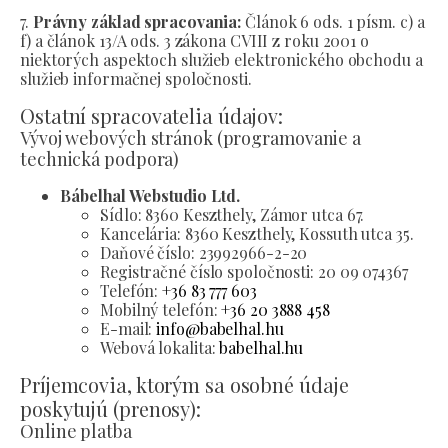
7.
Právny základ spracovania:
Článok 6 ods. 1 písm. c) a
f) a článok 13/A ods. 3 zákona CVIII z roku 2001 o
niektorých aspektoch služieb elektronického obchodu a
služieb informačnej spoločnosti.
Ostatní spracovatelia údajov:
Vývoj webových stránok (programovanie a
technická podpora)
Bábelhal Webstudio Ltd.
Sídlo:
8360 Keszthely, Zámor utca 67.
Kancelária:
8360 Keszthely, Kossuth utca 35.
Daňové číslo:
23992966-2-20
Registračné číslo spoločnosti:
20 09 074367
Telefón:
+36 83 777 603
Mobilný telefón:
+36 20 3888 458
E-mail:
info@babelhal.hu
Webová lokalita:
babelhal.hu
Príjemcovia, ktorým sa osobné údaje
poskytujú (prenosy):
Online platba