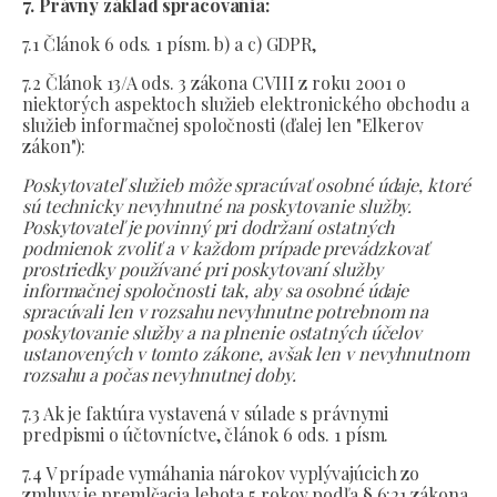
7. Právny základ spracovania:
7.1 Článok 6 ods. 1 písm. b) a c) GDPR,
7.2 Článok 13/A ods. 3 zákona CVIII z roku 2001 o
niektorých aspektoch služieb elektronického obchodu a
služieb informačnej spoločnosti (ďalej len "Elkerov
zákon"):
Poskytovateľ služieb môže spracúvať osobné údaje, ktoré
sú technicky nevyhnutné na poskytovanie služby.
Poskytovateľ je povinný pri dodržaní ostatných
podmienok zvoliť a v každom prípade prevádzkovať
prostriedky používané pri poskytovaní služby
informačnej spoločnosti tak, aby sa osobné údaje
spracúvali len v rozsahu nevyhnutne potrebnom na
poskytovanie služby a na plnenie ostatných účelov
ustanovených v tomto zákone, avšak len v nevyhnutnom
rozsahu a počas nevyhnutnej doby.
7.3 Ak je faktúra vystavená v súlade s právnymi
predpismi o účtovníctve, článok 6 ods. 1 písm.
7.4 V prípade vymáhania nárokov vyplývajúcich zo
zmluvy je premlčacia lehota 5 rokov podľa § 6:21 zákona