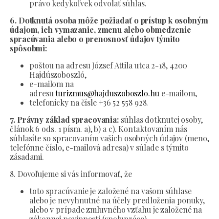
právo kedykoľvek odvolať súhlas.
6. Dotknutá osoba môže požiadať o prístup k osobným
údajom, ich vymazanie, zmenu alebo obmedzenie
spracúvania alebo o prenosnosť údajov týmito
spôsobmi:
poštou na adresu József Attila utca 2-18, 4200
Hajdúszoboszló,
e-mailom na
adresu
turizmus@hajduszoboszlo.hu
e-mailom,
telefonicky na čísle +36 52 558 928.
7. Právny základ spracovania:
súhlas dotknutej osoby,
článok 6 ods. 1 písm. a), b) a c). Kontaktovaním nás
súhlasíte so spracovaním vašich osobných údajov (meno,
telefónne číslo, e-mailová adresa) v súlade s týmito
zásadami.
8. Dovoľujeme si vás informovať, že
toto spracúvanie je založené na vašom súhlase
alebo je nevyhnutné na účely predloženia ponuky,
alebo v prípade zmluvného vzťahu je založené na
zákonnej povinnosti (spolupráca).