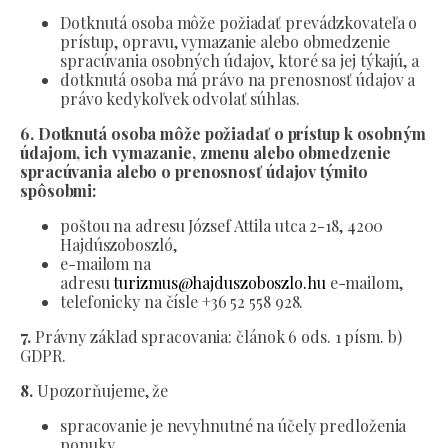
Dotknutá osoba môže požiadať prevádzkovateľa o
prístup, opravu, vymazanie alebo obmedzenie
spracúvania osobných údajov, ktoré sa jej týkajú, a
dotknutá osoba má právo na prenosnosť údajov a
právo kedykoľvek odvolať súhlas.
6. Dotknutá osoba môže požiadať o prístup k osobným
údajom, ich vymazanie, zmenu alebo obmedzenie
spracúvania alebo o prenosnosť údajov týmito
spôsobmi:
poštou na adresu József Attila utca 2-18, 4200
Hajdúszoboszló,
e-mailom na
adresu
turizmus@hajduszoboszlo.hu
e-mailom,
telefonicky na čísle +36 52 558 928.
7.
Právny základ spracovania: článok 6 ods. 1 písm. b)
GDPR.
8.
Upozorňujeme, že
spracovanie je nevyhnutné na účely predloženia
ponuky.