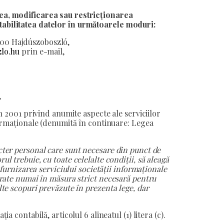
rea, modificarea sau restricționarea
tabilitatea datelor în următoarele moduri:
4200 Hajdúszoboszló,
lo.hu
prin e-mail,
,
din 2001 privind anumite aspecte ale serviciilor
nformaționale (denumită în continuare: Legea
acter personal care sunt necesare din punct de
ul trebuie, cu toate celelalte condiții, să aleagă
n furnizarea serviciului societății informaționale
ucrate numai în măsura strict necesară pentru
lte scopuri prevăzute în prezenta lege, dar
ia contabilă, articolul 6 alineatul (1) litera (c).