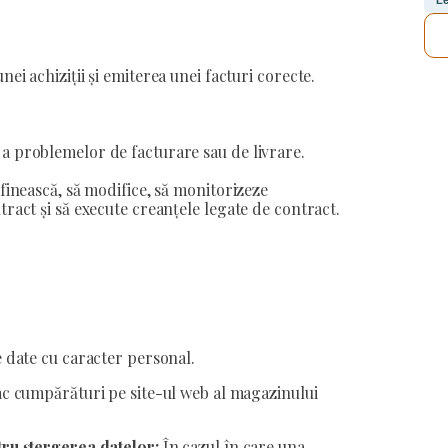
Le
ei achiziții și emiterea unei facturi corecte.
a problemelor de facturare sau de livrare.
finească, să modifice, să monitorizeze
tract și să execute creanțele legate de contract.
e date cu caracter personal.
ac cumpărături pe site-ul web al magazinului
tru ștergerea datelor:
În cazul în care una