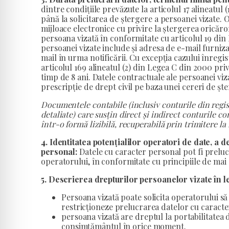
dintre condițiile prevăzute la articolul 17 alineatul
până la solicitarea de ștergere a persoanei vizate.
mijloace electronice cu privire la ștergerea oricăr
persoana vizată în conformitate cu articolul 19 din
persoanei vizate include și adresa de e-mail furniz
mail în urma notificării. Cu excepția cazului înregi
articolul 169 alineatul (2) din Legea C din 2000 priv
timp de 8 ani. Datele contractuale ale persoanei vi
prescripție de drept civil pe baza unei cereri de șt
Documentele contabile (inclusiv conturile din regist
detaliate) care susțin direct și indirect conturile co
într-o formă lizibilă, recuperabilă prin trimitere la 
4. Identitatea potențialilor operatori de date, a 
personal:
Datele cu caracter personal pot fi preluc
operatorului, în conformitate cu principiile de mai 
5. Descrierea drepturilor persoanelor vizate în l
Persoana vizată poate solicita operatorului să 
restricționeze prelucrarea datelor cu caracter
persoana vizată are dreptul la portabilitatea 
consimțământul în orice moment.