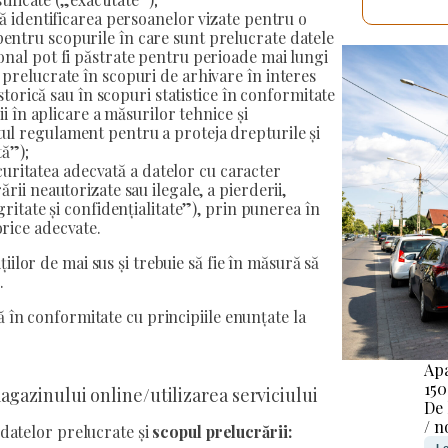
VOI V
tă identificarea persoanelor vizate pentru o
entru scopurile în care sunt prelucrate datele
onal pot fi păstrate pentru perioade mai lungi
 prelucrate în scopuri de arhivare în interes
istorică sau în scopuri statistice în conformitate
ii în aplicare a măsurilor tehnice și
ul regulament pentru a proteja drepturile și
tă”);
securitatea adecvată a datelor cu caracter
rii neautorizate sau ilegale, a pierderii,
gritate și confidențialitate”), prin punerea în
rice adecvate.
ilor de mai sus și trebuie să fie în măsură să
.
ă în conformitate cu principiile enunțate la
Ap
15
gazinului online/utilizarea serviciului
De
/ n
 datelor prelucrate și
scopul prelucrării: