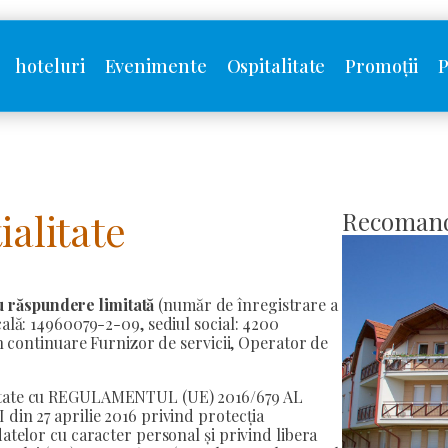
hoteluri
Evenimente
Ospitalitate
Promoții
P
ialitate
Recomand
 răspundere limitată
(număr de înregistrare a
cală: 14960079-2-09, sediul social: 4200
în continuare Furnizor de servicii, Operator de
mitate cu REGULAMENTUL (UE) 2016/679 AL
27 aprilie 2016 privind protecția
atelor cu caracter personal și privind libera