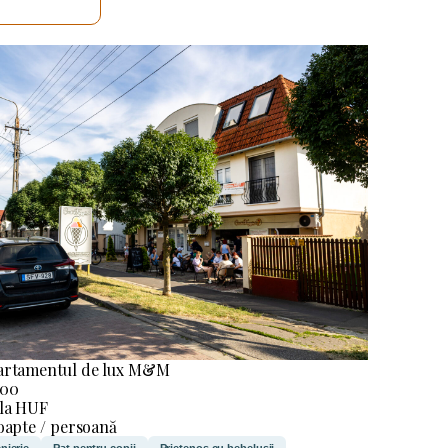
ERIFICA
artamentul de lux M&M
000
 la HUF
oapte / persoană