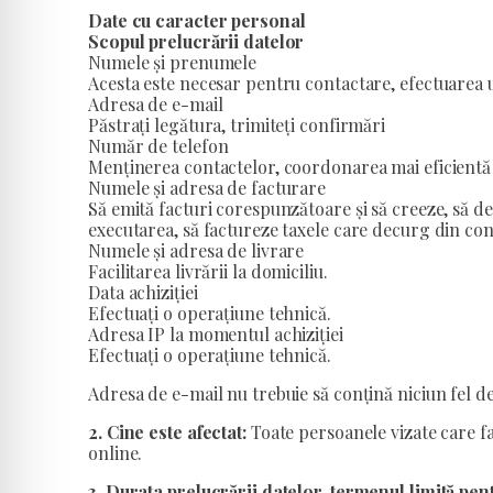
Date cu caracter personal
Scopul prelucrării datelor
Numele și prenumele
Acesta este necesar pentru contactare, efectuarea un
Adresa de e-mail
Păstrați legătura, trimiteți confirmări
Număr de telefon
Menținerea contactelor, coordonarea mai eficientă 
Numele și adresa de facturare
Să emită facturi corespunzătoare și să creeze, să de
executarea, să factureze taxele care decurg din con
Numele și adresa de livrare
Facilitarea livrării la domiciliu.
Data achiziției
Efectuați o operațiune tehnică.
Adresa IP la momentul achiziției
Efectuați o operațiune tehnică.
Adresa de e-mail nu trebuie să conțină niciun fel d
2. Cine este afectat:
Toate persoanele vizate care f
online.
3. Durata prelucrării datelor, termenul limită pen