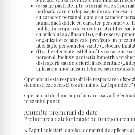
(e) să fie păstrate într-o formă care să permi
perioadă care nu depășește durata necesară p
cu caracter personal; datele cu caracter pers
numai dacă datele cu caracter personal vor fi
public, în scopuri de cercetare științifică sau 
cu articolul 89 alineatul (1), sub rezerva puner
organizatorice adecvate prevăzute în prezent
libertățile persoanelor vizate („stocare limita
(f) să fie efectuate astfel încât să se asigure 
personal, inclusiv protecția împotriva prelucră
distrugerii sau deteriorării accidentale („inte
aplicare a unor măsuri tehnice sau organizato
Operatorul este responsabil de respectarea dispoziți
demonstreze această conformitate („răspundere”)
Operatorul declară că prelucrarea sa va fi efectuat
prezentul punct.
Anumite prelucrări de date
Prelucrarea datelor legate de funcționarea ma
1.
Faptul colectării datelor, domeniul de aplicare al