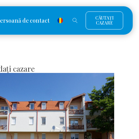
CĂUTAȚI
ersoană de contact
CAZARE
ați cazare