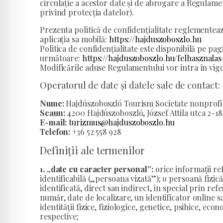
circulație a acestor date și de abrogare a Regulam
privind protecția datelor).
Prezenta politică de confidențialitate reglementea
aplicația sa mobilă:
https://hajduszoboszlo.hu
Politica de confidențialitate este disponibilă pe pag
următoare:
https://hajduszoboszlo.hu/felhasznala
Modificările aduse Regulamentului vor intra în vigoa
Operatorul de date și datele sale de contact:
Nume:
Hajdúszoboszló Tourism Societate nonprofit
Scaun:
4200 Hajdúszoboszló, József Attila utca 2-18
E-mail:
turizmus@hajduszoboszlo.hu
Telefon:
+36 52 558 928
Definiții ale termenilor
1. „date cu caracter personal”:
orice informații ref
identificabilă („persoana vizată”); o persoană fizică
identificată, direct sau indirect, în special prin re
număr, date de localizare, un identificator online s
identității fizice, fiziologice, genetice, psihice, eco
respective;