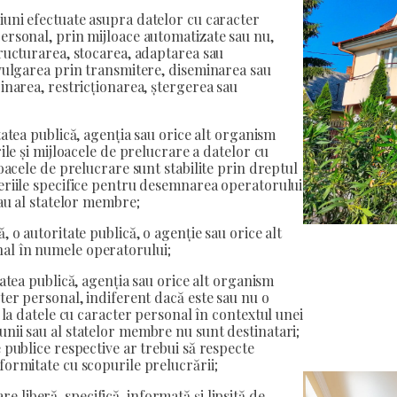
iuni efectuate asupra datelor cu caracter
ersonal, prin mijloace automatizate sau nu,
tructurarea, stocarea, adaptarea sau
ivulgarea prin transmitere, diseminarea sau
inarea, restricționarea, ștergerea sau
tatea publică, agenția sau orice alt organism
ile și mijloacele de prelucrare a datelor cu
loacele de prelucrare sunt stabilite prin dreptul
teriile specifice pentru desemnarea operatorului
sau al statelor membre;
, o autoritate publică, o agenție sau orice alt
al în numele operatorului;
tatea publică, agenția sau orice alt organism
ter personal, indiferent dacă este sau nu o
s la datele cu caracter personal în contextul unei
nii sau al statelor membre nu sunt destinatari;
 publice respective ar trebui să respecte
formitate cu scopurile prelucrării;
e liberă, specifică, informată și lipsită de