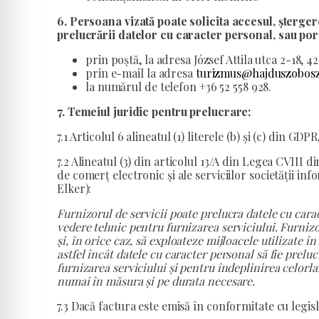
6. Persoana vizată poate solicita accesul, șterge
prelucrării datelor cu caracter personal, sau por
prin poștă, la adresa József Attila utca 2-18, 
prin e-mail la adresa
turizmus@hajduszobosz
la numărul de telefon +36 52 558 928.
7. Temeiul juridic pentru prelucrare:
7.1 Articolul 6 alineatul (1) literele (b) și (c) din GDPR
7.2 Alineatul (3) din articolul 13/A din Legea CVIII 
de comerț electronic și ale serviciilor societății i
Elker):
Furnizorul de servicii poate prelucra datele cu car
vedere tehnic pentru furnizarea serviciului. Furnizor
și, în orice caz, să exploateze mijloacele utilizate î
astfel încât datele cu caracter personal să fie prel
furnizarea serviciului și pentru îndeplinirea celorla
numai în măsura și pe durata necesare.
7.3 Dacă factura este emisă în conformitate cu legislaț