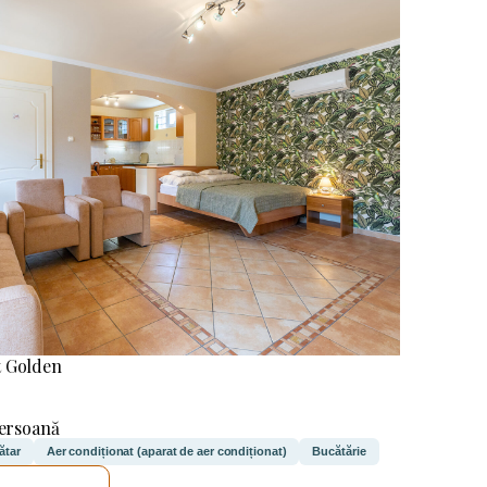
 Golden
persoană
rătar
Aer condiționat (aparat de aer condiționat)
Bucătărie