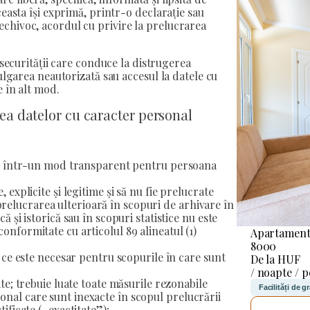
easta își exprimă, printr-o declarație sau
chivoc, acordul cu privire la prelucrarea
securității care conduce la distrugerea
ulgarea neautorizată sau accesul la datele cu
 în alt mod.
ea datelor cu caracter personal
l și într-un mod transparent pentru persoana
, explicite și legitime și să nu fie prelucrate
relucrarea ulterioară în scopuri de arhivare în
că și istorică sau în scopuri statistice nu este
conformitate cu articolul 89 alineatul (1)
Apartament
8000
ea ce este necesar pentru scopurile în care sunt
De la HUF
/ noapte / 
zate; trebuie luate toate măsurile rezonabile
Facilități de g
onal care sunt inexacte în scopul prelucrării
tificate („exactitate”);