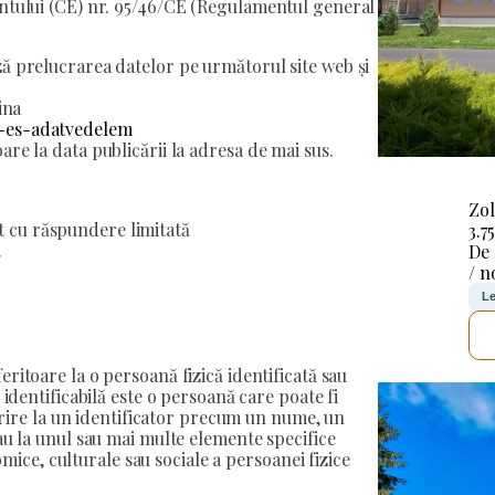
entului (CE) nr. 95/46/CE (Regulamentul general
ză prelucrarea datelor pe următorul site web și
ina
s-es-adatvedelem
re la data publicării la adresa de mai sus.
Zol
 cu răspundere limitată
3.7
.
De
/ n
Le
eritoare la o persoană fizică identificată sau
 identificabilă este o persoană care poate fi
ferire la un identificator precum un nume, un
au la unul sau mai multe elemente specifice
nomice, culturale sau sociale a persoanei fizice