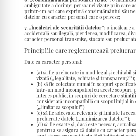
ambiguitate a dorinței persoanei vizate prin care ac
printr-un act care exprimă consimțământul său nee
datelor cu caracter personal care o privesc;
7. „Încălcări ale securității datelor”:
o încălcare a 
accidentală sau ilegală, pierderea, modificarea, div
caracter personal transmise, stocate sau prelucrate
Principiile care reglementează prelucrar
Date cu caracter personal:
(a) să fie prelucrate în mod legal și echitabi
vizată („legalitate, echitate și transparență”);
(b) să fie colectate numai în scopuri specificate
într-un mod incompatibil cu aceste scopuri; p
interes public, în scopuri de cercetare științifi
considerată incompatibilă cu scopul inițial în 
(„limitarea scopului”);
(c) să fie adecvate, relevante și limitate la ce
prelucrate datele („minimizarea datelor”);
(d) să fie exacte și, dacă este necesar, actuali
pentru a se asigura că datele cu caracter pers
sunt șterse sau rectificate fără întârzieri nejus