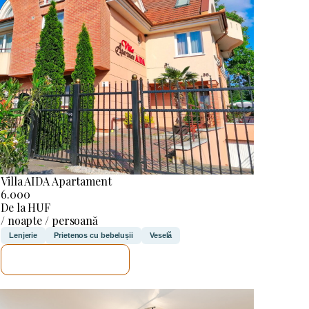
Villa AIDA Apartament
6.000
De la HUF
/ noapte / persoană
Lenjerie
Prietenos cu bebelușii
Veselă
VOI VERIFICA