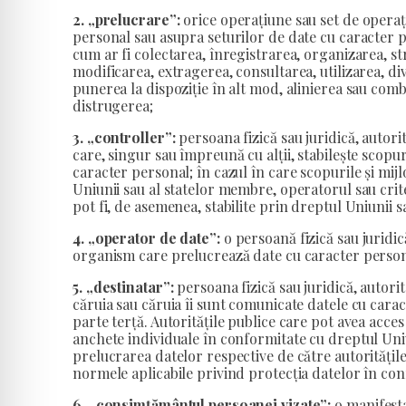
2. „prelucrare”:
orice operațiune sau set de operaț
personal sau asupra seturilor de date cu caracter p
cum ar fi colectarea, înregistrarea, organizarea, s
modificarea, extragerea, consultarea, utilizarea, d
punerea la dispoziție în alt mod, alinierea sau comb
distrugerea;
3. „controller”:
persoana fizică sau juridică, autori
care, singur sau împreună cu alții, stabilește scopur
caracter personal; în cazul în care scopurile și mij
Uniunii sau al statelor membre, operatorul sau cri
pot fi, de asemenea, stabilite prin dreptul Uniunii 
4. „operator de date”:
o persoană fizică sau juridică
organism care prelucrează date cu caracter person
5. „destinatar”:
persoana fizică sau juridică, autori
căruia sau căruia îi sunt comunicate datele cu carac
parte terță. Autoritățile publice care pot avea acce
anchete individuale în conformitate cu dreptul Uniu
prelucrarea datelor respective de către autoritățile
normele aplicabile privind protecția datelor în con
6. „consimțământul persoanei vizate”:
o manifestar