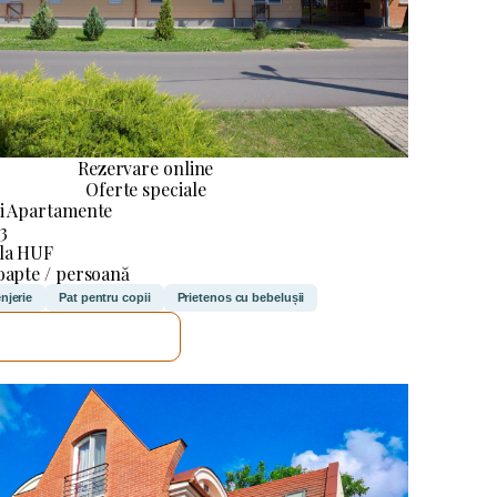
Rezervare online
Oferte speciale
i Apartamente
53
 la HUF
oapte / persoană
njerie
Pat pentru copii
Prietenos cu bebelușii
VOI VERIFICA