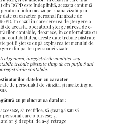
 (1) din RGPD este îndeplinită, aceasta continuă
 Operatorul informează persoana vizată prin
or date cu caracter personal furnizate de
 RGPD. În cazul în care cererea de ștergere a
ată de aceasta, operatorul șterge adresa de e-
strărilor contabile, deoarece, în conformitate cu
ind contabilitatea, aceste date trebuie păstrate
zate pot fi șterse după expirarea termenului de
ergere din partea persoanei vizate.
rul general, înregistrările analitice sau
ntabile trebuie păstrate timp de cel puțin 8 ani
înregistrările contabile.
destinatarilor datelor cu caracter
rate de personalul de vânzări și marketing al
sus.
egătură cu prelucrarea datelor:
acceseze, să rectifice, să șteargă sau să
 personal care o privesc; și
datelor și dreptul de a-și retrage