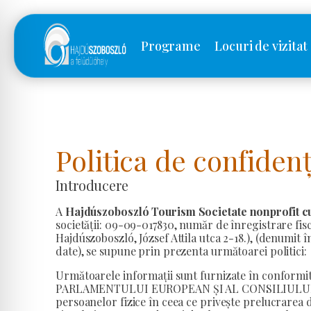
Programe
Locuri de vizitat
Politica de confidenț
Introducere
A
Hajdúszoboszló Tourism Societate nonprofit cu
societății: 09-09-017830, număr de înregistrare fis
Hajdúszoboszló, József Attila utca 2-18.), (denumit 
date), se supune prin prezenta următoarei politici:
Următoarele informații sunt furnizate în confor
PARLAMENTULUI EUROPEAN ȘI AL CONSILIULUI din 
persoanelor fizice în ceea ce privește prelucrarea d