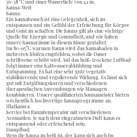
36-38 °C und einer Wassertiefe von 1,1 m.
Sauna-Welt
Sauna:
Ein Saunabesuch ist eine Gelegenheit, sich zu
entspannen und ein Gefühl der Erfrischung für Körper
und Geist zu schaffen. Die Sauna gilt als eine wichtige
Quelle für Energie und Gesundheit, und wir haben
unsere Saunaräume in diesem Sinne gestaltet.
Im 80-95°C warmen Raum wird das Saunabaden in
mehreren Stufen empfohlen, wobei die Dauer
schrittweise erhöht wird. Auf das heiß-trockene Luftbad
folgt immer eine Kaltwasserabkühlung und
Entspannung. Es hat eine sehr gute vegetativ
stabilisierende und regulierende Wirkung. Es lässt sich
gut mit Entgiftungskuren und verschiedenen
therapeutischen Anwendungen wie Massagen
kombinieren. Unsere qualifizierten Saunameister bieten
wöchentlich hochwertige Saunaprogramme an.
Illatkamra:
Service bei Raumtemperatur mit verschiedenen
Aromaölen. Je nach dem eingeatmeten Duft kann es
entspannend oder erfrischend sein.
Dampfbad:
Wem die Sauna zu heiß ist, der kann sich auch im