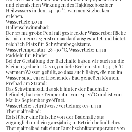
und chemischen Wirkungen des Hajdúszoboszlóer
Heilwassers in dem 34 -36 °C warmen Sitzbecken
erleben.
Wassertiefe 1,0 m
Hallenschwimmbad:
Der 117 m2 große Pool mit gestreckter Wasseroberfläche
ist mit einem Gegenstromauslauf ausgestattet und bietet
reichlich Platz für Schwimmbegeisterte.
Wassertemperatur: 28 -30 °C, Wassertiefe: 1,4 m
Paddeln für Kinder:
Bei der Gestaltung der Badehalle haben wir auch an die
Kleinen gedacht. Das 0,3 m tiefe Becken ist mit 34-36 °C
warmem Wasser gefüllt, so dass auch Babys, die neu im
Wasser sind, ein erfrischendes Bad genießen können.
Freibad am Strand:
Das Schwimmbad, das sich hinter der Badehalle
befindet, hat eine Temperatur von 24-26°C und ist von
Mai bis September geöffnet.
Wassertiefe: schrittweise Vertiefung 0,7-1,4 m
Thermalfreibad:
Es ist über eine Rutsche von der Badehalle aus
zugänglich und ein ganzjährig in Betrieb befindliches
Thermalfreibad mit einer Durchschnittstemperatur von