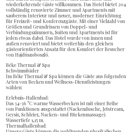
wiederkehrende Gäste willkommen. Das Hotel bietet 204
vollständig renovierte Zimmer und Apartments mit
sauberem Interieur und neuer, moderner Einrichtung
für Freizeit- und Konferenzgäste. Mit einer Vielzahl von
Größen und Grundrissen von Doppel- und
Verbindungszimmern, Suiten und Apartments ist für
jeden etwas dabei. Das Hotel wurde von innen und
außen renoviert und bietet weiterhin den gleichen
gästeorientierten Ansatz für den Komfort der Besucher
von Hajdúszoboszló.
Béke Thermal & Spa
Schwimmbäder
Im Béke Thermal & Spa können die Gäste aus folgenden
Arten von Becken und Wellness-Dienstleistungen
wählen:
Erlebnis-Hallenbad:
Das 34-36 °C warme Wasserbecken ist mit einer Reihe
von Funktionen ausgestattet (Nackendusche, Jetstream,
Geysir, Schleier, Nacken- und Rückenmassage).
Wassertiefe 1,15 m.
Thermalhallenbad:
Unsere Gäste können die wohltuenden physikalischen