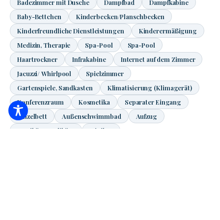
Badezimmer mit Dusche
Dampfbad
Dampfkabine
Baby-Bettchen
Kinderbecken/Planschbecken
Kinderfreundliche Dienstleistungen
Kinderermäßigung
Medizin, Therapie
Spa-Pool
Spa-Pool
Haartrockner
Infrakabine
Internet auf dem Zimmer
Jacuzzi/ Whirlpool
Spielzimmer
Gartenspiele, Sandkasten
Klimatisierung (Klimagerät)
Konferenzraum
Kosmetika
Separater Eingang
Einzelbett
Außenschwimmbad
Aufzug
Maniküre, Pediküre
Minibar
Raum für Menschen mit Behinderungen
Satelliten-/Kabelfernsehen
Nichtraucherzimmer
Zusätzliches Bett
Veranstaltungsort
Eigener Garten
Salzkammer
Sport- und Fitnesseinrichtungen
Sport, Bewegung
Sauna
Schönheitspflege
Zimmersafe
Übertragung