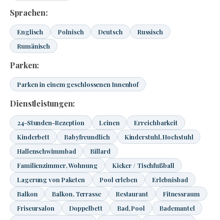
Sprachen:
Englisch
Polnisch
Deutsch
Russisch
Rumänisch
Parken:
Parken in einem geschlossenen Innenhof
Dienstleistungen:
24-Stunden-Rezeption
Leinen
Erreichbarkeit
Kinderbett
Babyfreundlich
Kinderstuhl, Hochstuhl
Hallenschwimmbad
Billard
Familienzimmer, Wohnung
Kicker / Tischfußball
Lagerung von Paketen
Pool erleben
Erlebnisbad
Balkon
Balkon, Terrasse
Restaurant
Fitnessraum
Friseursalon
Doppelbett
Bad, Pool
Bademantel