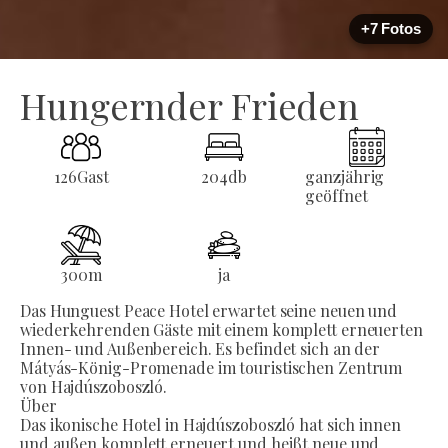
+7 Fotos
Hungernder Frieden
126
Gast
204
db
ganzjährig
geöffnet
300
m
ja
Das Hunguest Peace Hotel erwartet seine neuen und
wiederkehrenden Gäste mit einem komplett erneuerten
Innen- und Außenbereich. Es befindet sich an der
Mátyás-König-Promenade im touristischen Zentrum
von Hajdúszoboszló.
Über
Das ikonische Hotel in Hajdúszoboszló hat sich innen
und außen komplett erneuert und heißt neue und