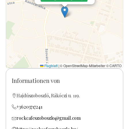
Flugblatt
|
© OpenStreetMap-Mitarbeiter © CARTO
Informationen von
Hajdúszoboszló, Rákóczi u. 119.
+36203717241
rockcafeszoboszlo@gmail.com