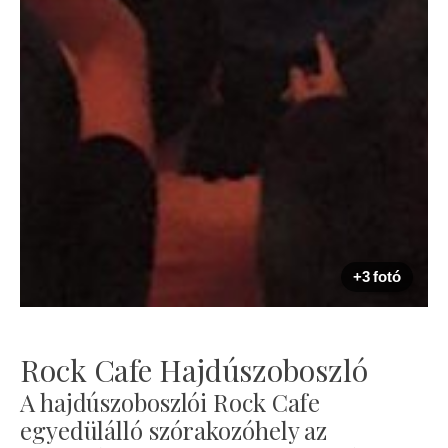
+3 fotó
Rock Cafe Hajdúszoboszló
A hajdúszoboszlói Rock Cafe
egyedülálló szórakozóhely az