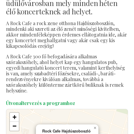
üdülővárosban mely minden héten
élő koncerteknek ad helyet.
A Rock Cafe a rock zene otthona Hajdúszoboszlón,
mindenki aki szereti az élő zenét minőségi kivitelben,
akkor mindenféleképpen érdemes ellátogatnia ide, akár
egy koncertet meghallgatni vagy akár csak egy kis
kikapcsolódás erejéig!
A Rock Cafe 300 fő befogadására alkalmas
szórakozóhely, ahol helyet kap egy hangulatos pub,
egyedi hangulatú koncert terem, valamint kerthelyiség
is van, amely szabadtéri főzésekre, családi-, baráti-
rendezvényekre kiválóan alkalmas, továbbá a
szórakozóhely különterme zártkörű buliknak is remek
helyszíne.
Útvonaltervezés a programhoz
+
−
×
Rock Cafe Hajdúszoboszló