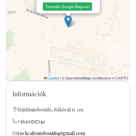
Tervezés Google Maps-en
Leaflet
|
© OpenStreetMap contributors © CARTO
Információk
Hajdúszoboszló, Rákóczi u. 119.
+36203717241
rockcafeszoboszlo@gmail.com