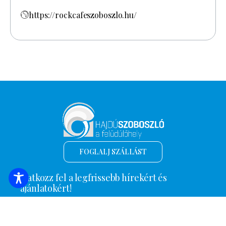
https://rockcafeszoboszlo.hu/
FOGLALJ SZÁLLÁST
Iratkozz fel a legfrissebb hírekért és
ajánlatokért!
*
Email cím