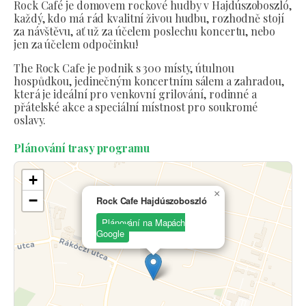
Rock Café je domovem rockové hudby v Hajdúszoboszló,
každý, kdo má rád kvalitní živou hudbu, rozhodně stojí
za návštěvu, ať už za účelem poslechu koncertu, nebo
jen za účelem odpočinku!
The Rock Cafe je podnik s 300 místy, útulnou
hospůdkou, jedinečným koncertním sálem a zahradou,
která je ideální pro venkovní grilování, rodinné a
přátelské akce a speciální místnost pro soukromé
oslavy.
Plánování trasy programu
+
×
−
Rock Cafe Hajdúszoboszló
Plánování na Mapách
Google