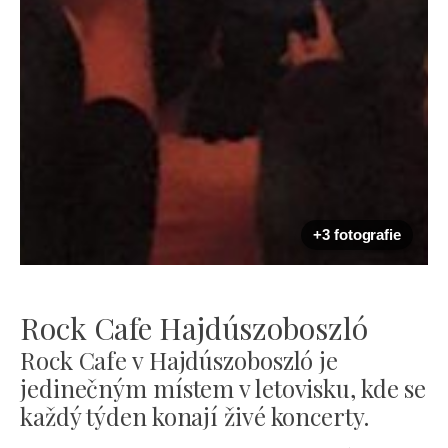
+3 fotografie
Rock Cafe Hajdúszoboszló
Rock Cafe v Hajdúszoboszló je
jedinečným místem v letovisku, kde se
každý týden konají živé koncerty.