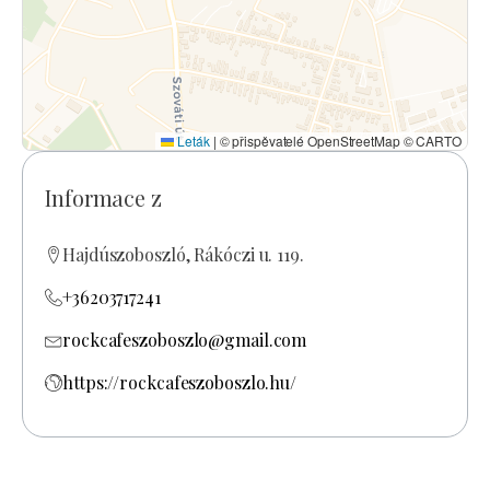
Leták
|
© přispěvatelé OpenStreetMap © CARTO
Informace z
Hajdúszoboszló, Rákóczi u. 119.
+36203717241
rockcafeszoboszlo@gmail.com
https://rockcafeszoboszlo.hu/