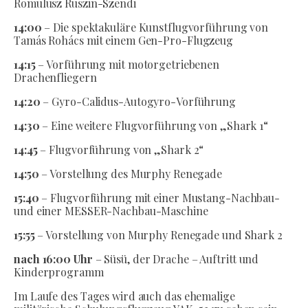
Romulusz Ruszin-Szendi
14:00
– Die spektakuläre Kunstflugvorführung von
Tamás Rohács mit einem Gen-Pro-Flugzeug
14:15
– Vorführung mit motorgetriebenen
Drachenfliegern
14:20
– Gyro-Calidus-Autogyro-Vorführung
14:30
– Eine weitere Flugvorführung von „Shark 1“
14:45
– Flugvorführung von „Shark 2“
14:50
– Vorstellung des Murphy Renegade
15:40
– Flugvorführung mit einer Mustang-Nachbau-
und einer MESSER-Nachbau-Maschine
15:55
– Vorstellung von Murphy Renegade und Shark 2
nach 16:00 Uhr
– Süsü, der Drache – Auftritt und
Kinderprogramm
Im Laufe des Tages wird auch das ehemalige