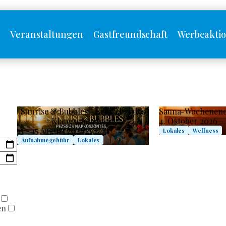
s
Veranstaltungen
Gastfreundschaft
Werbeakti
Sunrise & Bubbles – Schwebendes
Sauna-Wochenen
Klangschalenbad
4. Oktober 2026 – 
15 - 15 August 2026.
Lokales
Wellness
Aufnahmegebühr
Lokales
en