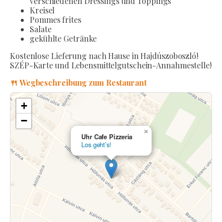
verschiedenen Dressings und Toppings
Kreisel
Pommes frites
Salate
gekühlte Getränke
Kostenlose Lieferung nach Hause in Hajdúszoboszló!
SZÉP-Karte und Lebensmittelgutschein-Annahmestelle!
🍴 Wegbeschreibung zum Restaurant
+
−
×
Uhr Cafe Pizzeria
Los geht’s!