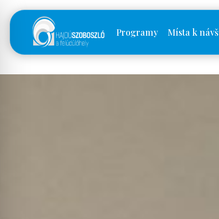
Programy
Místa k návš