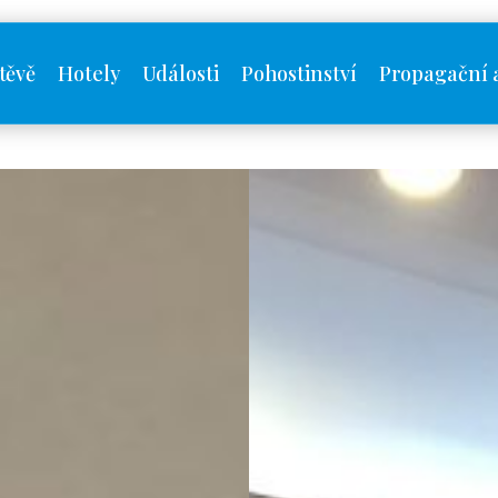
těvě
Hotely
Události
Pohostinství
Propagační 