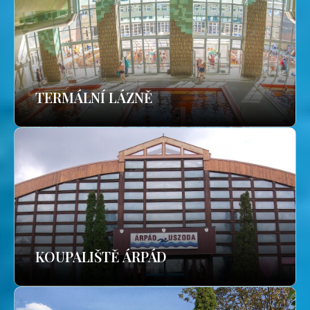
TERMÁLNÍ LÁZNĚ
KOUPALIŠTĚ ÁRPÁD