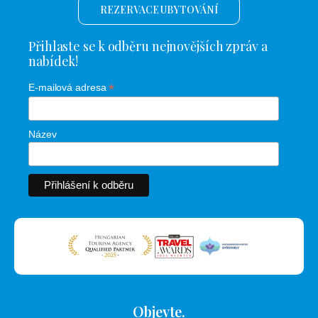
REZERVACE UBYTOVÁNÍ
Přihlaste se k odběru nejnovějších zpráv a
nabídek!
*
E-mailová adresa
Název
Objevte.