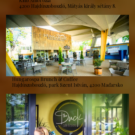
Klub Ambrózia
4200 Hajdúszoboszló, Mátyás király sétány 8.
Hungarospa Brunch & Coffee
Hajdúszoboszló, park Szent István, 4200 Maďarsko