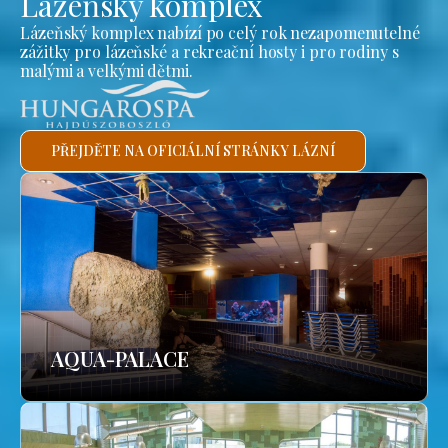
Lázeňský komplex
Lázeňský komplex nabízí po celý rok nezapomenutelné
zážitky pro lázeňské a rekreační hosty i pro rodiny s
malými a velkými dětmi.
PŘEJDĚTE NA OFICIÁLNÍ STRÁNKY LÁZNÍ
AQUA-PALACE