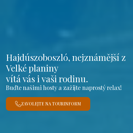
Hajdúszoboszló, nejznámější z
Velké planiny
vítá vás i vaši rodinu.
Buďte našimi hosty a zažijte naprostý relax!
ZAVOLEJTE NA TOURINFORM