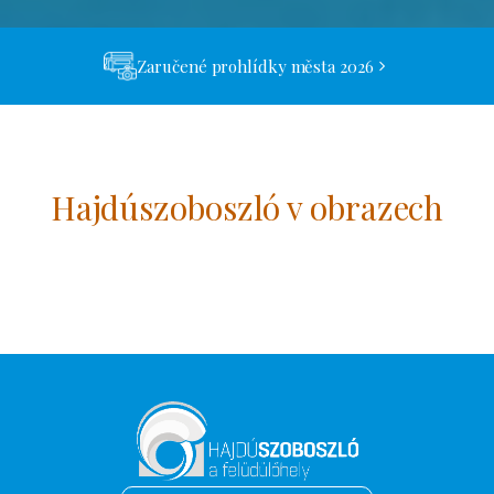
Zaručené prohlídky města 2026
Hajdúszoboszló v obrazech