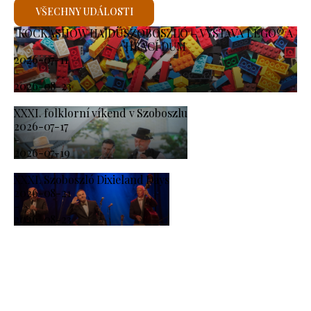
VŠECHNY UDÁLOSTI
KOCKASHOW HAJDÚSZOBOSZLÓ – VÝSTAVA LEGO® A
HRACÍ DŮM
2026-07-11
-
2026-08-23
XXXI. folklorní víkend v Szoboszlu
2026-07-17
-
2026-07-19
XXXI. Szoboszló Dixieland Days
2026-08-21
-
2026-08-23