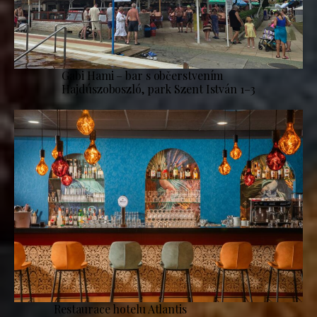
Gabi Hami – bar s občerstvením
Hajdúszoboszló, park Szent István 1–3
Restaurace hotelu Atlantis