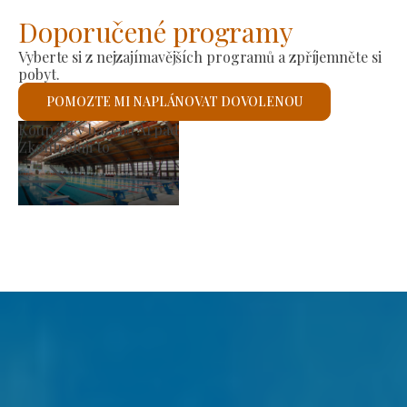
Doporučené programy
Vyberte si z nejzajímavějších programů a zpříjemněte si
pobyt.
POMOZTE MI NAPLÁNOVAT DOVOLENOU
bní trh
Římskok
troluji to
Zkontro