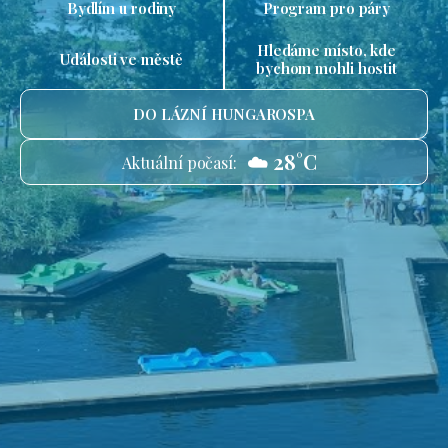
Bydlím u rodiny
Program pro páry
Hledáme místo, kde
Události ve městě
bychom mohli hostit
DO LÁZNÍ HUNGAROSPA
☁️ 28°C
Aktuální počasí: