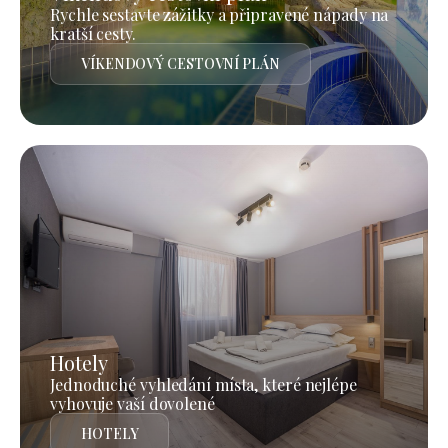
Rychle sestavte zážitky a připravené nápady na
kratší cesty.
VÍKENDOVÝ CESTOVNÍ PLÁN
Hotely
Jednoduché vyhledání místa, které nejlépe
vyhovuje vaší dovolené
HOTELY