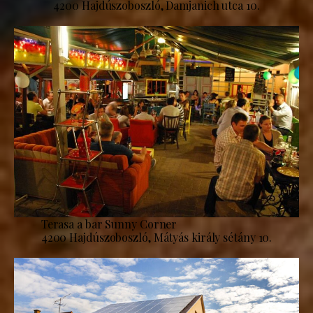
4200 Hajdúszoboszló, Damjanich utca 10.
Terasa a bar Sunny Corner
4200 Hajdúszoboszló, Mátyás király sétány 10.