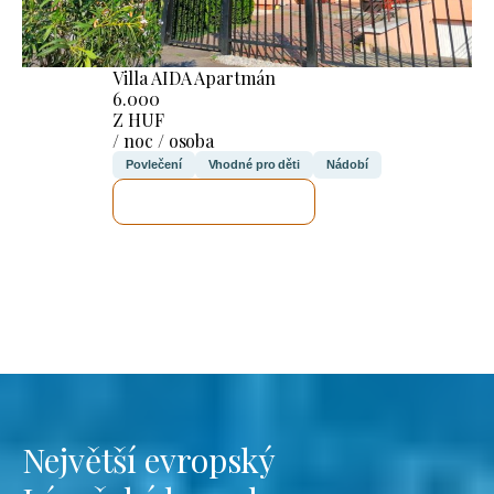
Villa AIDA Apartmán
6.000
Z HUF
/ noc / osoba
Povlečení
Vhodné pro děti
Nádobí
ZKONTROLUJI TO
Největší evropský