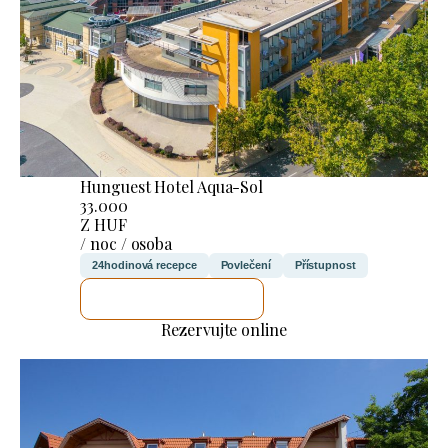
Hunguest Hotel Aqua-Sol
33.000
Z HUF
/ noc / osoba
24hodinová recepce
Povlečení
Přístupnost
ZKONTROLUJI TO
Rezervujte online