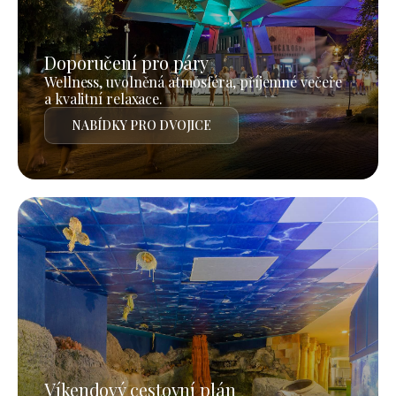
Doporučení pro páry
Wellness, uvolněná atmosféra, příjemné večeře
a kvalitní relaxace.
NABÍDKY PRO DVOJICE
Víkendový cestovní plán