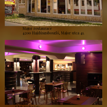
Major restaurace
4200 Hajdúszoboszló, Major utca 41.