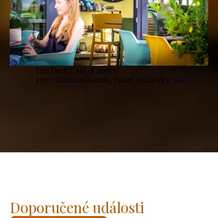
The Duck Café & Bistro
4200 Hajdúszoboszló, József Attila utca 20.
Doporučené události