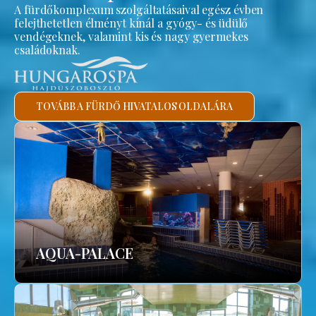
A fürdőkomplexum szolgáltatásaival egész évben
felejthetetlen élményt kínál a gyógy- és üdülő
vendégeknek, valamint kis és nagy gyermekes
családoknak.
TOVÁBB A FÜRDŐ HIVATALOS OLDALÁRA
AQUA-PALACE