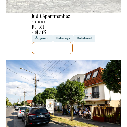
Judit Apartmanház
10000
Ft-tól
/ éj / fő
Ágynemű
Baba ágy
Bababarát
MEGNÉZEM