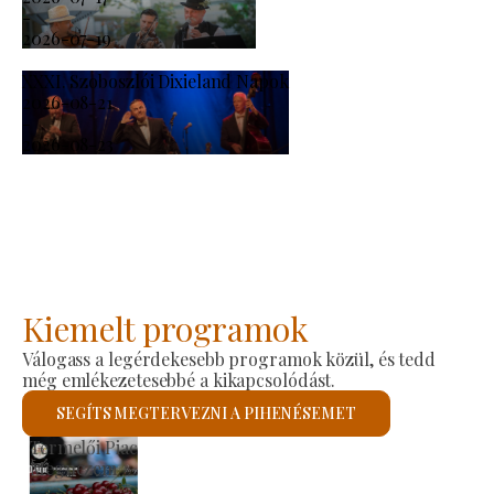
-
2026-07-19
XXXI. Szoboszlói Dixieland Napok
2026-08-21
-
2026-08-23
Kiemelt programok
Válogass a legérdekesebb programok közül, és tedd
még emlékezetesebbé a kikapcsolódást.
SEGÍTS MEGTERVEZNI A PIHENÉSEMET
Szent László Római Katolikus Templom
Megnézem