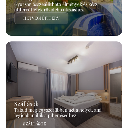
Gyorsan összeállítható élmények és kész
útitervötletek rövidebb utazáshoz.
HÉTVÉGI ÚTITERV
Szállások
Találd meg egyszerűbben azt a helyet, ami
legjobban illik a pihenésedhez
SZÁLLÁSOK