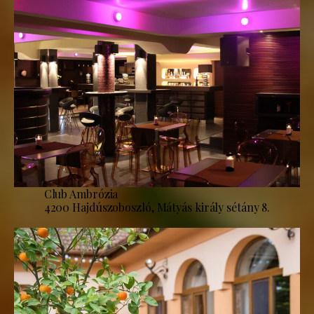
Club Ambrózia
4200 Hajdúszoboszló, Mátyás király sétány 8.