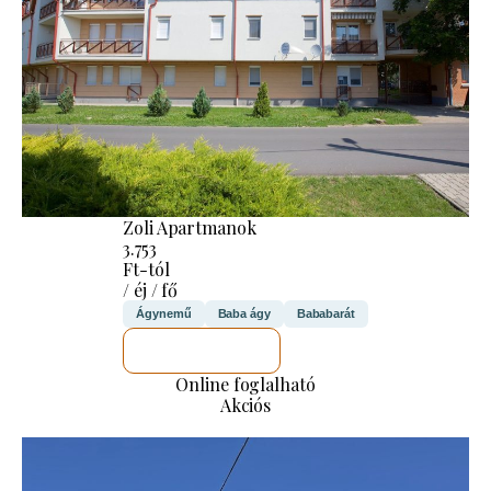
Zoli Apartmanok
3.753
Ft-tól
/ éj / fő
Ágynemű
Baba ágy
Bababarát
MEGNÉZEM
Online foglalható
Akciós