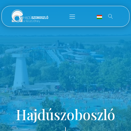
Hajdúszoboszló