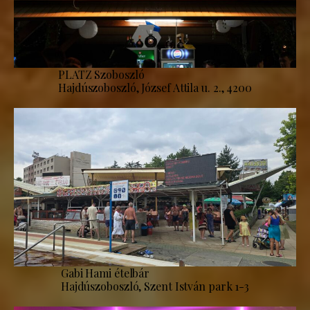
PLATZ Szoboszló
Hajdúszoboszló, József Attila u. 2., 4200
Gabi Hami ételbár
Hajdúszoboszló, Szent István park 1-3