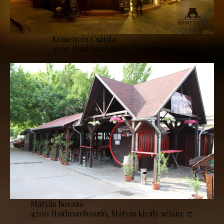
Kemencés Csárda
4200 Hajdúszoboszló, Daru zug 1.
Mátyás Borozó
4200 Hajdúszoboszló, Mátyás király sétány 17.