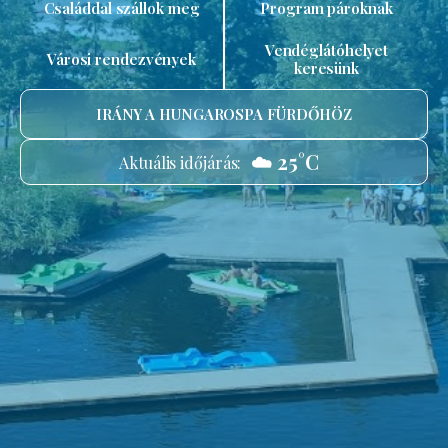
Családdal szállok meg
Program pároknak
Vendéglátóhelyet
Városi rendezvények
keresünk
IRÁNY A HUNGAROSPA FÜRDŐHÖZ
☁️ 25°C
Aktuális időjárás: