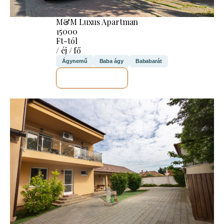
M&M Luxus Apartman
15000
Ft-tól
/ éj / fő
Ágynemű
Baba ágy
Bababarát
MEGNÉZEM