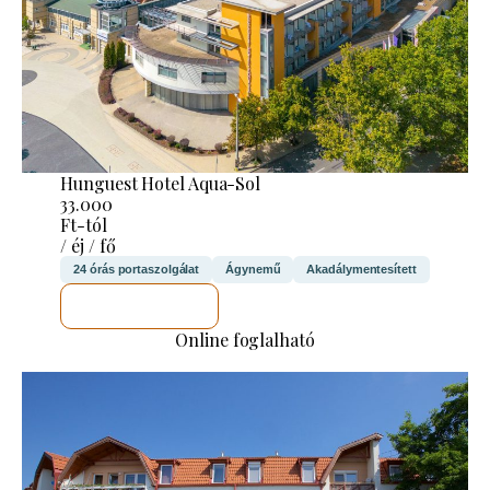
Hunguest Hotel Aqua-Sol
33.000
Ft-tól
/ éj / fő
24 órás portaszolgálat
Ágynemű
Akadálymentesített
MEGNÉZEM
Online foglalható