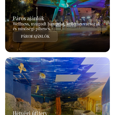
Páros ajánlók
Wellness, nyugodt hangulat, kellemes vacsorák
és minőségi pihenés.
PÁROS AJÁNLÓK
Hétvégi útiterv