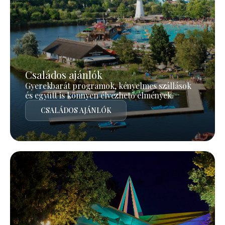
Családos ajánlók
Gyerekbarát programok, kényelmes szállások
és együtt is könnyen élvezhető élmények.
CSALÁDOS AJÁNLÓK