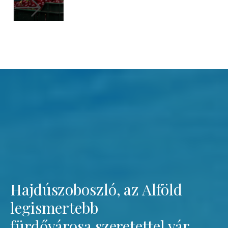
Hajdúszoboszló, az Alföld
legismertebb
fürdővárosa szeretettel vár