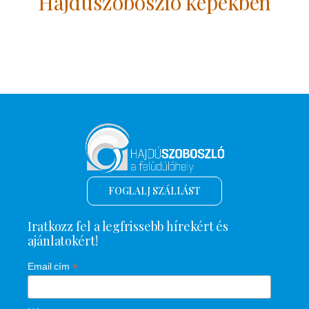
Hajdúszoboszló képekben
FOGLALJ SZÁLLÁST
Iratkozz fel a legfrissebb hírekért és
ajánlatokért!
*
Email cím