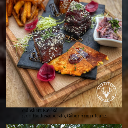
Vadaskert Kávézó
4200 Hajdúszoboszló, Gábor Áron utca 12.