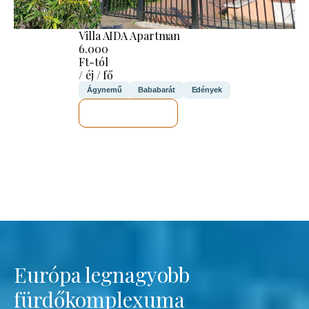
Villa AIDA Apartman
6.000
Ft-tól
/ éj / fő
Ágynemű
Bababarát
Edények
MEGNÉZEM
Európa legnagyobb
fürdőkomplexuma