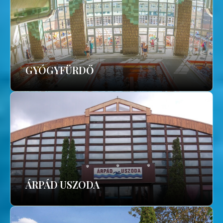
GYÓGYFÜRDŐ
ÁRPÁD USZODA