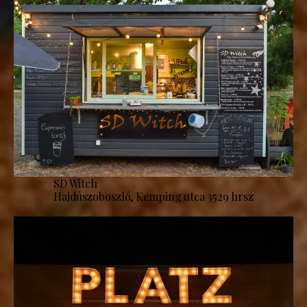
SD Witch
Hajdúszoboszló, Kemping utca 3529 hrsz