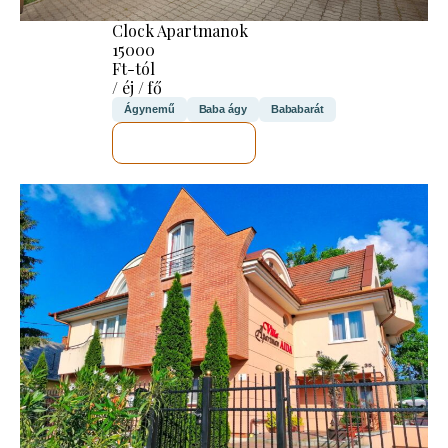
Clock Apartmanok
15000
Ft-tól
/ éj / fő
Ágynemű
Baba ágy
Bababarát
MEGNÉZEM