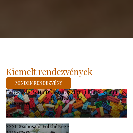
Kiemelt rendezvények
MINDEN RENDEZVÉNY
KOCKASHOW HAJDÚSZOBOSZLÓ - LEGO® KIÁLLÍTÁS
ÉS JÁTSZÓHÁZ
2026-07-11
-
2026-08-23
XXXI. Szoboszlói Folkhétvége
2026-07-17