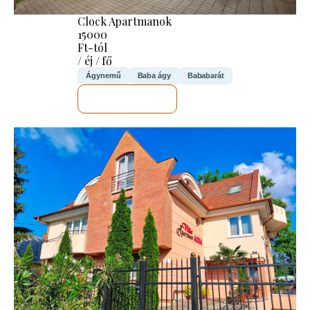
Clock Apartmanok
15000
Ft-tól
/ éj / fő
Ágynemű
Baba ágy
Bababarát
MEGNÉZEM