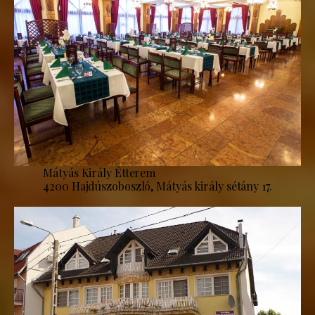
Mátyás Király Étterem
4200 Hajdúszoboszló, Mátyás király sétány 17.