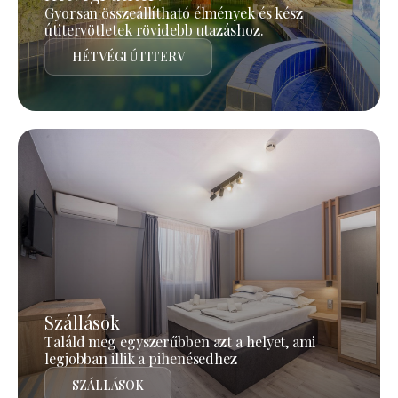
Gyorsan összeállítható élmények és kész
útitervötletek rövidebb utazáshoz.
HÉTVÉGI ÚTITERV
Szállások
Találd meg egyszerűbben azt a helyet, ami
legjobban illik a pihenésedhez
SZÁLLÁSOK