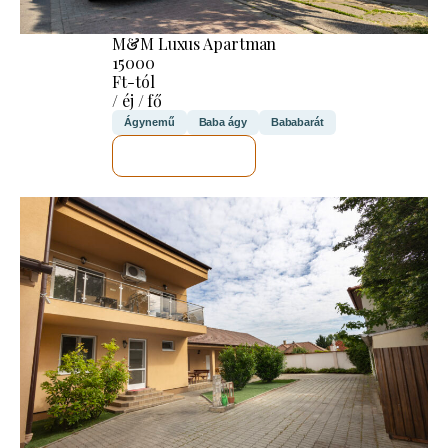
M&M Luxus Apartman
15000
Ft-tól
/ éj / fő
Ágynemű
Baba ágy
Bababarát
MEGNÉZEM