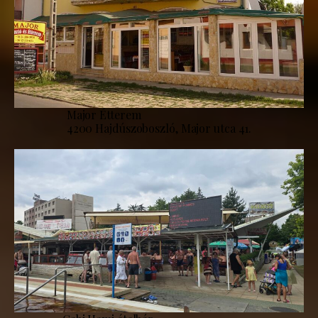
Major Étterem
4200 Hajdúszoboszló, Major utca 41.