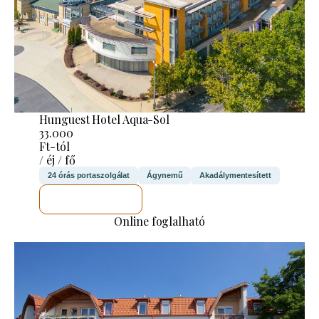
Hunguest Hotel Aqua-Sol
33.000
Ft-tól
/ éj / fő
24 órás portaszolgálat
Ágynemű
Akadálymentesített
MEGNÉZEM
Online foglalható