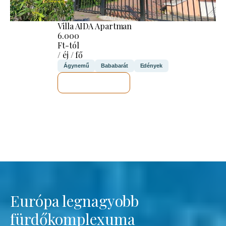
Villa AIDA Apartman
6.000
Ft-tól
/ éj / fő
Ágynemű
Bababarát
Edények
MEGNÉZEM
Európa legnagyobb
fürdőkomplexuma