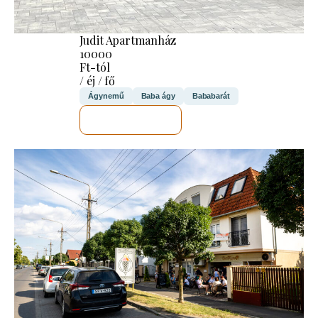
Judit Apartmanház
10000
Ft-tól
/ éj / fő
Ágynemű
Baba ágy
Bababarát
MEGNÉZEM