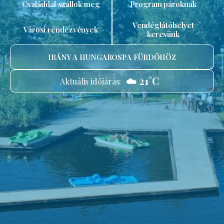
Családdal szállok meg
Program pároknak
Vendéglátóhelyet
Városi rendezvények
keresünk
IRÁNY A HUNGAROSPA FÜRDŐHÖZ
☁️ 21°C
Aktuális időjárás: