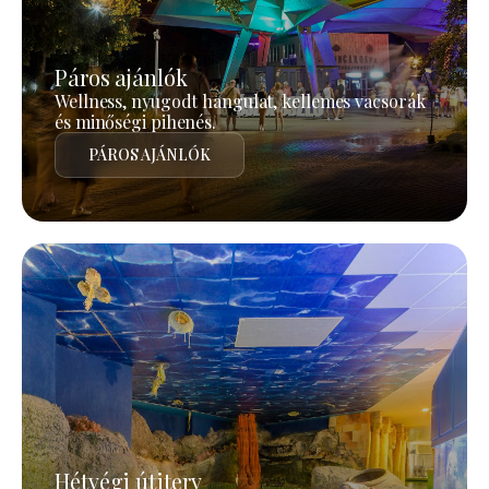
Páros ajánlók
Wellness, nyugodt hangulat, kellemes vacsorák
és minőségi pihenés.
PÁROS AJÁNLÓK
Hétvégi útiterv