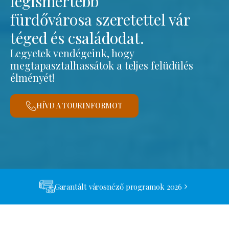
legismertebb
fürdővárosa szeretettel vár
téged és családodat.
Legyetek vendégeink, hogy
megtapasztalhassátok a teljes felüdülés
élményét!
HÍVD A TOURINFORMOT
Garantált városnéző programok 2026