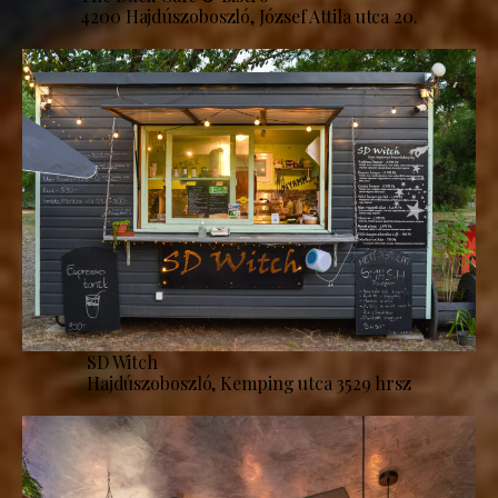
4200 Hajdúszoboszló, József Attila utca 20.
SD Witch
Hajdúszoboszló, Kemping utca 3529 hrsz