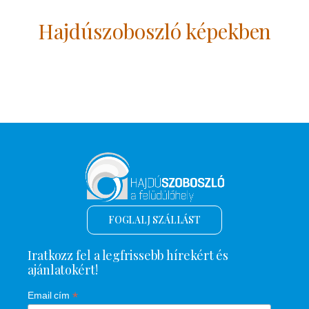
Hajdúszoboszló képekben
FOGLALJ SZÁLLÁST
Iratkozz fel a legfrissebb hírekért és
ajánlatokért!
*
Email cím