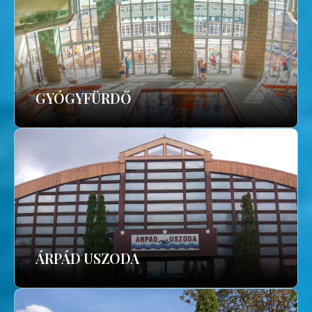
GYÓGYFÜRDŐ
ÁRPÁD USZODA