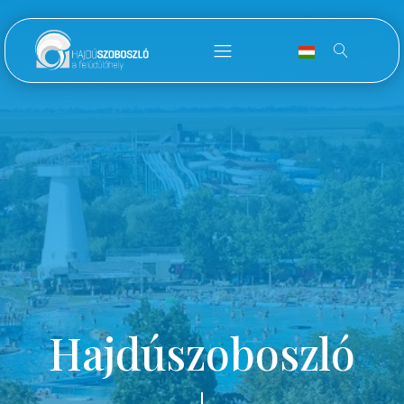
Hajdúszoboszló