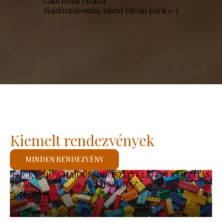
Gabi Hami ételbár
Hajdúszoboszló, Szent István park 1-3
Kiemelt rendezvények
MINDEN RENDEZVÉNY
KOCKASHOW HAJDÚSZOBOSZLÓ - LEGO® KIÁLLÍTÁS
ÉS JÁTSZÓHÁZ
2026-07-11
-
2026-08-23