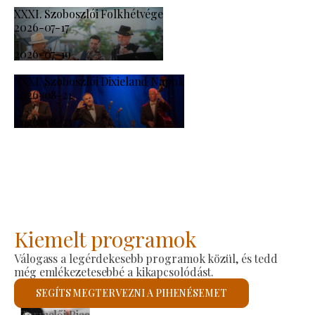
XXXI. Szoboszlói Folkhétvége
2026-07-17
-
2026-07-19
XXXI. Szoboszlói Dixieland Napok
2026-08-21
-
2026-08-23
Kiemelt programok
Válogass a legérdekesebb programok közül, és tedd
még emlékezetesebbé a kikapcsolódást.
SEGÍTS MEGTERVEZNI A PIHENÉSEMET
Szent László Római Katolikus Templom