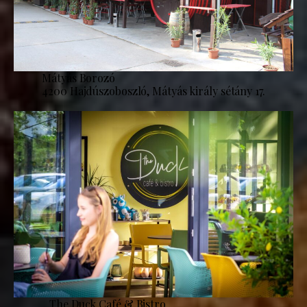
Mátyás Borozó
4200 Hajdúszoboszló, Mátyás király sétány 17.
The Duck Café & Bistro