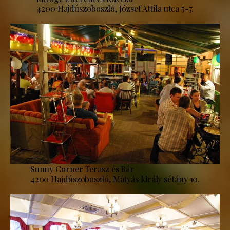
4200 Hajdúszoboszló, József Attila utca 5-7.
Sunny Corner Terasz és Bár
4200 Hajdúszoboszló, Mátyás király sétány 10.