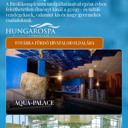
A fürdőkomplexum szolgáltatásaival egész évben
felejthetetlen élményt kínál a gyógy- és üdülő
vendégeknek, valamint kis és nagy gyermekes
családoknak.
TOVÁBB A FÜRDŐ HIVATALOS OLDALÁRA
AQUA-PALACE