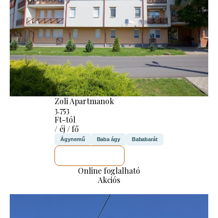
Zoli Apartmanok
3.753
Ft-tól
/ éj / fő
Ágynemű
Baba ágy
Bababarát
MEGNÉZEM
Online foglalható
Akciós