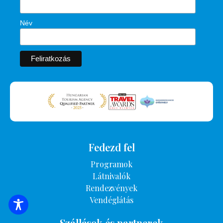
Név
Fedezd fel
Programok
Látnivalók
Rendezvények
Vendéglátás
SZÁLLÁSOK KERESÉSE
Szállások és partnerek