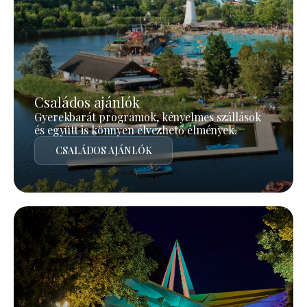
Családos ajánlók
Gyerekbarát programok, kényelmes szállások
és együtt is könnyen élvezhető élmények.
CSALÁDOS AJÁNLÓK