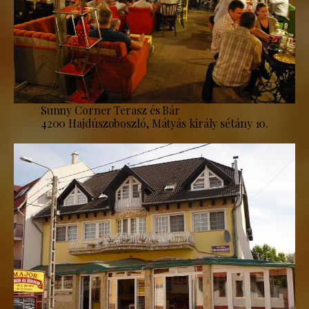
Sunny Corner Terasz és Bár
4200 Hajdúszoboszló, Mátyás király sétány 10.