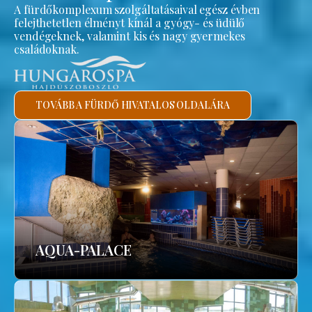
A fürdőkomplexum szolgáltatásaival egész évben
felejthetetlen élményt kínál a gyógy- és üdülő
vendégeknek, valamint kis és nagy gyermekes
családoknak.
TOVÁBB A FÜRDŐ HIVATALOS OLDALÁRA
AQUA-PALACE