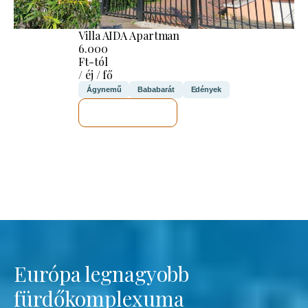
Villa AIDA Apartman
6.000
Ft-tól
/ éj / fő
Ágynemű
Bababarát
Edények
MEGNÉZEM
Európa legnagyobb
fürdőkomplexuma