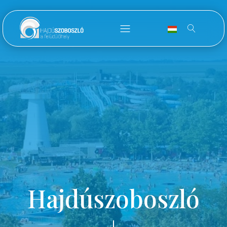
Hajdúszoboszló