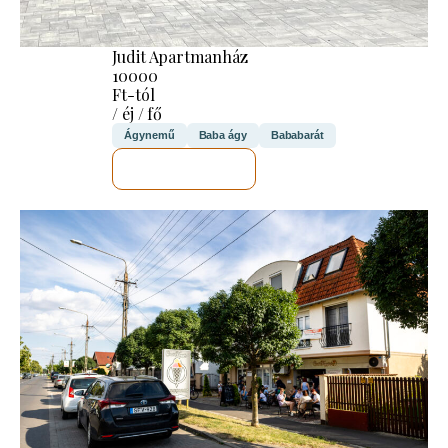
Judit Apartmanház
10000
Ft-tól
/ éj / fő
Ágynemű
Baba ágy
Bababarát
MEGNÉZEM