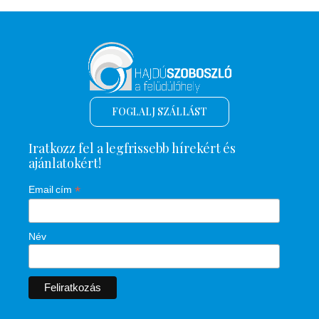
FOGLALJ SZÁLLÁST
Iratkozz fel a legfrissebb hírekért és
ajánlatokért!
*
Email cím
Név