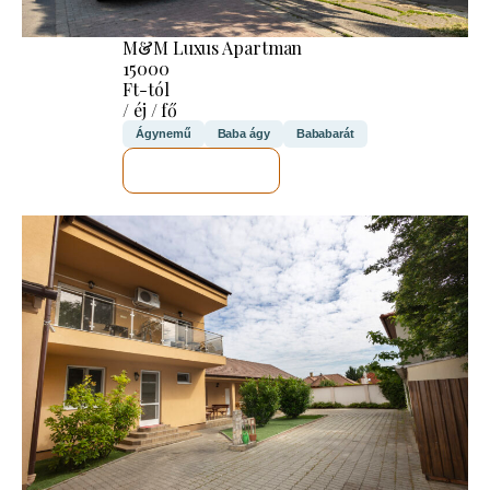
M&M Luxus Apartman
15000
Ft-tól
/ éj / fő
Ágynemű
Baba ágy
Bababarát
MEGNÉZEM