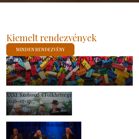
Kiemelt rendezvények
MINDEN RENDEZVÉNY
KOCKASHOW HAJDÚSZOBOSZLÓ - LEGO® KIÁLLÍTÁS
ÉS JÁTSZÓHÁZ
2026-07-11
-
2026-08-23
XXXI. Szoboszlói Folkhétvége
2026-07-17
-
2026-07-19
XXXI. Szoboszlói Dixieland Napok
2026-08-21
-