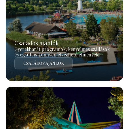
Családos ajánlók
Gyerekbarát programok, kényelmes szállások
és együtt is könnyen élvezhető élmények.
CSALÁDOS AJÁNLÓK