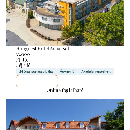
Hunguest Hotel Aqua-Sol
33.000
Ft-tól
/ éj / fő
24 órás portaszolgálat
Ágynemű
Akadálymentesített
MEGNÉZEM
Online foglalható