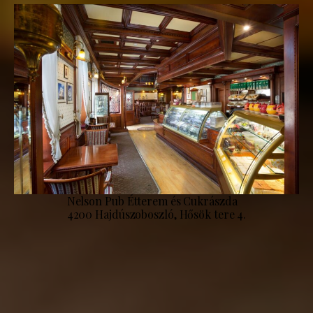
Nelson Pub Étterem és Cukrászda
4200 Hajdúszoboszló, Hősök tere 4.