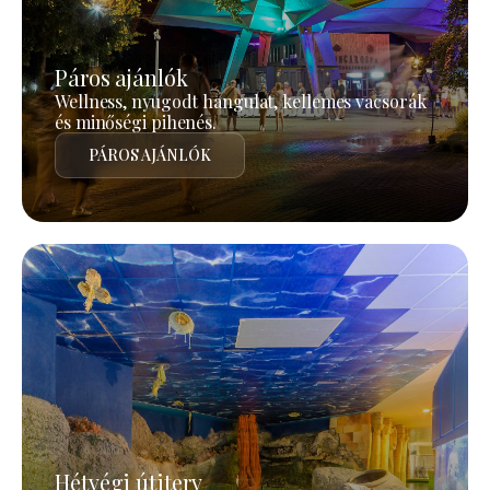
Páros ajánlók
Wellness, nyugodt hangulat, kellemes vacsorák
és minőségi pihenés.
PÁROS AJÁNLÓK
Hétvégi útiterv