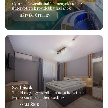
Gyorsan összeállítható élmények és kész
útitervötletek rövidebb utazáshoz.
HÉTVÉGI ÚTITERV
Szállások
Találd meg egyszerűbben azt a helyet, ami
legjobban illik a pihenésedhez
SZÁLLÁSOK