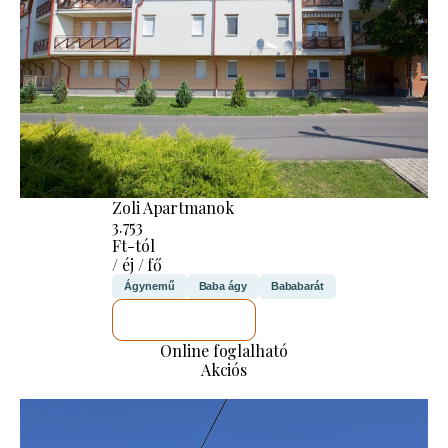
Zoli Apartmanok
3.753
Ft-tól
/ éj / fő
Ágynemű
Baba ágy
Bababarát
MEGNÉZEM
Online foglalható
Akciós