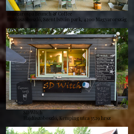
Hungarospa Brunch & Coffee
Hajdúszoboszló, Szent István park, 4200 Magyarország
SD Witch
Hajdúszoboszló, Kemping utca 3529 hrsz