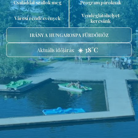
Családdal szállok meg
Program pároknak
Vendéglátóhelyet
Városi rendezvények
keresünk
IRÁNY A HUNGAROSPA FÜRDŐHÖZ
☀️ 38°C
Aktuális időjárás: