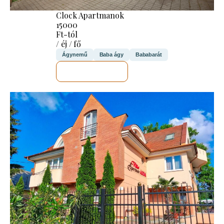
Clock Apartmanok
15000
Ft-tól
/ éj / fő
Ágynemű
Baba ágy
Bababarát
MEGNÉZEM