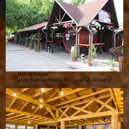
Mátyás Borozó
4200 Hajdúszoboszló, Mátyás király sétány 17.