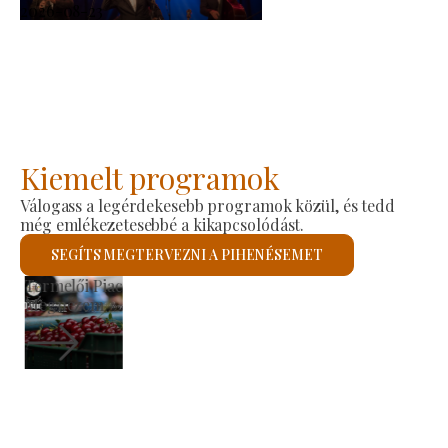
2026-08-23
Kiemelt programok
Válogass a legérdekesebb programok közül, és tedd
még emlékezetesebbé a kikapcsolódást.
SEGÍTS MEGTERVEZNI A PIHENÉSEMET
Szent László Római Katolikus Templom
Megnézem