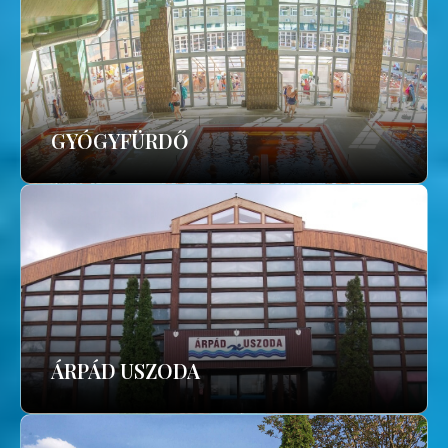
GYÓGYFÜRDŐ
ÁRPÁD USZODA