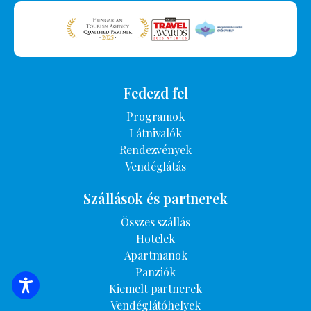
Fedezd fel
Programok
Látnivalók
Rendezvények
Vendéglátás
Szállások és partnerek
Összes szállás
Hotelek
Apartmanok
Panziók
Kiemelt partnerek
SZÁLLÁSOK KERESÉSE
Vendéglátóhelyek