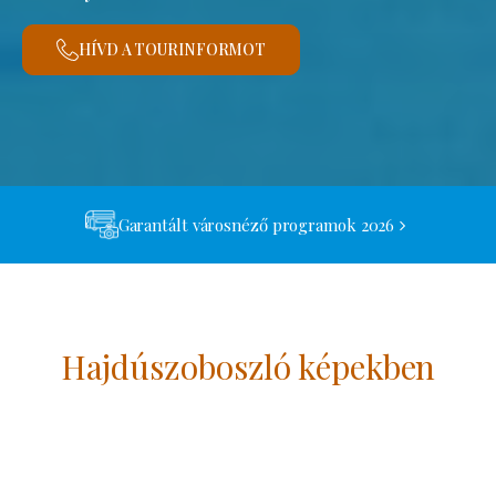
HÍVD A TOURINFORMOT
Garantált városnéző programok 2026
Hajdúszoboszló képekben