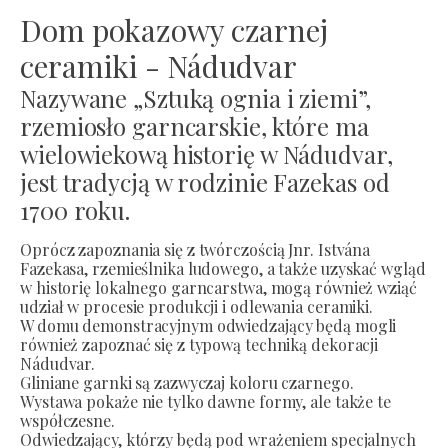
Dom pokazowy czarnej
ceramiki - Nádudvar
Nazywane „Sztuką ognia i ziemi”,
rzemiosło garncarskie, które ma
wielowiekową historię w Nádudvar,
jest tradycją w rodzinie Fazekas od
1700 roku.
Oprócz zapoznania się z twórczością Jnr. Istvána
Fazekasa, rzemieślnika ludowego, a także uzyskać wgląd
w historię lokalnego garncarstwa, mogą również wziąć
udział w procesie produkcji i odlewania ceramiki.
W domu demonstracyjnym odwiedzający będą mogli
również zapoznać się z typową techniką dekoracji
Nádudvar.
Gliniane garnki są zazwyczaj koloru czarnego.
Wystawa pokaże nie tylko dawne formy, ale także te
współczesne.
Odwiedzający, którzy będą pod wrażeniem specjalnych