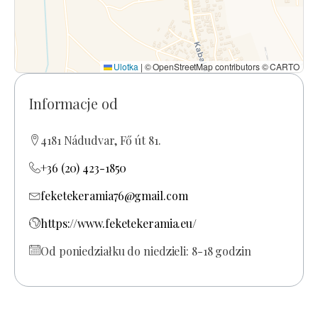
Ulotka
|
© OpenStreetMap contributors © CARTO
Informacje od
4181 Nádudvar, Fő út 81.
+36 (20) 423-1850
feketekeramia76@gmail.com
https://www.feketekeramia.eu/
Od poniedziałku do niedzieli: 8-18 godzin