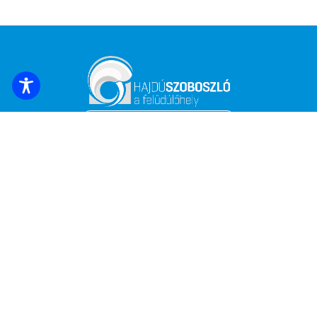
ZAREZERWUJ NOCLEG
Zapisz się, aby otrzymywać najświeższe
wiadomości i oferty!
*
Adres e-mail
Nazwa