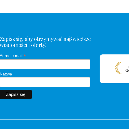
Zapisz się, aby otrzymywać najświeższe
wiadomości i oferty!
*
Adres e-mail
Nazwa