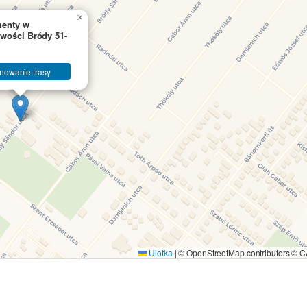
×
menty w
wości Bródy 51-
nowanie trasy
Ulotka
|
© OpenStreetMap contributors ©