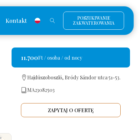
POSZUKIWANIE
Kontakt
ZAKWATEROWANIA
11.700
Ft / osoba / od nocy
Hajdúszoboszló, Bródy Sándor utca 51-53.
MA23082503
ZAPYTAJ O OFERTĘ