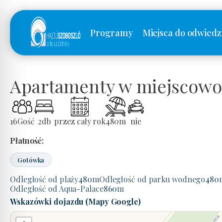
Programy
Miejsca do odwiedz
Apartamenty w miejscowoś
16
Gość
2
db
przez cały rok
480
m
nie
Płatność:
Gotówka
Odległość od plaży
480
m
Odległość od parku wodnego
480
Odległość od Aqua-Palace
860
m
Wskazówki dojazdu (Mapy Google)