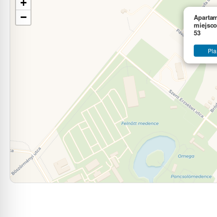
+
−
Aparta
miejsco
53
Pla