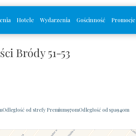
enia
Hotele
Wydarzenia
Gościnność
Promocje
ci Bródy 51-53
m
Odległość od strefy Premium
970
m
Odległość od spa
940
m