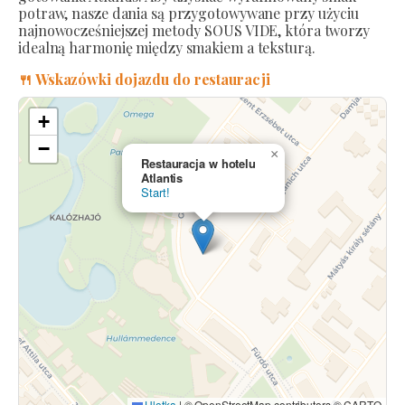
potraw, nasze dania są przygotowywane przy użyciu
najnowocześniejszej metody SOUS VIDE, która tworzy
idealną harmonię między smakiem a teksturą.
🍴 Wskazówki dojazdu do restauracji
+
−
×
Restauracja w hotelu
Atlantis
Start!
Ulotka
|
© OpenStreetMap contributors © CARTO