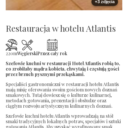
+3 zdjęcia
Restauracja w hotelu Atlantis
220
m
Węgierski
Przez cały rok
Szefowie kuchni w restauracji Hotel Atlantis robią to,
co zrobiłaby mądra kobieta, chwytają i częstują gości
przez brzuch pysznymi przekąskami.
Specjaliści gastronomiczni w restauracji hotelu Atlantis
mają misję oferowania swoim gościom nowych doznań
smakowych. Tutaj dowiesz się o kulturze kulinarnej,
metodach gotowania, prezentacji i obsłudze oraz
ciągłym rozwoju artystycznym kulinarnych doznań.
Szefowie kuchni hotelu Atlantis wprowadzają na stół
smaki tradycyjnych lokalnych potraw, specjałów i sztuki
gotowania Atlantis. Aby uzyskać wyrafinowany smak