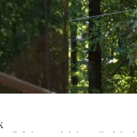
k
vasztól-őszig az egy hektáros Mókuskaland