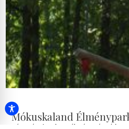
Mókuskaland Élménypar
Bátorság, izgalom, élmény vár rád ta