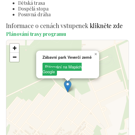
Dětská trasa
Dospělá stopa
Posuvná dráha
Informace o cenách vstupenek
klikněte zde
Plánování trasy programu
+
×
−
Zábavní park Veverčí země
Plánování na Mapách
Google