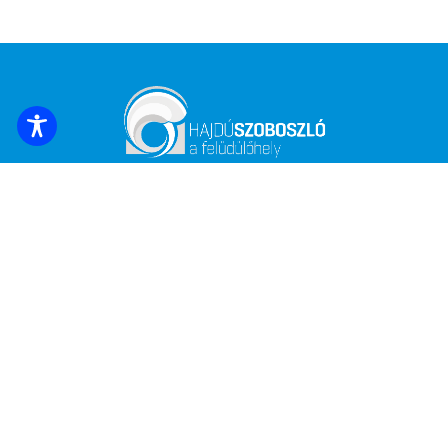
REZERVACE UBYTOVÁNÍ
Přihlaste se k odběru nejnovějších zpráv a
nabídek!
*
E-mailová adresa
Název