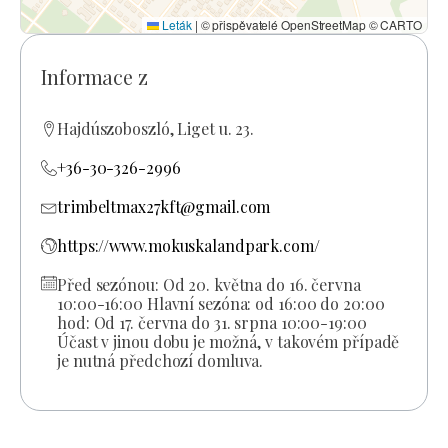
Leták
|
© přispěvatelé OpenStreetMap © CARTO
Informace z
Hajdúszoboszló, Liget u. 23.
+36-30-326-2996
trimbeltmax27kft@gmail.com
https://www.mokuskalandpark.com/
Před sezónou: Od 20. května do 16. června
10:00-16:00 Hlavní sezóna: od 16:00 do 20:00
hod: Od 17. června do 31. srpna 10:00-19:00
Účast v jinou dobu je možná, v takovém případě
je nutná předchozí domluva.