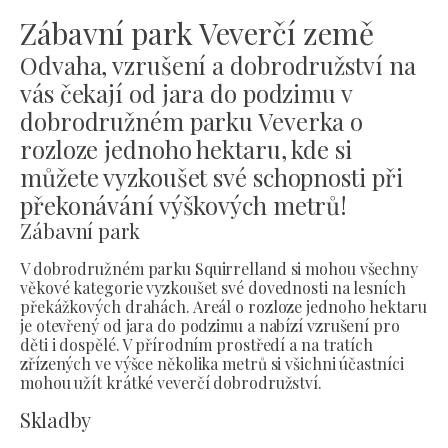
Zábavní park Veverčí země
Odvaha, vzrušení a dobrodružství na
vás čekají od jara do podzimu v
dobrodružném parku Veverka o
rozloze jednoho hektaru, kde si
můžete vyzkoušet své schopnosti při
překonávání výškových metrů!
Zábavní park
V dobrodružném parku Squirrelland si mohou všechny
věkové kategorie vyzkoušet své dovednosti na lesních
překážkových drahách. Areál o rozloze jednoho hektaru
je otevřený od jara do podzimu a nabízí vzrušení pro
děti i dospělé. V přírodním prostředí a na tratích
zřízených ve výšce několika metrů si všichni účastníci
mohou užít krátké veverčí dobrodružství.
Skladby