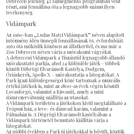
Debrecen jelenleg 42 fajmegmentő programban vesz
részt, ami fennállása óta a legnagyobb számú ilyen
tevékenység.
Vidámpark
Az 1960-ban „Ludas Matyi Vidámpark” néven alapított
intézmény idén ünnepli fennállásának 65. évfordulóját.
1961 óta működik közösen az állatkerttel, és ma már a
Zoo Debrecen néven várja a szórakozni vágyókat.
A debreceni Vidámpark a Tiszántúl legnagyobb állandó
szórakoztató parkja, ahol 24 különféle játék – többek
között Döbrögi Elvarázsolt Kastélya, Dodgem,
Óriáskerék, Apollo X – szórakoztatja a látogatókat. A
Park igazi különlegességei közé tartoznak a muzeális
értékű játékok is, mint az 1800-as évek végén készült
Lovasforgó, valamint a Kisvasút, amely a mini
dámrezervátumig szállítja az utasokat.
A Vidámpark területén a játékokon kívül megtalálható a
Trópusi ház, a teve- és dámvad karám, valamint a
Pálmaház is. A Dögrögi Elvarázsolt kastélyában a
Vidámpark történetét bemutató kiállítás várja a
látogatókat.
Az utóbbi években a Park új játékokkal is bővült, köztük