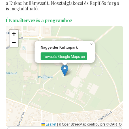
a Kukac hullámvasút, Nosztalgiakocsi és Repülős forgó
is megtalálható.
Útvonaltervezés a programhoz
+
−
×
Nagyerdei Kultúrpark
Tervezés Google Maps-en
Leaflet
|
© OpenStreetMap contributors © CARTO