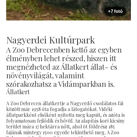
+7 fotó
Nagyerdei Kultúrpark
A Zoo Debrecenben kettő az egyben
élményben lehet részed, hiszen itt
megnézheted az Állatkert állat- és
növényvilágát, valamint
szórakozhatsz a Vidámparkban is.
Állatkert
A Zoo Debrecen állatkertje a Nagyerdő csodálatos fái
között már 1958 óta fogadja a látogatókat. Vidéki
állatparkként elsőként nyitotta meg kapuit, és azóta is
folyamatosan fejlődik és bővül. Az alapítás kori kicsiny
terület mára 17 hektárra nőtt, ahol öt földrész 185
fajának mintegy 1500 egyede tekinthető meg. A Zoo