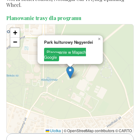
Wheel.
Planowanie trasy dla programu
+
×
−
Park kulturowy Nagyerdei
Planowanie w Mapach
Google
Ulotka
|
© OpenStreetMap contributors © CARTO