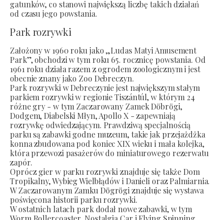
gatunków, co stanowi największą liczbę takich działań
od czasu jego powstania.
Park rozrywki
Założony w 1960 roku jako „Ludas Matyi Amusement
Park”, obchodzi w tym roku 65. rocznicę powstania. Od
1961 roku działa razem z ogrodem zoologicznym i jest
obecnie znany jako Zoo Debreczyn.
Park rozrywki w Debreczynie jest największym stałym
parkiem rozrywki w regionie Tiszántúl, w którym 24
różne gry - w tym Zaczarowany Zamek Döbrögi,
Dodgem, Diabelski Młyn, Apollo X - zapewniają
rozrywkę odwiedzającym. Prawdziwą specjalnością
parku są zabawki godne muzeum, takie jak przejażdżka
konna zbudowana pod koniec XIX wieku i mała kolejka,
która przewozi pasażerów do miniaturowego rezerwatu
zapór.
Oprócz gier w parku rozrywki znajduje się także Dom
Tropikalny, Wybieg Wielbłądów i Danieli oraz Palmiarnia.
W Zaczarowanym Zamku Dögrögi znajduje się wystawa
poświęcona historii parku rozrywki.
W ostatnich latach park dodał nowe zabawki, w tym
Worm Rollercoaster, Nostalgia Car i Flying Spinning