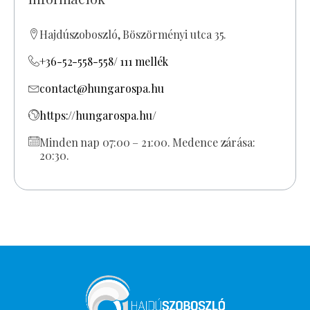
Hajdúszoboszló, Böszörményi utca 35.
+36-52-558-558/ 111 mellék
contact@hungarospa.hu
https://hungarospa.hu/
Minden nap 07:00 – 21:00. Medence zárása:
20:30.