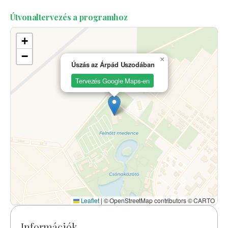
Útvonaltervezés a programhoz
+
−
×
Úszás az Árpád Uszodában
Tervezés Google Maps-en
Leaflet
|
© OpenStreetMap contributors © CARTO
Információk