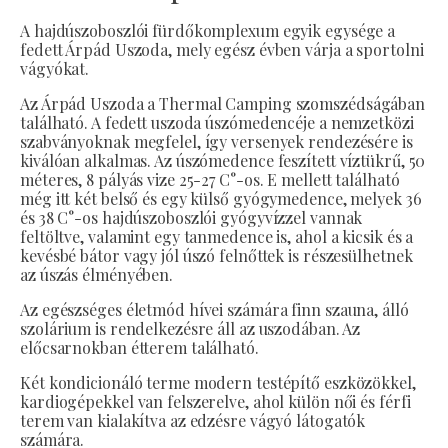
A hajdúszoboszlói fürdőkomplexum egyik egysége a
fedett Árpád Uszoda, mely egész évben várja a sportolni
vágyókat.
Az Árpád Uszoda a Thermal Camping szomszédságában
található. A fedett uszoda úszómedencéje a nemzetközi
szabványoknak megfelel, így versenyek rendezésére is
kiválóan alkalmas. Az úszómedence feszített víztükrű, 50
méteres, 8 pályás vize 25-27 C°-os. E mellett található
még itt két belső és egy külső gyógymedence, melyek 36
és 38 C°-os hajdúszoboszlói gyógyvízzel vannak
feltöltve, valamint egy tanmedence is, ahol a kicsik és a
kevésbé bátor vagy jól úszó felnőttek is részesülhetnek
az úszás élményében.
Az egészséges életmód hívei számára finn szauna, álló
szolárium is rendelkezésre áll az uszodában. Az
előcsarnokban étterem található.
Két kondicionáló terme modern testépítő eszközökkel,
kardiogépekkel van felszerelve, ahol külön női és férfi
terem van kialakítva az edzésre vágyó látogatók
számára.