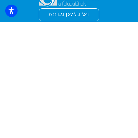
FOGLALJ SZÁLLÁST
Iratkozz fel a legfrissebb hírekért és
ajánlatokért!
*
Email cím
Név