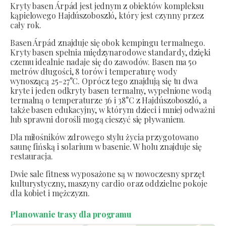
Kryty basen Árpád jest jednym z obiektów kompleksu
kąpielowego Hajdúszoboszló, który jest czynny przez
cały rok.
Basen Árpád znajduje się obok kempingu termalnego.
Kryty basen spełnia międzynarodowe standardy, dzięki
czemu idealnie nadaje się do zawodów. Basen ma 50
metrów długości, 8 torów i temperaturę wody
wynoszącą 25-27°C. Oprócz tego znajdują się tu dwa
kryte i jeden odkryty basen termalny, wypełnione wodą
termalną o temperaturze 36 i 38°C z Hajdúszoboszló, a
także basen edukacyjny, w którym dzieci i mniej odważni
lub sprawni dorośli mogą cieszyć się pływaniem.
Dla miłośników zdrowego stylu życia przygotowano
saunę fińską i solarium w basenie. W holu znajduje się
restauracja.
Dwie sale fitness wyposażone są w nowoczesny sprzęt
kulturystyczny, maszyny cardio oraz oddzielne pokoje
dla kobiet i mężczyzn.
Planowanie trasy dla programu