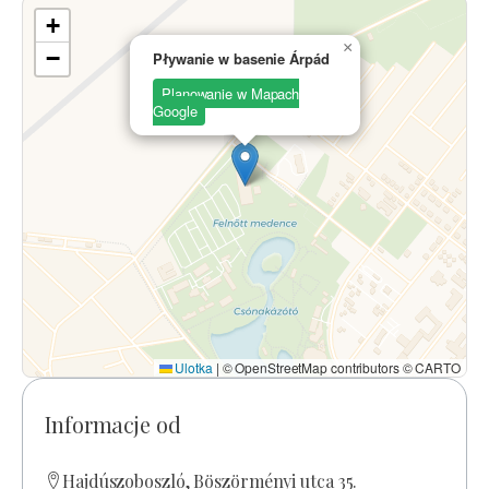
+
×
−
Pływanie w basenie Árpád
Planowanie w Mapach
Google
Ulotka
|
© OpenStreetMap contributors © CARTO
Informacje od
Hajdúszoboszló, Böszörményi utca 35.