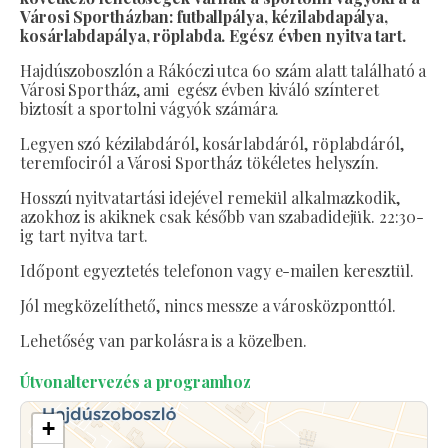
Városi Sportházban: futballpálya, kézilabdapálya,
kosárlabdapálya, röplabda. Egész évben nyitva tart.
Hajdúszoboszlón a Rákóczi utca 60 szám alatt található a
Városi Sportház, ami egész évben kiváló színteret
biztosít a sportolni vágyók számára.
Legyen szó kézilabdáról, kosárlabdáról, röplabdáról,
teremfociról a Városi Sportház tökéletes helyszín.
Hosszú nyitvatartási idejével remekül alkalmazkodik,
azokhoz is akiknek csak később van szabadidejük. 22:30-
ig tart nyitva tart.
Időpont egyeztetés telefonon vagy e-mailen keresztül.
Jól megközelíthető, nincs messze a városközponttól.
Lehetőség van parkolásra is a közelben.
Útvonaltervezés a programhoz
+