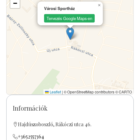
−
×
Városi Sportház
Tervezés Google Maps-en
Leaflet
|
© OpenStreetMap contributors © CARTO
Információk
Hajdúszoboszló, Rákóczi utca 46.
+3652557364