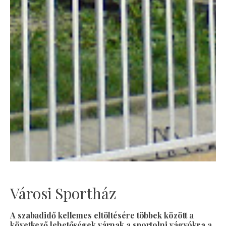
Városi Sportház
A szabadidő kellemes eltöltésére többek között a
következő lehetőségek várnak a sportolni vágyókra a