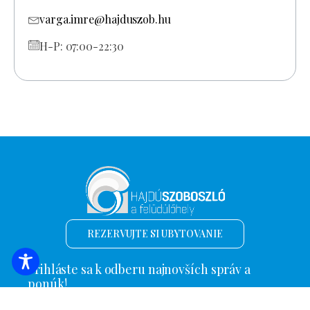
varga.imre@hajduszob.hu
H-P: 07:00-22:30
REZERVUJTE SI UBYTOVANIE
Prihláste sa k odberu najnovších správ a
ponúk!
E-mailová adresa