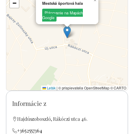
×
−
Mestská športová hala
Plánovanie na Mapách
Google
Leták
|
© prispievatelia OpenStreetMap © CARTO
Informácie z
Hajdúszoboszló, Rákóczi utca 46.
+3652557364