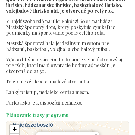
ihrisko, hádzanárske ihrisko, basketbalové ihrisko,
volejbalové ihrisko atď. Je otvorené po celý rok.
V Hajdúszoboszló na ulici Rákóczi 60 sa nachádza
Mestský športový dom, ktorý poskytuje vynikajúce
podmienky na športovanie počas celého roka.
Mestská športová hala je ideálnym miestom pre
hádzanú, basketbal, volejbal alebo halový futbal.
Vďaka dlhým otváracím hodinám je veľmi ústretový aj
pre tých, ktorí majú otváracie hodiny až neskôr. Je
otvorená do 22:30.
Telefonické alebo e-mailové stretnutia.
Ľahký prístup, neďaleko centra mesta.
Parkovisko je k dispozícii neďaleko.
Plánovanie trasy programu
+