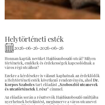
Helytörténeti esték
2026-06-26
-
2026-06-26
Honnan kapták nevüket Hajdúszoboszló utcái? Milyen
történetek, emlékek és érdekességek kapcsolódnak a
város régi utcáihoz?
Ezekre a kérdésekre is választ kaphatnak az érdeklődők
a Helytörténeti esték következő rendezvényén, ahol
Dr.
Korpos Szabolcs
tart előadást
„Szoboszlói utcanevek
és utcatörténetek I. rész”
címmel.
Az előadás során a résztvevők Hajdúszoboszló múltjába
nyerhetnek betekintést, megismerve a város utcanevei