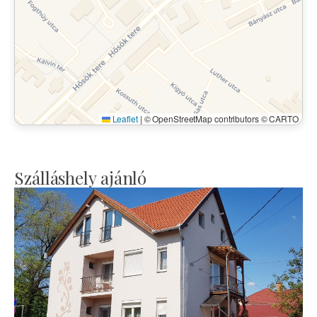
Leaflet
|
© OpenStreetMap contributors © CARTO
Szálláshely ajánló