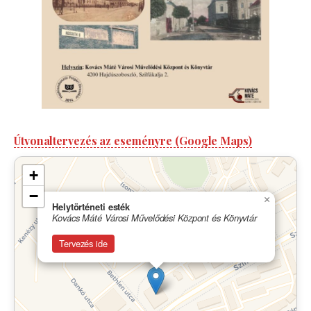
Útvonaltervezés az eseményre (Google Maps)
+
−
×
Helytörténeti esték
Kovács Máté Városi Művelődési Központ és Könyvtár
Tervezés ide