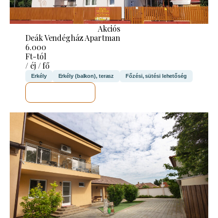
Akciós
Deák Vendégház Apartman
6.000
Ft-tól
/ éj / fő
Erkély
Erkély (balkon), terasz
Főzési, sütési lehetőség
MEGNÉZEM