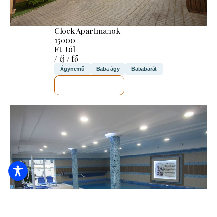
Clock Apartmanok
15000
Ft-tól
/ éj / fő
Ágynemű
Baba ágy
Bababarát
MEGNÉZEM