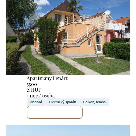
Apartmány Lénárt
5500
Z HUF
/ noc / osoba
Nádobí
Elektrický sporák
Balkon, terasa
ZKONTROLUJI TO