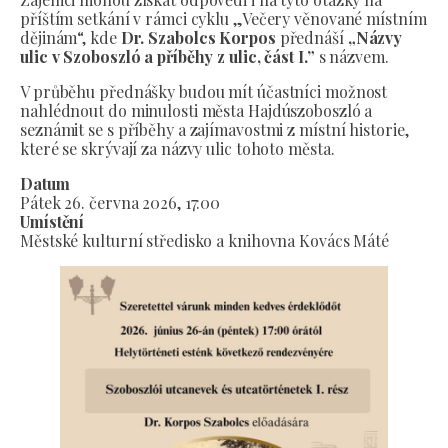
příštím setkání v rámci cyklu „Večery věnované místním
dějinám“, kde
Dr. Szabolcs Korpos
přednáší
„Názvy
ulic v Szoboszló a příběhy z ulic, část I.”
s názvem.
V průběhu přednášky budou mít účastníci možnost
nahlédnout do minulosti města Hajdúszoboszló a
seznámit se s příběhy a zajímavostmi z místní historie,
které se skrývají za názvy ulic tohoto města.
Datum
Pátek 26. června 2026, 17:00
Umístění
Městské kulturní středisko a knihovna Kovács Máté