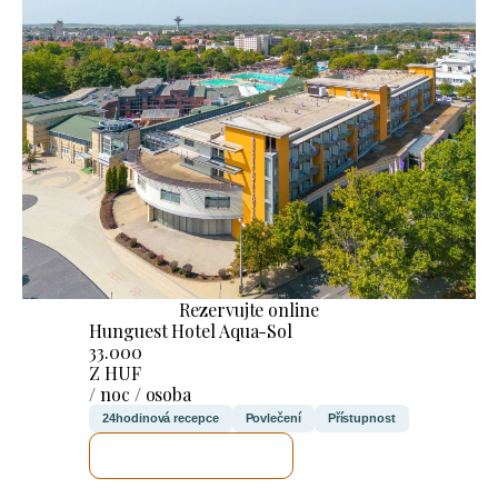
Rezervujte online
Hunguest Hotel Aqua-Sol
33.000
Z HUF
/ noc / osoba
24hodinová recepce
Povlečení
Přístupnost
ZKONTROLUJI TO