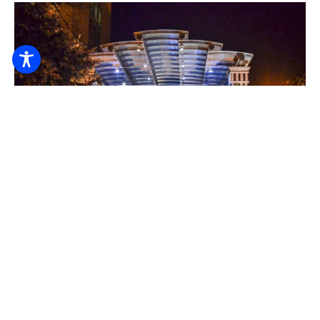
Rezervujte online
Hotel Barátság
23.000
Z HUF
/ noc / osoba
24hodinová recepce
Přístupnost
Dětská postel