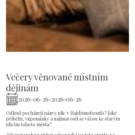
Večery věnované místním
dějinám
2026-06-26
-
2026-06-26
Odkud pocházejí názvy ulic v Hajdúszoboszló? Jaké
příběhy, vzpomínky a zajímavosti se vážou ke starým
ulicím tohoto města?
Zájemci mohou získat odpovědi i na tyto otázky na