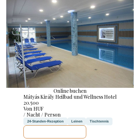
Online buchen
Mátyás Király Heilbad und Wellness Hotel
20.500
Von HUF
/ Nacht / Person
24-Stunden-Rezeption
Leinen
Tischtennis
ICH WERDE PRÜFEN