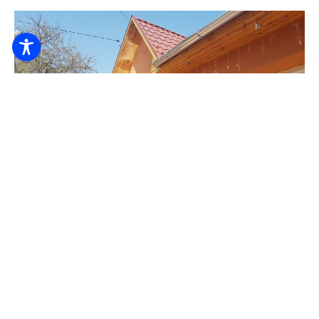
Maria Wohnung
7.000
Von HUF
/ Nacht / Person
Leinen
Babyfreundlich
Kinderstuhl, Hochstuhl
ICH WERDE PRÜFEN