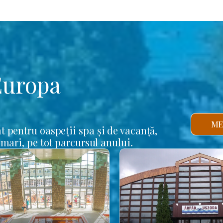
Europa
ME
t pentru oaspeții spa și de vacanță,
 mari, pe tot parcursul anului.