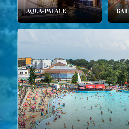
AQUA-PALACE
BAI