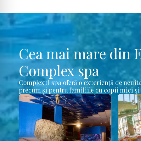
Cea mai mare din 
Complex spa
Complexul spa oferă o experiență de neuita
precum și pentru familiile cu copii mici și