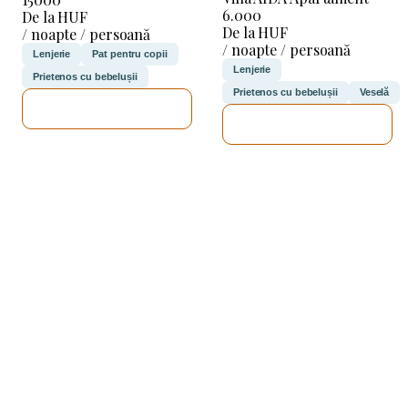
6.000
De la HUF
De la HUF
/ noapte / persoană
/ noapte / persoană
Lenjerie
Pat pentru copii
Lenjerie
Prietenos cu bebelușii
Prietenos cu bebelușii
Veselă
VOI VERIFICA
VOI VERIFICA