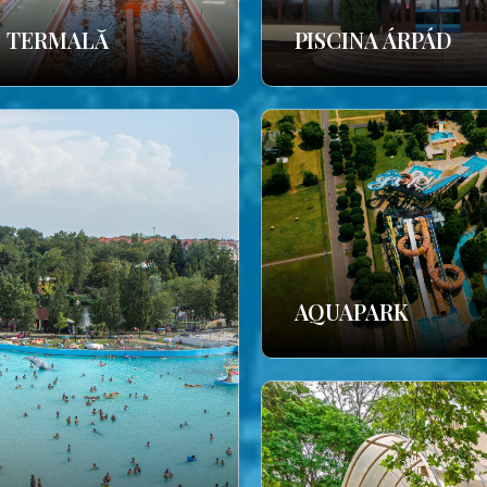
E TERMALĂ
PISCINA ÁRPÁD
AQUAPARK