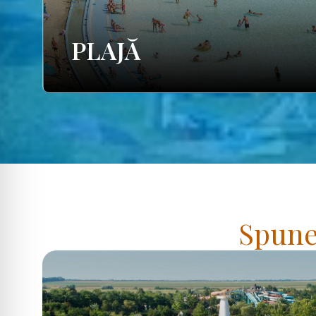
PLAJĂ
Spuneț