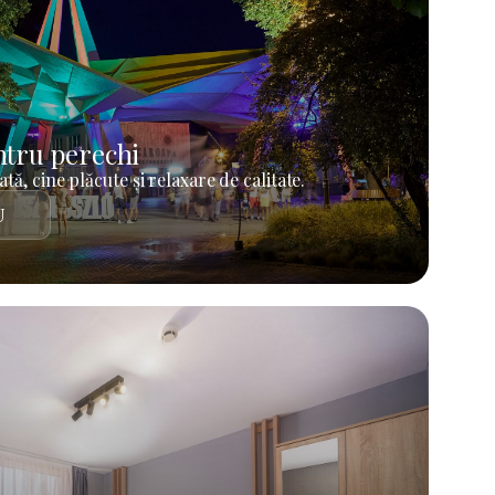
tru perechi
tă, cine plăcute și relaxare de calitate.
U