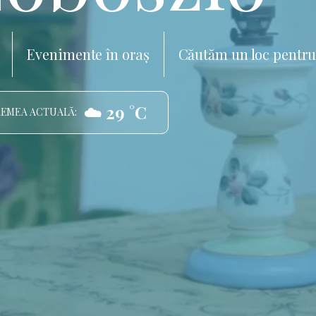
Evenimente în oraș
Căutăm un loc pentru
☁️ 29 °C
EMEA ACTUALĂ: