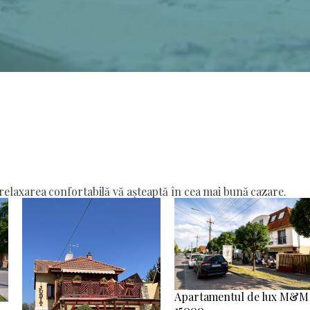
elaxarea confortabilă vă așteaptă în cea mai bună cazare.
Apartamentul de lux M&M
15000