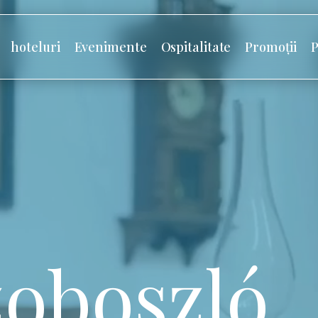
hoteluri
Evenimente
Ospitalitate
Promoții
P
oboszló