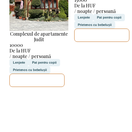
De la HUF
/ noapte / persoană
Lenjerie
Pat pentru copii
Prietenos cu bebelușii
Complexul de apartamente
VOI VERIFICA
Judit
10000
De la HUF
/ noapte / persoană
Lenjerie
Pat pentru copii
Prietenos cu bebelușii
VOI VERIFICA