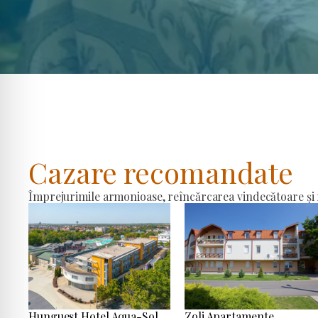
Cazare recomandate
Împrejurimile armonioase, reîncărcarea vindecătoare și r
Hunguest Hotel Aqua-Sol
Zoli Apartamente