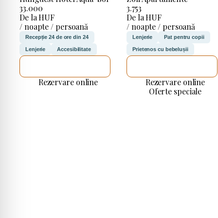
33.000
3.753
De la HUF
De la HUF
/ noapte / persoană
/ noapte / persoană
Recepție 24 de ore din 24
Lenjerie
Pat pentru copii
Lenjerie
Accesibilitate
Prietenos cu bebelușii
VOI VERIFICA
VOI VERIFICA
Rezervare online
Rezervare online
Oferte speciale