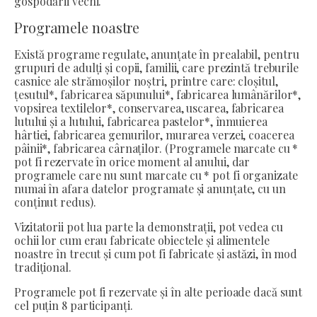
gospodării vechi.
Programele noastre
Există programe regulate, anunțate în prealabil, pentru
grupuri de adulți și copii, familii, care prezintă treburile
casnice ale strămoșilor noștri, printre care: cloșitul,
țesutul*, fabricarea săpunului*, fabricarea lumânărilor*,
vopsirea textilelor*, conservarea, uscarea, fabricarea
lutului și a lutului, fabricarea pastelor*, înmuierea
hârtiei, fabricarea gemurilor, murarea verzei, coacerea
pâinii*, fabricarea cârnaților. (Programele marcate cu *
pot fi rezervate în orice moment al anului, dar
programele care nu sunt marcate cu * pot fi organizate
numai în afara datelor programate și anunțate, cu un
conținut redus).
Vizitatorii pot lua parte la demonstrații, pot vedea cu
ochii lor cum erau fabricate obiectele și alimentele
noastre în trecut și cum pot fi fabricate și astăzi, în mod
tradițional.
Programele pot fi rezervate și în alte perioade dacă sunt
cel puțin 8 participanți.