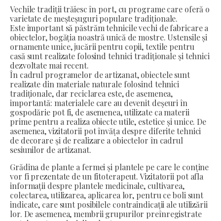
Vechile tradiții trăiesc în port, cu programe care oferă o
varietate de meșteșuguri populare tradiționale.
Este important să păstrăm tehnicile vechi de fabricare a
obiectelor, bogăția noastră unică de mostre. Ustensile și
ornamente unice, jucării pentru copii, textile pentru
casă sunt realizate folosind tehnici tradiționale și tehnici
dezvoltate mai recent.
În cadrul programelor de artizanat, obiectele sunt
realizate din materiale naturale folosind tehnici
tradiționale, dar reciclarea este, de asemenea,
importantă: materialele care au devenit deșeuri în
gospodărie pot fi, de asemenea, utilizate ca materii
prime pentru a realiza obiecte utile, estetice și unice. De
asemenea, vizitatorii pot învăța despre diferite tehnici
de decorare și de realizare a obiectelor în cadrul
sesiunilor de artizanat.
Grădina de plante a fermei și plantele pe care le conține
vor fi prezentate de un fitoterapeut. Vizitatorii pot afla
informații despre plantele medicinale, cultivarea,
colectarea, utilizarea, aplicarea lor, pentru ce boli sunt
indicate, care sunt posibilele contraindicații ale utilizării
lor. De asemenea, membrii grupurilor preînregistrate