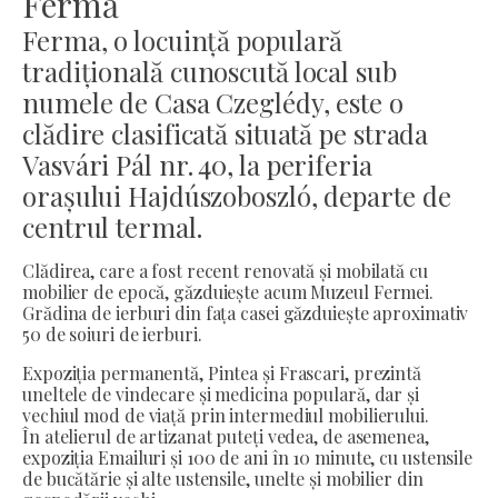
Fermă
Ferma, o locuință populară
tradițională cunoscută local sub
numele de Casa Czeglédy, este o
clădire clasificată situată pe strada
Vasvári Pál nr. 40, la periferia
orașului Hajdúszoboszló, departe de
centrul termal.
Clădirea, care a fost recent renovată și mobilată cu
mobilier de epocă, găzduiește acum Muzeul Fermei.
Grădina de ierburi din fața casei găzduiește aproximativ
50 de soiuri de ierburi.
Expoziția permanentă, Pintea și Frascari, prezintă
uneltele de vindecare și medicina populară, dar și
vechiul mod de viață prin intermediul mobilierului.
În atelierul de artizanat puteți vedea, de asemenea,
expoziția Emailuri și 100 de ani în 10 minute, cu ustensile
de bucătărie și alte ustensile, unelte și mobilier din