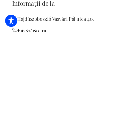
Informații de la
Hajdúszoboszló Vasvári Pál utca 40.
+36 52/359-119
gazdahaz.hajduszoboszlo@gmail.com
Închis pentru renovare! În prezent, casa poate
fi văzută doar din exterior, din stradă.
Adulți 1100.-Ft Copii până la 3 ani gratuit pentru
membrii asociației TKM 50% reducere 10%
reducere cu cupon szállás.hu