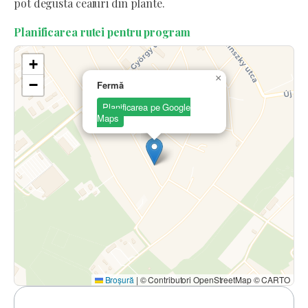
pot degusta ceaiuri din plante.
Planificarea rutei pentru program
+
×
−
Fermă
Planificarea pe Google
Maps
Broșură
|
© Contributori OpenStreetMap © CARTO