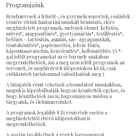
Programjaink
Rendszeresek a felnőtt-, és gyermekcsoportok, családok
részére eleink háztartási munkáit bemutató, előre
meghirdetett programok, melynek elemei: keltetés,
szövés*, szappanfőzés*, gyertyamártás*, textilfestés*,
befőzés – tartósítás, aszalás, sár- agyagmunkák,
tésztakészítés*, papírmerítés, lekvár főzés,
káposztasavanyítás, kenyérsütés*, kolbásztöltés. (A *-
gal jelölt programokat az év bármely szakában
megrendelhetőek, ám a meg nem jelölt programok az
tervezett, és meghirdetett időpontokon kívül, csak
csökkentett tartalommal valósíthatóak meg.)
A látogatók részt vehetnek a bemutatott munkákban,
maguk is kipróbálhatják hogyan készítették egykor, és
hogy készíthetőek ma is, hagyományos módon a
tárgyaink, és élelmiszereinket.
A programok legalább 8 fő részvétele esetén a
meghirdetettől eltérő időpontokban is
megrendelhetőek.
A portán tovább élnek a régiek hagyományai,