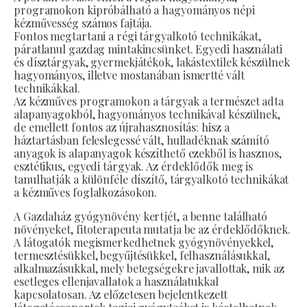
programokon kipróbálható a hagyományos népi
kézművesség számos fajtája.
Fontos megtartani a régi tárgyalkotó technikákat,
páratlanul gazdag mintakincsünket. Egyedi használati
és dísztárgyak, gyermekjátékok, lakástextilek készülnek
hagyományos, illetve mostanában ismertté vált
technikákkal.
Az kézműves programokon a tárgyak a természet adta
alapanyagokból, hagyományos technikával készülnek,
de emellett fontos az újrahasznosítás: hisz a
háztartásban feleslegessé vált, hulladéknak számító
anyagok is alapanyagok készíthető ezekből is hasznos,
esztétikus, egyedi tárgyak. Az érdeklődők meg is
tanulhatják a különféle díszítő, tárgyalkotó technikákat
a kézműves foglalkozásokon.
A Gazdaház gyógynövény kertjét, a benne található
növényeket, fitoterapeuta mutatja be az érdeklődőknek.
A látogatók megismerkedhetnek gyógynövényekkel,
termesztésükkel, begyűjtésükkel, felhasználásukkal,
alkalmazásukkal, mely betegségekre javallottak, mik az
esetleges ellenjavallatok a használatukkal
kapcsolatosan. Az előzetesen bejelentkezett