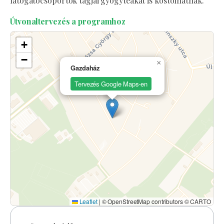
látogatócsoportok tagjai gyógyteákat is kóstolhatnak.
Útvonaltervezés a programhoz
+
−
×
Gazdaház
Tervezés Google Maps-en
Leaflet
|
© OpenStreetMap contributors © CARTO