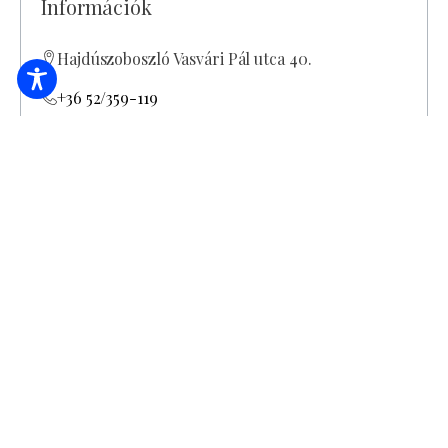
Információk
Hajdúszoboszló Vasvári Pál utca 40.
+36 52/359-119
gazdahaz.hajduszoboszlo@gmail.com
Átalakítás miatt zárva! Jelenleg a ház csak
kívülről, az utcáról tekinthető meg.
Felnőtt 1100.-Ft Gyerekek 3 éves korig
ingyenesen látogathatják TKM egyesület
tagjainak 50% kedvezmény A szállás.hu
kuponjával 10% kedvezmény