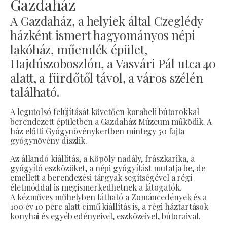
Gazdaház
A Gazdaház, a helyiek által Czeglédy
házként ismert hagyományos népi
lakóház, műemlék épület,
Hajdúszoboszlón, a Vasvári Pál utca 40
alatt, a fürdőtől távol, a város szélén
található.
A legutolsó felújítását követően korabeli bútorokkal
berendezett épületben a Gazdaház Múzeum működik. A
ház előtti Gyógynövénykertben mintegy 50 fajta
gyógynövény díszlik.
Az állandó kiállítás, a Köpöly nadály, frászkarika, a
gyógyító eszközöket, a népi gyógyítást mutatja be, de
emellett a berendezési tárgyak segítségével a régi
életmóddal is megismerkedhetnek a látogatók.
A kézműves műhelyben látható a Zománcedények és a
100 év 10 perc alatt című kiállítás is, a régi háztartások
konyhai és egyéb edényeivel, eszközeivel, bútoraival.