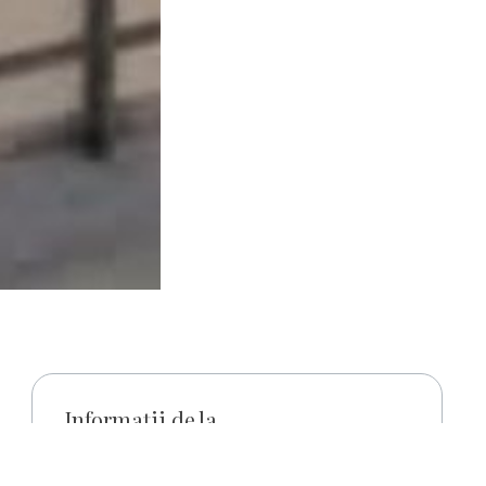
Informații de la
Hajdúszoboszló, Hősök tere 18