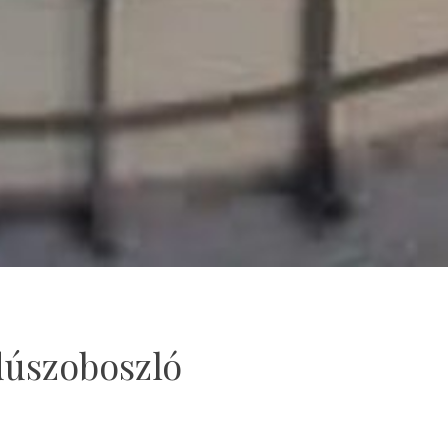
jdúszoboszló
torii interesați în Hajdúszoboszló, lângă
ând cu 28 noiembrie 2025!