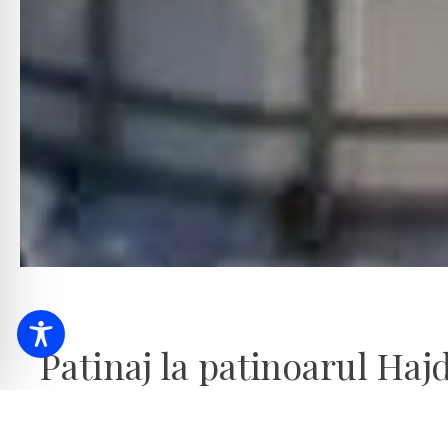
Patinaj la patinoarul Ha
Patinoarul Advent îi așteaptă pe vizita
Centrul de evenimente Bocskai, încep