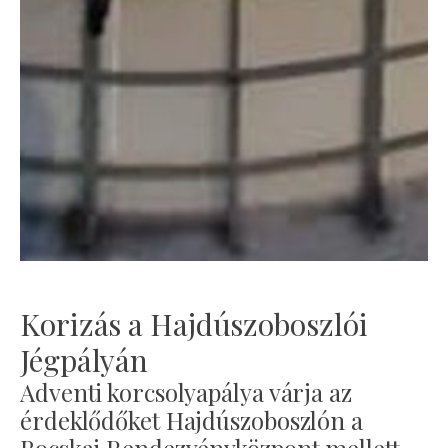
Korizás a Hajdúszoboszlói
Jégpályán
Adventi korcsolyapálya várja az
érdeklődőket Hajdúszoboszlón a
Bocskai Rendezvényközpont mellett