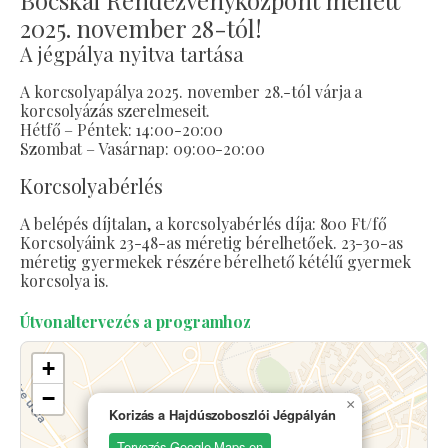
2025. november 28-tól!
A jégpálya nyitva tartása
A korcsolyapálya 2025. november 28.-tól várja a
korcsolyázás szerelmeseit.
Hétfő – Péntek: 14:00-20:00
Szombat – Vasárnap: 09:00-20:00
Korcsolyabérlés
A belépés díjtalan, a korcsolyabérlés díja: 800 Ft/fő
Korcsolyáink 23-48-as méretig bérelhetőek. 23-30-as
méretig gyermekek részére bérelhető kétélű gyermek
korcsolya is.
Útvonaltervezés a programhoz
+
−
×
Korizás a Hajdúszoboszlói Jégpályán
Tervezés Google Maps-en