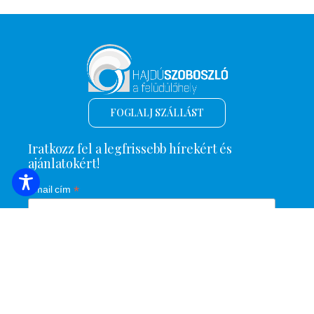
FOGLALJ SZÁLLÁST
Iratkozz fel a legfrissebb hírekért és
ajánlatokért!
*
Email cím
Név