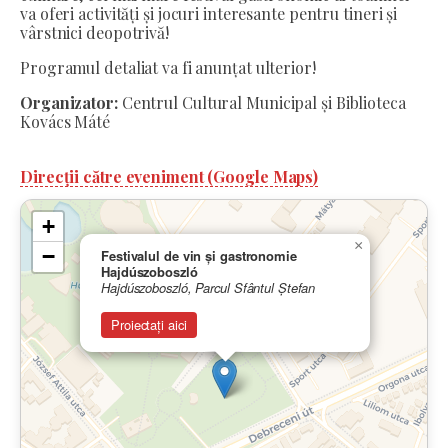
va oferi activități și jocuri interesante pentru tineri și
vârstnici deopotrivă!
Programul detaliat va fi anunțat ulterior!
Organizator:
Centrul Cultural Municipal și Biblioteca
Kovács Máté
Direcții către eveniment (Google Maps)
+
×
−
Festivalul de vin și gastronomie
Hajdúszoboszló
Hajdúszoboszló, Parcul Sfântul Ștefan
Proiectați aici