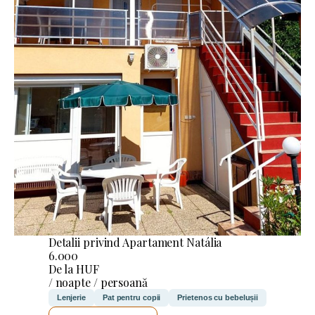
Detalii privind Apartament Natália
6.000
De la HUF
/ noapte / persoană
Lenjerie
Pat pentru copii
Prietenos cu bebelușii