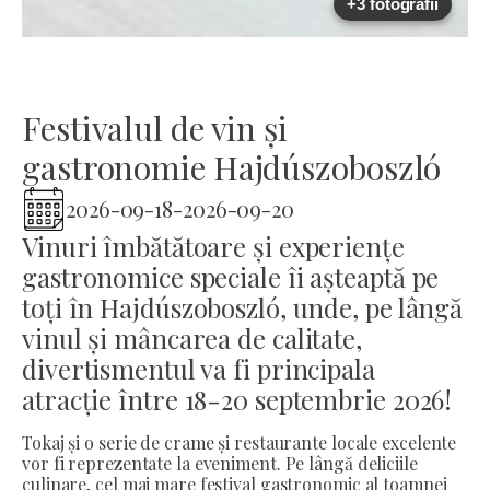
+3 fotografii
Festivalul de vin și
gastronomie Hajdúszoboszló
2026-09-18
-
2026-09-20
Vinuri îmbătătoare și experiențe
gastronomice speciale îi așteaptă pe
toți în Hajdúszoboszló, unde, pe lângă
vinul și mâncarea de calitate,
divertismentul va fi principala
atracție între 18-20 septembrie 2026!
Tokaj și o serie de crame și restaurante locale excelente
vor fi reprezentate la eveniment. Pe lângă deliciile
culinare, cel mai mare festival gastronomic al toamnei