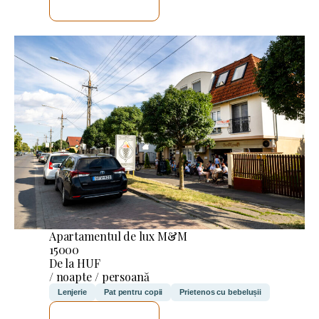
VOI VERIFICA
Apartamentul de lux M&M
15000
De la HUF
/ noapte / persoană
Lenjerie
Pat pentru copii
Prietenos cu bebelușii
VOI VERIFICA