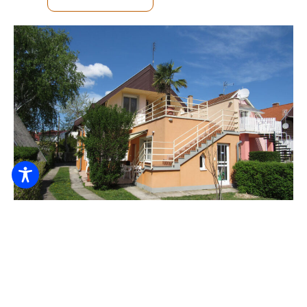
Lénárt Apartamente
5500
De la HUF
/ noapte / persoană
Veselă
Aragaz electric
Balcon, terasă