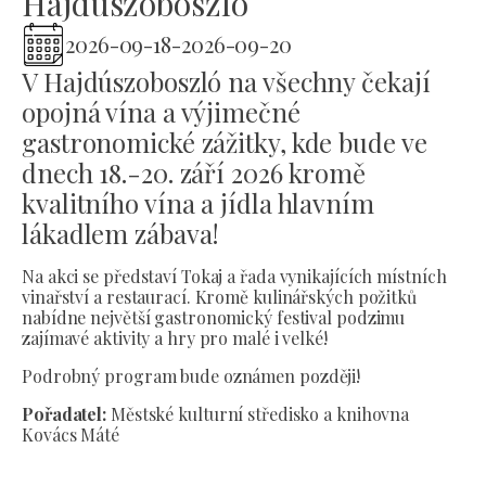
Hajdúszoboszló
2026-09-18
-
2026-09-20
V Hajdúszoboszló na všechny čekají
opojná vína a výjimečné
gastronomické zážitky, kde bude ve
dnech 18.-20. září 2026 kromě
kvalitního vína a jídla hlavním
lákadlem zábava!
Na akci se představí Tokaj a řada vynikajících místních
vinařství a restaurací. Kromě kulinářských požitků
nabídne největší gastronomický festival podzimu
zajímavé aktivity a hry pro malé i velké!
Podrobný program bude oznámen později!
Pořadatel:
Městské kulturní středisko a knihovna
Kovács Máté