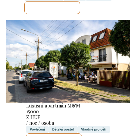
ZKONTROLUJI TO
Luxusní apartmán M&M
15000
Z HUF
/ noc / osoba
Povlečení
Dětská postel
Vhodné pro děti