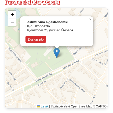
Trasy na akci (Mapy Google)
+
×
−
Festival vína a gastronomie
Hajdúszoboszló
Hajdúszoboszló, park sv. Štěpána
Design zde
Leták
|
© přispěvatelé OpenStreetMap © CARTO