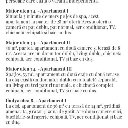
persoane care caută o vacanță independentă.
Major utca 34. - Apartament I
Situat la 3 minute de mers pe jos de spa, acest
apartament la parter de 28 m² oferă. Acesta oferă o
cameră cu pat dublu, pat normal, aer condiționat, TV,
chicinetă echipată și baie cu duș.
Major utca 34. - Apartament II
36 m², parter, apartament cu două camere și terasă de 8
m². Acesta are un dormitor dublu, living dublu, chicinetă
echipată, aer condiționat, TV și baie cu duș.
Major utca 34. - Apartament III
Spațios, 53 m², apartament cu două etaje cu două terase.
La etaj există un dormitor dublu cu o toaletă separată,
un living cu trei paturi normale, o chicinetă complet
echipată, aer condiționat, TV și o baie cu duș.
Ibolya utca 8. - Apartament I
La etaj, apartament de 36 m² cu terasă de 14 m², grădină
amenajată, grătar și zonă de gătit. Are două camere mici,
bucătărie-sufragerie echipată, TV, aer condiționat și baie
cu duș.