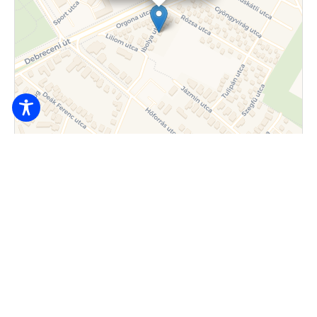
Broșură
|
© Contributori OpenStreetMap © CARTO
5500
Ft / persoană / de la noapte
Hajdúszoboszló, Ibolya utca 8.
+36 (30) 218-1307
lenartapartman539@gmail.com