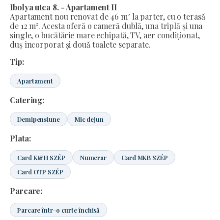
Ibolya utca 8. - Apartament II
Apartament nou renovat de 46 m² la parter, cu o terasă
de 12 m². Acesta oferă o cameră dublă, una triplă și una
single, o bucătărie mare echipată, TV, aer condiționat,
duș încorporat și două toalete separate.
Tip:
Apartament
Catering:
Demipensiune
Mic dejun
Plata:
Card K&H SZÉP
Numerar
Card MKB SZÉP
Card OTP SZÉP
Parcare:
Parcare într-o curte închisă