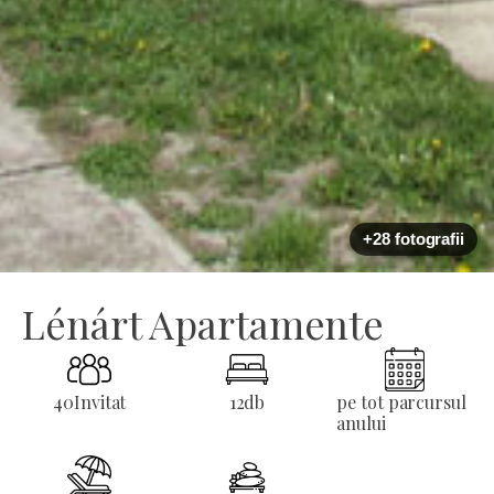
+28 fotografii
Lénárt Apartamente
40
Invitat
12
db
pe tot parcursul
anului