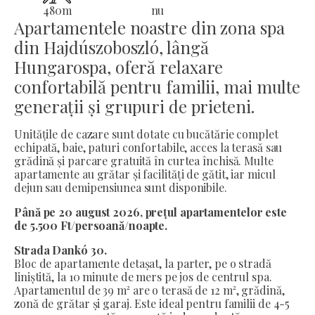
480
m
nu
Apartamentele noastre din zona spa
din Hajdúszoboszló, lângă
Hungarospa, oferă relaxare
confortabilă pentru familii, mai multe
generații și grupuri de prieteni.
Unitățile de cazare sunt dotate cu bucătărie complet
echipată, baie, paturi confortabile, acces la terasă sau
grădină și parcare gratuită în curtea închisă. Multe
apartamente au grătar și facilități de gătit, iar micul
dejun sau demipensiunea sunt disponibile.
Până pe 20 august 2026, prețul apartamentelor este
de 5.500 Ft/persoană/noapte.
Strada Dankó 30.
Bloc de apartamente detașat, la parter, pe o stradă
liniștită, la 10 minute de mers pe jos de centrul spa.
Apartamentul de 39 m² are o terasă de 12 m², grădină,
zonă de grătar și garaj. Este ideal pentru familii de 4-5