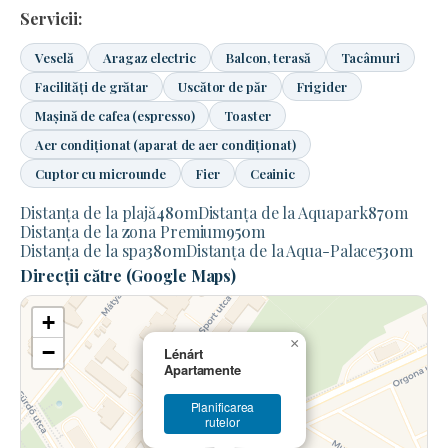
Servicii:
Veselă
Aragaz electric
Balcon, terasă
Tacâmuri
Facilități de grătar
Uscător de păr
Frigider
Mașină de cafea (espresso)
Toaster
Aer condiționat (aparat de aer condiționat)
Cuptor cu microunde
Fier
Ceainic
Distanța de la plajă
480
m
Distanța de la Aquapark
870
m
Distanța de la zona Premium
950
m
Distanța de la spa
380
m
Distanța de la Aqua-Palace
530
m
Direcții către (Google Maps)
+
×
−
Lénárt
Apartamente
Planificarea
rutelor