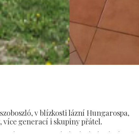
zoboszló, v blízkosti lázní Hungarospa,
více generací i skupiny přátel.
ostele, vstup na terasu nebo do zahrady a bezplatné uzavřen