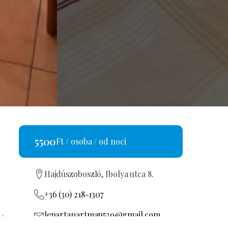
5500
Ft / osoba / od noci
Hajdúszoboszló, Ibolya utca 8.
+36 (30) 218-1307
lenartapartman539@gmail.com
é