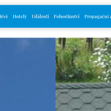
těvě
Hotely
Události
Pohostinství
Propagační 