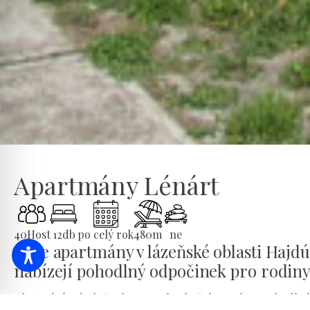
Apartmány Lénárt
40
Host
12
db
po celý rok
480
m
ne
Naše apartmány v lázeňské oblasti Hajdús
nabízejí pohodlný odpočinek pro rodiny, 
Ubytování má plně vybavenou kuchyň, koupelnu, pohodlné p