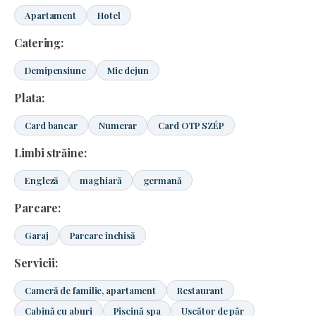
Apartament
Hotel
Catering:
Demipensiune
Mic dejun
Plata:
Card bancar
Numerar
Card OTP SZÉP
Limbi străine:
Engleză
maghiară
germană
Parcare:
Garaj
Parcare închisă
Servicii:
Cameră de familie, apartament
Restaurant
Cabină cu aburi
Piscină spa
Uscător de păr