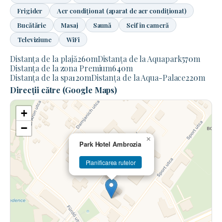
Frigider
Aer condiționat (aparat de aer condiționat)
Bucătărie
Masaj
Saună
Seif în cameră
Televiziune
WiFi
Distanța de la plajă
260
m
Distanța de la Aquapark
570
m
Distanța de la zona Premium
640
m
Distanța de la spa
120
m
Distanța de la Aqua-Palace
220
m
Direcții către (Google Maps)
+
−
×
Park Hotel Ambrozia
Planificarea rutelor