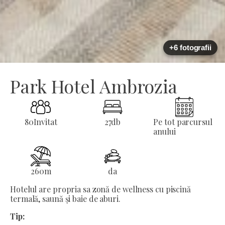
+6 fotografii
Park Hotel Ambrozia
80
Invitat
27
db
Pe tot parcursul
anului
260
m
da
Hotelul are propria sa zonă de wellness cu piscină
termală, saună și baie de aburi.
Tip: