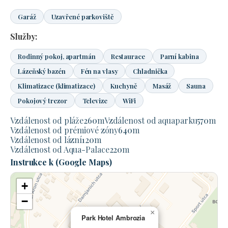
Garáž
Uzavřené parkoviště
Služby:
Rodinný pokoj, apartmán
Restaurace
Parní kabina
Lázeňský bazén
Fén na vlasy
Chladnička
Klimatizace (klimatizace)
Kuchyně
Masáž
Sauna
Pokojový trezor
Televize
WiFi
Vzdálenost od pláže
260
m
Vzdálenost od aquaparku
570
m
Vzdálenost od prémiové zóny
640
m
Vzdálenost od lázní
120
m
Vzdálenost od Aqua-Palace
220
m
Instrukce k (Google Maps)
+
−
×
Park Hotel Ambrozia