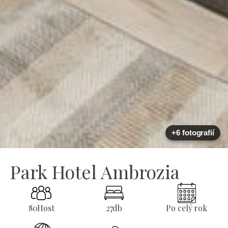
+6 fotografií
Park Hotel Ambrozia
80
Host
27
db
Po celý rok