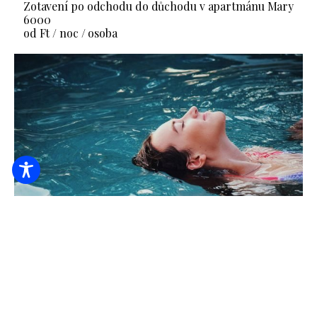
Zotavení po odchodu do důchodu v apartmánu Mary
6000
od Ft / noc / osoba
3denní výlet
22500
od Ft / noc / osoba