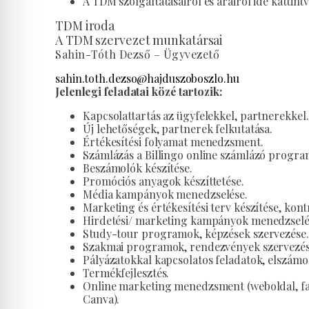
A TDM szolgáltatásairól és árairól ide kattint
TDM iroda
A TDM szervezet munkatársai
Sahin-Tóth Dezső – Ügyvezető
sahin.toth.dezso@hajduszoboszlo.hu
Jelenlegi feladatai közé tartozik:
Kapcsolattartás az ügyfelekkel, partnerekkel.
Új lehetőségek, partnerek felkutatása.
Értékesítési folyamat menedzsment.
Számlázás a Billingo online számlázó program
Beszámolók készítése.
Promóciós anyagok készíttetése.
Média kampányok menedzselése.
Marketing és értékesítési terv készítése, kontr
Hirdetési/ marketing kampányok menedzselé
Study-tour programok, képzések szervezése.
Szakmai programok, rendezvények szervezés
Pályázatokkal kapcsolatos feladatok, elszámo
Termékfejlesztés.
Online marketing menedzsment (weboldal, fa
Canva).