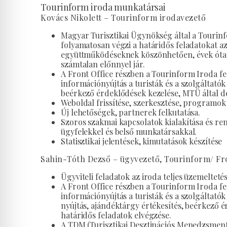
Tourinform iroda munkatársai
Kovács Nikolett – Tourinform irodavezető
Magyar Turisztikai Ügynökség által a Tourin
folyamatosan végzi a határidős feladatokat az
együttműködéseknek köszönhetően, évek óta é
számtalan előnnyel jár.
A Front Office részben a Tourinform Iroda fel
információnyújtás a turisták és a szolgáltató
beérkező érdeklődések kezelése, MTÜ által de
Weboldal frissítése, szerkesztése, programok 
Új lehetőségek, partnerek felkutatása.
Szoros szakmai kapcsolatok kialakítása és re
ügyfelekkel és belső munkatársakkal.
Statisztikai jelentések, kimutatások készítése
Sahin-Tóth Dezső – ügyvezető, Tourinform/ Fro
Ügyviteli feladatok az iroda teljes üzemeltet
A Front Office részben a Tourinform Iroda fel
információnyújtás a turisták és a szolgáltató
nyújtás, ajándéktárgy értékesítés, beérkező é
határidős feladatok elvégzése.
A TDM (Turisztikai Desztinációs Menedzsment)