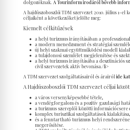
dolgozóknak.
A Tourinform irodáról bővebb inform
A hajdúszoboszlói TDM szervezet 2010. július 1-el
céljaiként a következőket jelölte meg:
Kiemelt célkitűzések
a helyi turizmus irányításában a professziona
a modern menedzsment és stratégiai szemlélet
új helyi szakmai együttműködési modell kialak
a tulajdonosi szemlélet megjelenítése és sze
a helyi turizmus irányításába a desztinációs s
civil szervezetek aktív bevonása./li>
A TDM szervezet szolgáltatásairól és árairól
ide kat
A Hajdúszoboszlói TDM szervezet céljai közöt
a város versenyképesebbé tétele,
a vendégforgalom és a pozitív gazdasági hatá
a turizmus szereplői közötti információcsere 
komplex turisztikai szolgáltatások kialakítá
és a fenntartható turizmus helyi rendszeréne
megerősítése.