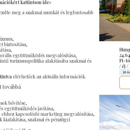
ációkért kattintson ide»
 kezdte meg a szakmai munkát és legfontosabb
lizmus,
 biztosítása,
Hung
ítása,
24.6
ktorális együttműködés megvalósítása,
Ft-tó
zintű turizmuspolitika alakításába szakmai és
/ éj /
24 ó
tintva
elérhetőek az aktuális információk.
t továbbá
sok bővítése,
és együttműködés javítása,
sa, ehhez kapcsolódó marketing megvalósítása,
k kialakítása, szakmai és pénzügyi