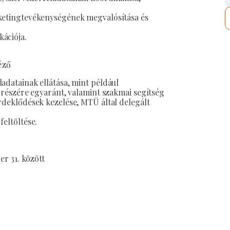
rketingtevékenységének megvalósítása és
ációja.
éző
adatainak ellátása, mint például
k részére egyaránt, valamint szakmai segítség
rdeklődések kezelése, MTÜ által delegált
feltöltése.
er 31. között