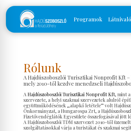
Programok
Látnival
Rólunk
A Hajdúszoboszlói Turisztikai Nonprofit Kft 
mely 2010-től kezdve menedzseli Hajdúszobos
A
Hajdúszoboszlói Turisztikai Nonprofit Kft
, mint 
szervezete, a helyi szakmai szervezetek alulról ép
együttműködésének „alapkő letétele” volt Hajdúsz
Önkormányzat, a Hungarospa Zrt, a Hajdúszoboszló
Fizetővendéglátók Egyesülete összefogásával jött lé
A Hajdúszoboszlói TDM szervezet 2010-től üzemelte
szolgáltatásokkal várja a turistákat és szakmai segi