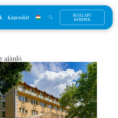
SZÁLLÁST
k
Kapcsolat
KERESEK
y ajánló