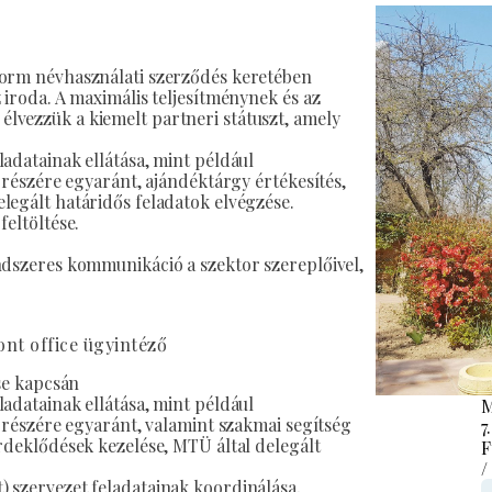
form névhasználati szerződés keretében
 iroda. A maximális teljesítménynek és az
lvezzük a kiemelt partneri státuszt, amely
adatainak ellátása, mint például
k részére egyaránt, ajándéktárgy értékesítés,
legált határidős feladatok elvégzése.
feltöltése.
ndszeres kommunikáció a szektor szereplőivel,
nt office ügyintéző
ése kapcsán
adatainak ellátása, mint például
M
k részére egyaránt, valamint szakmai segítség
7
rdeklődések kezelése, MTÜ által delegált
F
/
 szervezet feladatainak koordinálása,