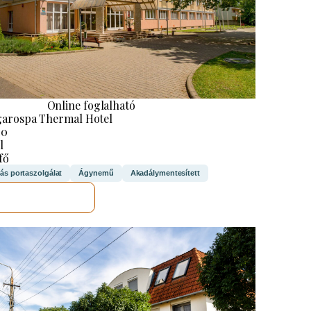
Online foglalható
arospa Thermal Hotel
40
l
 fő
rás portaszolgálat
Ágynemű
Akadálymentesített
MEGNÉZEM