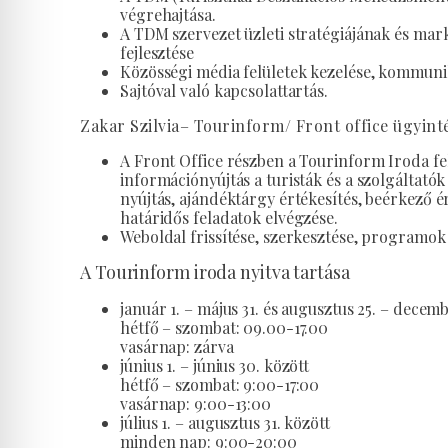
végrehajtása.
A TDM szervezet üzleti stratégiájának és ma
fejlesztése
Közösségi média felületek kezelése, kommunik
Sajtóval való kapcsolattartás.
Zakar Szilvia– Tourinform/ Front office ügyint
A Front Office részben a Tourinform Iroda fel
információnyújtás a turisták és a szolgáltató
nyújtás, ajándéktárgy értékesítés, beérkező é
határidős feladatok elvégzése.
Weboldal frissítése, szerkesztése, programok 
A Tourinform iroda nyitva tartása
január 1. – május 31. és augusztus 25. – decemb
hétfő – szombat: 09.00-17.00
vasárnap: zárva
június 1. – június 30. között
hétfő – szombat: 9:00-17:00
vasárnap: 9:00-13:00
július 1. – augusztus 31. között
minden nap: 9:00-20:00