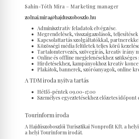
Sahin-Tóth Mira – Marketing manager
zolnai.mira@hajduszoboszlo.hu
Adminisztratív feladatok elvégzése.
Megrendelések, visszaigazolások, teljesítése
Kapcsolattartás szolgáltatókkal, partnerekke
Közösségi média felületek teljes körű kezelé
Tartalomtervezés, szövegírás, kreatív irány
Online és offline megjelenésekhez szükséges 
Hirdetésekhez, kampányokhoz kreatív konce
Plakátok, bannerek, szóróanyagok, online krea
A TDM iroda nyitva tartás
Hétfő-péntek 09.00-17.00
Személyes egyeztetésekhez előzetes időpont 
Tourinform iroda
A Hajdúszoboszlói Turisztikai Nonprofit Kft. a hely
a helyi Tourinform irodát.