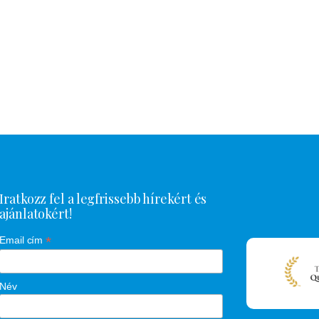
Iratkozz fel a legfrissebb hírekért és
ajánlatokért!
*
Email cím
Név