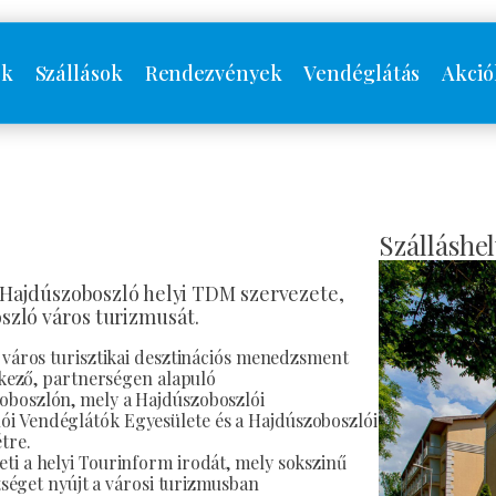
ók
Szállások
Rendezvények
Vendéglátás
Akció
Szálláshel
– Hajdúszoboszló helyi TDM szervezete,
zló város turizmusát.
a város turisztikai desztinációs menedzsment
ítkező, partnerségen alapuló
oboszlón, mely a Hajdúszoboszlói
i Vendéglátók Egyesülete és a Hajdúszoboszlói
tre.
ti a helyi Tourinform irodát, mely sokszinű
tséget nyújt a városi turizmusban