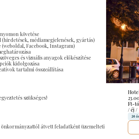
k nyomon követése
l (hirdetések, médiamegjelenések, gyártás)
se (weboldal, Facebook, Instagram)
 meghatározása
szöveges és vizuális anyagok előkészítése
pciók kidolgozása
tívok tartalmi összeállítása
Hote
egyeztetés szükséges!
23.0
Ft-tó
/ éj /
24 ó
i önkormányzattól átvett feladatként üzemelteti