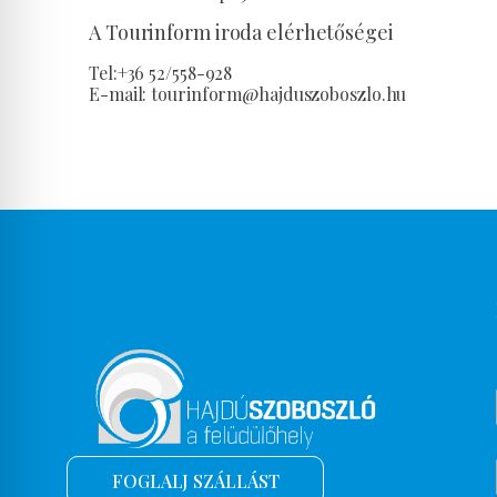
A Tourinform iroda elérhetőségei
Tel:+36 52/558-928
E-mail: tourinform@hajduszoboszlo.hu
FOGLALJ SZÁLLÁST