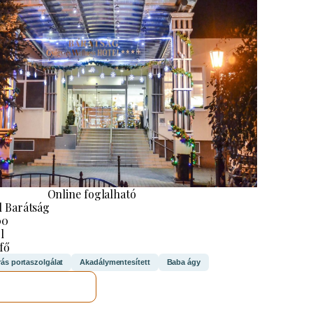
Online foglalható
l Barátság
00
l
 fő
rás portaszolgálat
Akadálymentesített
Baba ágy
MEGNÉZEM