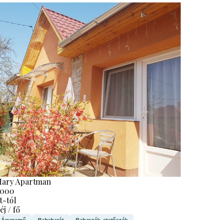
ary Apartman
.000
t-tól
 éj / fő