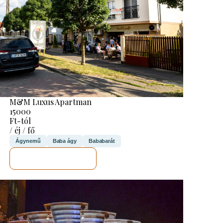
M&M Luxus Apartman
15000
Ft-tól
/ éj / fő
Ágynemű
Baba ágy
Bababarát
MEGNÉZEM