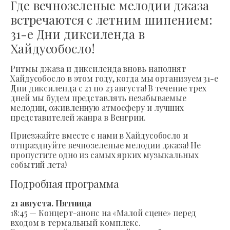
Где вечнозеленые мелодии джаза
встречаются с летним шипением:
31-е Дни диксиленда в
Хайдусобосло!
Ритмы джаза и диксиленда вновь наполнят
Хайдусобосло в этом году, когда мы организуем 31-е
Дни диксиленда с 21 по 23 августа! В течение трех
дней мы будем представлять незабываемые
мелодии, оживленную атмосферу и лучших
представителей жанра в Венгрии.
Приезжайте вместе с нами в Хайдусобосло и
отпразднуйте вечнозеленые мелодии джаза! Не
пропустите одно из самых ярких музыкальных
событий лета!
Подробная программа
21 августа. Пятница
18:45 — Концерт-анонс на «Малой сцене» перед
входом в термальный комплекс.