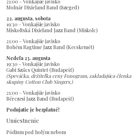
21:00 – Vonkajšie javisko
Molnár Dixieland Band (Szeged)
22. augusta, sobota
19:30 – Vonkajšie javisko
Miskoltská Dixieland Jazz Band (Miskolc)
21:00 – Vonkajšie javisko
Bohém Ragtime Jazz Band (Kecskemét)
Nedeľa 23. augusta
19:30 – Vonkajšie javisko
Gabi Szűcs Quintet (Budapešť)
(Speváčka, držiteľka ceny Fonogram, zakladajúca členka
skupiny Cotton Club Singers.)
21:00 – Vonkajšie javisko
Bérczesi Jazz Band (Budapešť)
Podujatie je bezplatné!
Umiestnenie
Pódium pod holým nebom