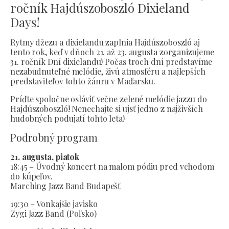
ročník Hajdúszoboszló Dixieland
Days!
Rytmy džezu a dixielandu zaplnia Hajdúszoboszló aj
tento rok, keď v dňoch 21. až 23. augusta zorganizujeme
31. ročník Dní dixielandu! Počas troch dní predstavíme
nezabudnuteľné melódie, živú atmosféru a najlepších
predstaviteľov tohto žánru v Maďarsku.
Príďte spoločne osláviť večne zelené melódie jazzu do
Hajdúszoboszló! Nenechajte si ujsť jedno z najživších
hudobných podujatí tohto leta!
Podrobný program
21. augusta, piatok
18:45 – Úvodný koncert na malom pódiu pred vchodom
do kúpeľov.
Marching Jazz Band Budapešť
19:30 – Vonkajšie javisko
Zygi Jazz Band (Poľsko)