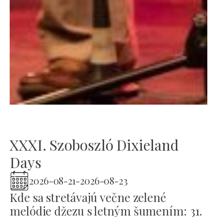
XXXI. Szoboszló Dixieland
Days
2026-08-21
-
2026-08-23
Kde sa stretávajú večne zelené
melódie džezu s letným šumením: 31.