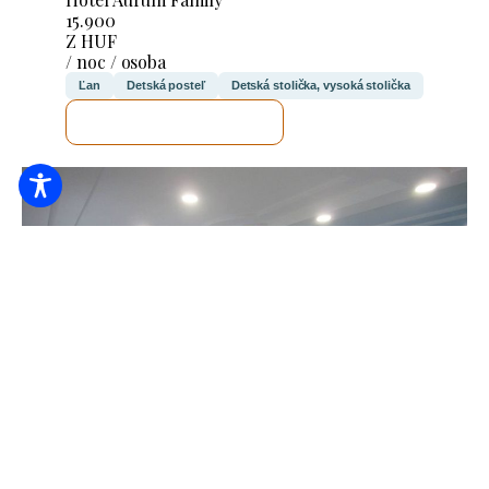
15.900
Z HUF
/ noc / osoba
Ľan
Detská posteľ
Detská stolička, vysoká stolička
SKONTROLUJEM TO