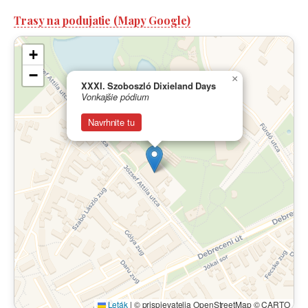
Trasy na podujatie (Mapy Google)
+
−
×
XXXI. Szoboszló Dixieland Days
Vonkajšie pódium
Navrhnite tu
Leták
|
© prispievatelia OpenStreetMap © CARTO