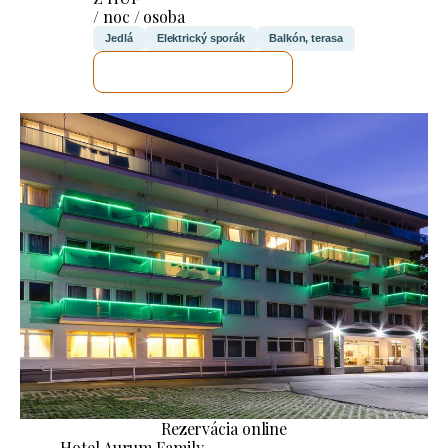
/ noc / osoba
Jedlá
Elektrický sporák
Balkón, terasa
SKONTROLUJEM TO
Rezervácia online
Hotel Aurum Family