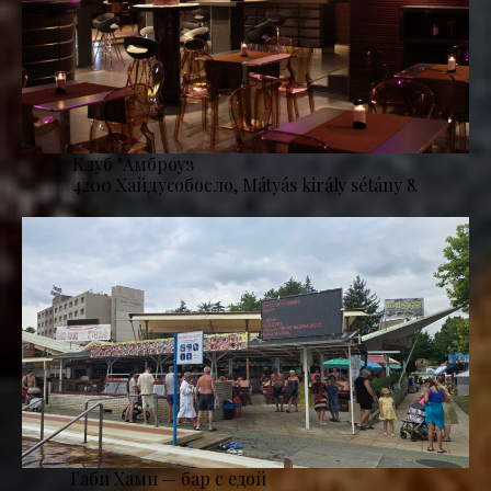
Клуб "Амброуз
4200 Хайдусобосло, Mátyás király sétány 8.
Габи Хами — бар с едой