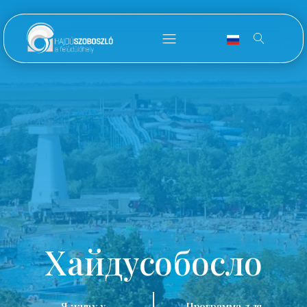
Хайдусобосло
Я живу у
Программа для