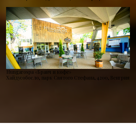
Hungarospa «Бранч и кофе»
Хайдусобосло, парк Святого Стефана, 4200, Венгрия