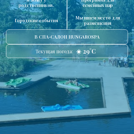
родственников.
семейных пар
Мы ищем место для
Городские события
размещения
В СПА-САЛОН HUNGAROSPA
☀️ 29°C
Текущая погода: