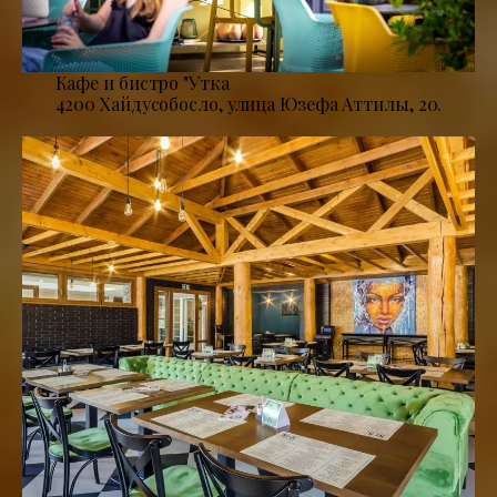
Кафе и бистро "Утка
4200 Хайдусобосло, улица Юзефа Аттилы, 20.