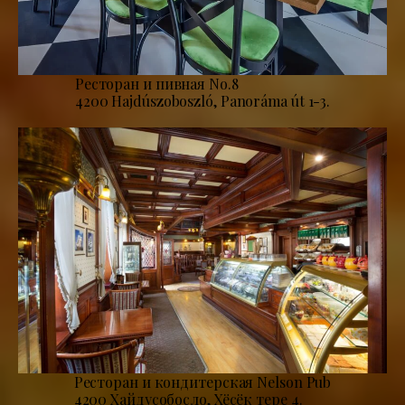
Ресторан и пивная No.8
4200 Hajdúszoboszló, Panoráma út 1-3.
Ресторан и кондитерская Nelson Pub
4200 Хайдусобосло, Хёсёк тере 4.