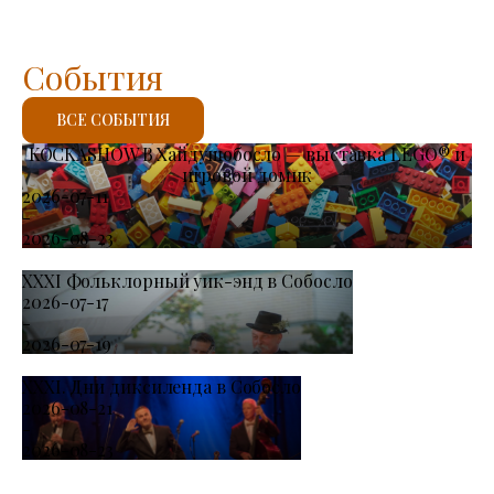
События
ВСЕ СОБЫТИЯ
KOCKASHOW В Хайдушобосло — выставка LEGO® и
игровой домик
2026-07-11
-
2026-08-23
XXXI Фольклорный уик-энд в Собосло
2026-07-17
-
2026-07-19
XXXI. Дни диксиленда в Собосло
2026-08-21
-
2026-08-23