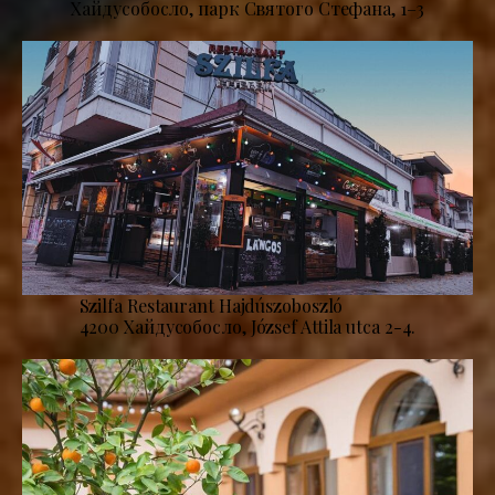
Хайдусобосло, парк Святого Стефана, 1–3
Szilfa Restaurant Hajdúszoboszló
4200 Хайдусобосло, József Attila utca 2-4.