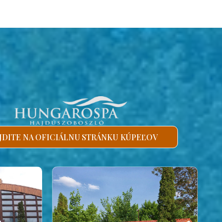
JDITE NA OFICIÁLNU STRÁNKU KÚPEĽOV