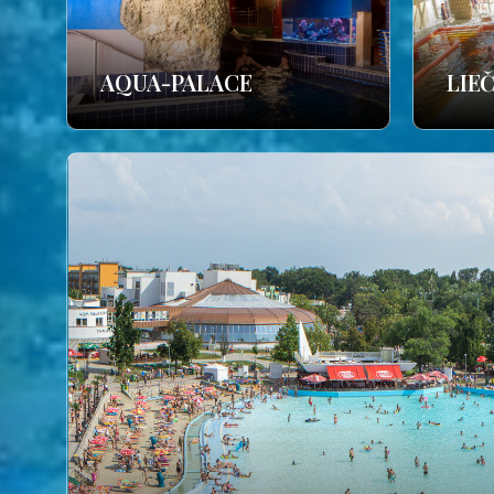
AQUA-PALACE
LIE