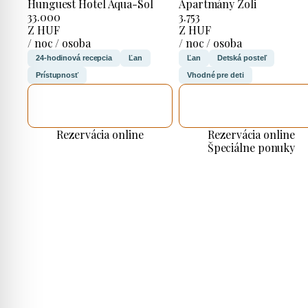
Hunguest Hotel Aqua-Sol
Apartmány Zoli
33.000
3.753
Z HUF
Z HUF
/ noc / osoba
/ noc / osoba
24-hodinová recepcia
Ľan
Ľan
Detská posteľ
Prístupnosť
Vhodné pre deti
SKONTROLUJEM
SKONTROLUJEM
TO
TO
Rezervácia online
Rezervácia online
Špeciálne ponuky