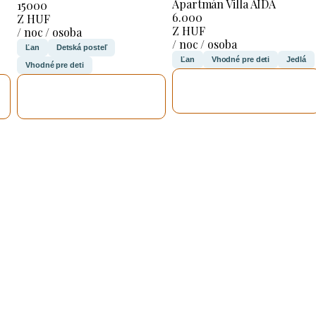
Apartmán Villa AIDA
15000
6.000
Z HUF
Z HUF
/ noc / osoba
/ noc / osoba
Ľan
Detská posteľ
Ľan
Vhodné pre deti
Jedlá
Vhodné pre deti
SKONTROLUJEM
SKONTROLUJEM
TO
TO