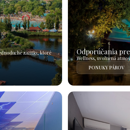
Odporúčania pre
jednoduché zážitky, ktoré
Wellness, uvoľnená atmosf
PONUKY PÁROV