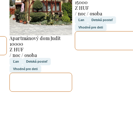
15000
Z HUF
/ noc / osoba
Ľan
Detská posteľ
Vhodné pre deti
SKONTROLUJEM
Apartmánový dom Judit
TO
10000
Z HUF
/ noc / osoba
Ľan
Detská posteľ
Vhodné pre deti
SKONTROLUJEM
TO