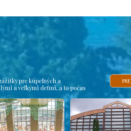
ážitky pre kúpeľných a
PRE
alými a veľkými deťmi, a to počas