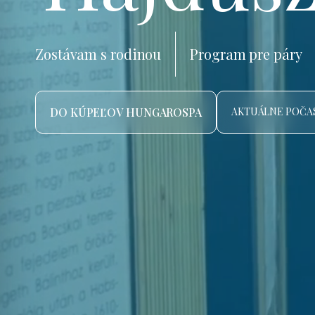
Zostávam s rodinou
Program pre páry
DO KÚPEĽOV HUNGAROSPA
AKTUÁLNE POČAS