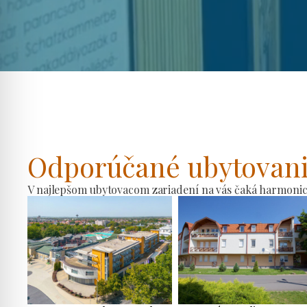
Odporúčané ubytovan
V najlepšom ubytovacom zariadení na vás čaká harmonické