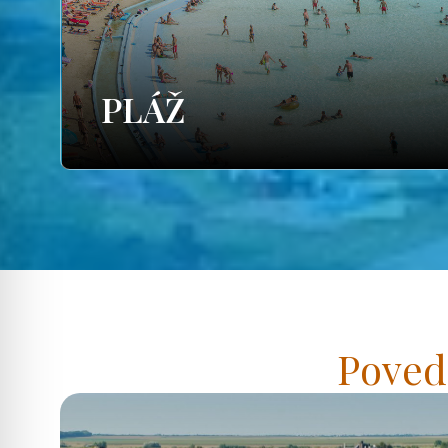
PLÁŽ
Poved