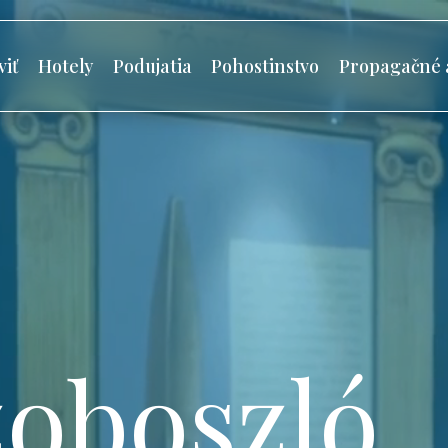
viť
Hotely
Podujatia
Pohostinstvo
Propagačné 
oboszló