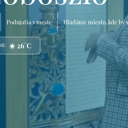
Podujatia v meste
Hľadáme miesto, kde by 
☀️ 26°C
IE: