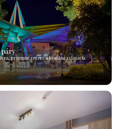
 páry
éra, príjemné večere a kvalitná relaxácia.